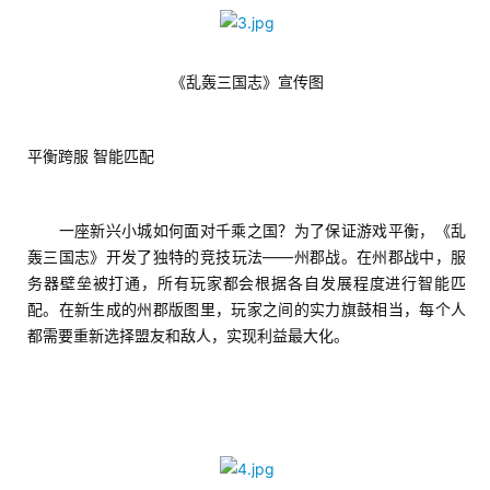
游
茶
原
《乱轰三国志》宣传图
创
游
平衡跨服 智能匹配
戏
业
界
　　一座新兴小城如何面对千乘之国？为了保证游戏平衡，《乱
轰三国志》开发了独特的竞技玩法——州郡战。在州郡战中，服
手
务器壁垒被打通，所有玩家都会根据各自发展程度进行智能匹
机
配。在新生成的州郡版图里，玩家之间的实力旗鼓相当，每个人
游
都需要重新选择盟友和敌人，实现利益最大化。
戏
单
机
游