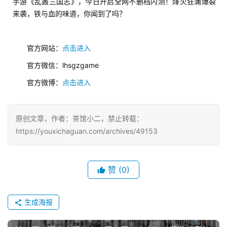
手游《乱轰三国志》，今日开启全网不删档内测！烽火狂澜爆裂
海
来袭，铁与血的味道，你闻到了吗？
站
　　官方网站：
点击进入
　　官方微信：lhsgzgame
中
文
　　官方微博：
点击进入
(
中
原创文章，作者：茶馆小二，禁止转载：
国
)
https://youxichaguan.com/archives/49153
赞
(0)
生成海报