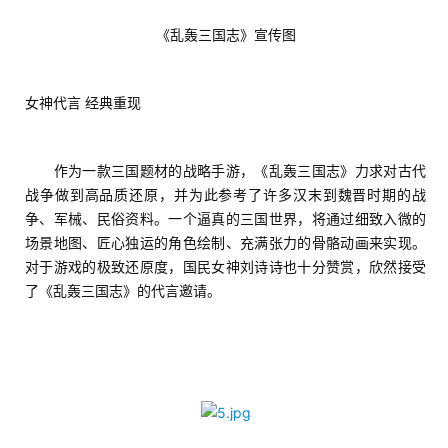
戏
《乱轰三国志》宣传图
休
闲
女神代言 经典重现
游
戏
　　作为一款三国题材的战略手游，《乱轰三国志》力求对古代
2
战争做到高品质还原，并为此参考了许多汉末到魏晋时期的战
0
争、军械、民俗资料。一个逼真的三国世界，将通过细致入微的
2
场景地图、匠心独运的角色绘制、充满张力的骨骼动画来实现。
5
对于游戏的极致还原度，国民女神刘诗诗也十分赞赏，欣然接受
第
了《乱轰三国志》的代言邀请。
十
三
届
金
茶
奖