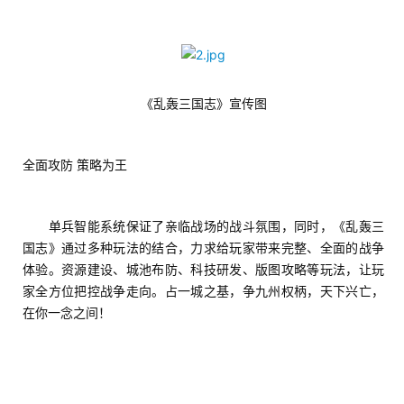
《乱轰三国志》宣传图
全面攻防 策略为王
　　单兵智能系统保证了亲临战场的战斗氛围，同时，《乱轰三
国志》通过多种玩法的结合，力求给玩家带来完整、全面的战争
体验。资源建设、城池布防、科技研发、版图攻略等玩法，让玩
家全方位把控战争走向。占一城之基，争九州权柄，天下兴亡，
在你一念之间！
首
页