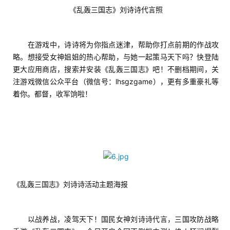
《乱轰三国志》刘诗诗代言照
7
　　在游戏中，诗诗将为你指点迷津，帮助你打点前期的作战攻
月
略。想接受女神姐姐的热心帮助，与她一起策马天下吗？快登陆
更大应用商店，搜索并安装《乱轰三国志》吧！不删档期间，关
3
注游戏微信公众平台（微信号：lhsgzgame），更有多重豪礼等
0
着你。都督，收军饷啦！
日
游
茶
对
《乱轰三国志》刘诗诗活动主题海报
接
会
　　以战养战，凌驾天下！国民女神刘诗诗代言，三国攻防战略
上