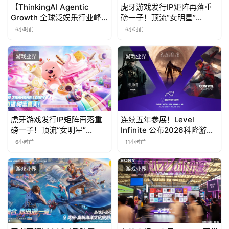
【ThinkingAI Agentic
虎牙游戏发行IP矩阵再落重
Growth 全球泛娱乐行业峰
磅一子！顶流“女明星”
会】Agent 时代，人到底负
ZANMANG LOOPY 正版3D
6小时前
6小时前
责什么
消除手游《消消奇遇》惊喜
曝光
游戏业界
游戏业界
虎牙游戏发行IP矩阵再落重
连续五年参展！Level
磅一子！顶流“女明星”
Infinite 公布2026科隆游戏
ZANMANG LOOPY 正版3D
展产品阵容
6小时前
11小时前
消除手游《消消奇遇》惊喜
曝光
游戏业界
游戏业界