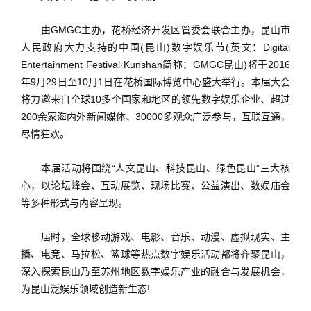
闲
游
　　由GMGC主办，花桥经济开发区管委会联合主办，昆山市
戏
人民政府大力支持的中国(昆山)数字娱乐节(英文：Digital 
Entertainment Festival·Kunshan简称：GMGC昆山)将于2016
2
年9月29日至10月1日在花桥国际博览中心盛大举行。本届大会
0
将力邀来自全球10多个国家和地区的领先数字娱乐企业、超过
2
200余家海内外新闻媒体、30000多观众广泛参与，互联互通，
5
尽情狂欢。
第
十
　　本届活动将围绕“人文昆山、科技昆山、绿色昆山”三大核
三
心，以论坛峰会、互动展览、现场比赛、公益演出、数娱庙会
届
等多种形式与内容呈现。
金
茶
　　届时，全球移动游戏、电影、音乐、动漫、虚拟现实、主
奖
播、电竞、马拉松、篮球等热点数字娱乐活动都将齐聚昆山，
深入探索昆山乃至苏州地区数字娱乐产业的融合与发展机会，
为昆山泛娱乐领域创造新生态!
7