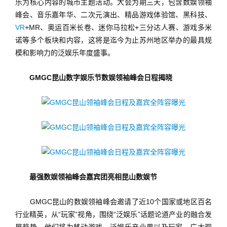
乐为核心内容的城市主题活动。大会为期三天，包含数娱领袖
峰会、音乐嘉年华、二次元演出、精品游戏体验馆、黑科技、
VR
+MR、奥运百米长卷、迷你马拉松+三分达人赛、游戏多米
诺等多个板块和内容，这将是迄今为止苏州地区举办的最具规
模和影响力的泛娱乐年度盛事。
　　GMGC昆山数字娱乐节数娱领袖峰会日程揭晓　　
首
页
　　最强数娱领袖峰会嘉宾团亮相昆山数娱节
游
茶
　　GMGC昆山的数娱领袖峰会邀请了近10个国家或地区百名
原
行业精英，从“玩家”视角，围绕“泛娱乐”话题论道产业的融合发
创