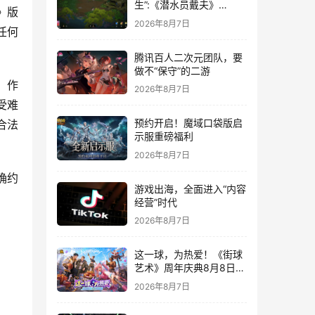
生”:《潜水员戴夫》
》版
DLC《丛林》移动端定档
2026年8月7日
任何
8月14日
腾讯百人二次元团队，要
做不“保守”的二游
，作
2026年8月7日
受难
预约开启！魔域口袋版启
合法
示服重磅福利
2026年8月7日
确约
游戏出海，全面进入“内容
经营”时代
2026年8月7日
这一球，为热爱！《街球
艺术》周年庆典8月8日正
式上线，多重福利与全新
2026年8月7日
内容同步开启