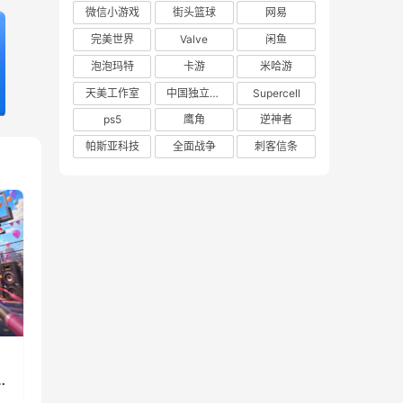
微信小游戏
街头篮球
网易
完美世界
Valve
闲鱼
泡泡玛特
卡游
米哈游
天美工作室
中国独立游戏联盟
Supercell
ps5
鹰角
逆神者
帕斯亚科技
全面战争
刺客信条
》
重