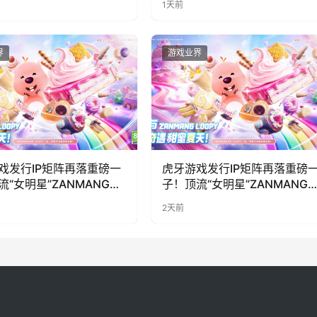
1天前
界
游戏业界
戏发行IP矩阵再落重磅一
虎牙游戏发行IP矩阵再落重磅
流“女明星”ZANMANG
子！顶流“女明星”ZANMANG
PY 正版3D消除手游《消消
LOOPY 正版3D消除手游《消
2天前
惊喜曝光
奇遇》惊喜曝光