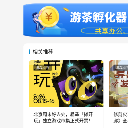
相关推荐
游戏业界
游戏业
北京周末好去处，暴造「摊开
修剪皮
玩」独立游戏市集正式开票！
廊》全
公开