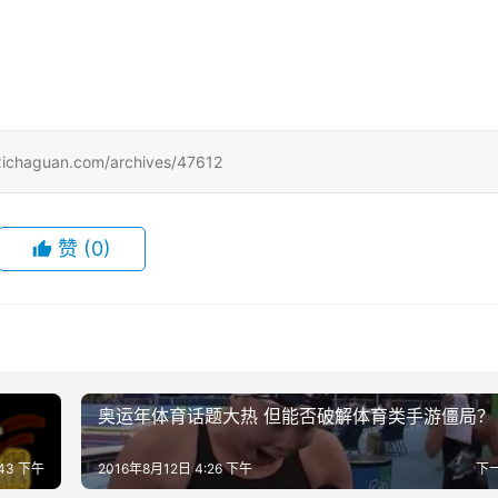
uan.com/archives/47612
赞
(0)
奥运年体育话题大热 但能否破解体育类手游僵局？
:43 下午
2016年8月12日 4:26 下午
下