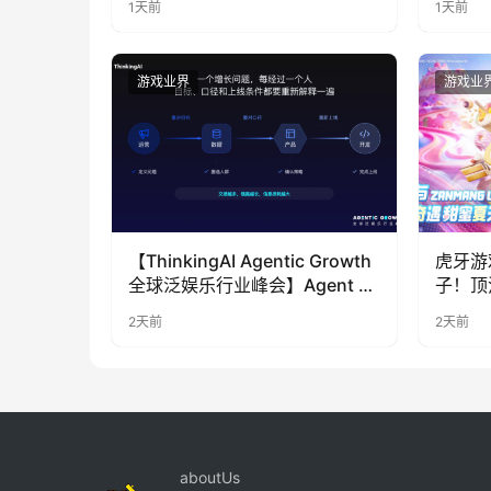
1天前
1天前
游戏业界
游戏业
【ThinkingAI Agentic Growth
虎牙游
全球泛娱乐行业峰会】Agent 时
子！顶
代，人到底负责什么
LOO
2天前
2天前
奇遇》
aboutUs