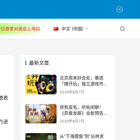
30日游茶对接会上海站
中文 (中国)
最新文章
北京周末好去处，暴造
「摊开玩」独立游戏市集
正式开票！
2026年8月7日
德表
修剪皮毛，听些闲聊！
《异兽发廊》全新预告与
Steam免费试玩公开
的进
2026年8月7日
从“下海摸鱼”到“丛林求