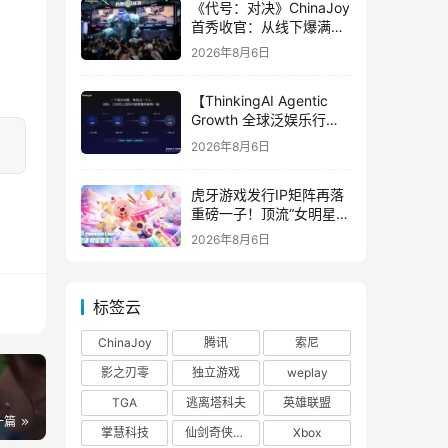
《代号：对决》ChinaJoy
首秀收官：从线下爆满看
见玩家的真实期待
2026年8月6日
【ThinkingAI Agentic
Growth 全球泛娱乐行业
峰会】Agent 时代，人到
2026年8月6日
底负责什么
虎牙游戏发行IP矩阵再落
重磅一子！顶流“女明星”
ZANMANG LOOPY 正版
2026年8月6日
3D消除手游《消消奇遇》
惊喜曝光
标签云
ChinaJoy
腾讯
索尼
影之刃零
独立游戏
weplay
TGA
逃离塔科夫
英雄联盟
一篇
掌慧科技
仙剑奇侠传四
Xbox