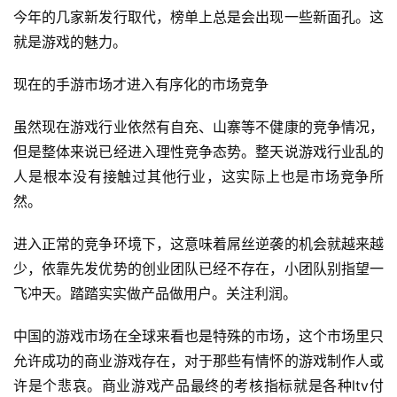
今年的几家新发行取代，榜单上总是会出现一些新面孔。这
单
就是游戏的魅力。
机
游
现在的手游市场才进入有序化的市场竞争
戏
虽然现在游戏行业依然有自充、山寨等不健康的竞争情况，
休
但是整体来说已经进入理性竞争态势。整天说游戏行业乱的
闲
人是根本没有接触过其他行业，这实际上也是市场竞争所
游
戏
然。
进入正常的竞争环境下，这意味着屌丝逆袭的机会就越来越
2
0
少，依靠先发优势的创业团队已经不存在，小团队别指望一
2
飞冲天。踏踏实实做产品做用户。关注利润。
5
第
中国的游戏市场在全球来看也是特殊的市场，这个市场里只
十
允许成功的商业游戏存在，对于那些有情怀的游戏制作人或
三
许是个悲哀。商业游戏产品最终的考核指标就是各种ltv付
届