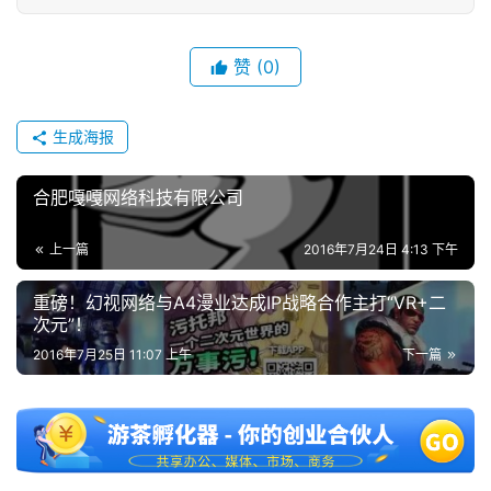
接
会
赞
(0)
上
海
生成海报
站
合肥嘎嘎网络科技有限公司
中
上一篇
2016年7月24日 4:13 下午
文
(
重磅！幻视网络与A4漫业达成IP战略合作主打“VR+二
次元”！
中
国
2016年7月25日 11:07 上午
下一篇
)