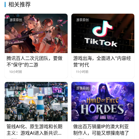
相关推荐
游茶原创
游茶原创
腾讯百人二次元团队，要做
游戏出海，全面进入“内容经
不“保守”的二游
营”时代
10小时前
11小时前
游茶原创
游茶原创
管线AI化、原生游戏和长期
做出百万销量IP的澳大利亚
主义：游戏AI进入新共识时
制作人，可能又想撞南墙了