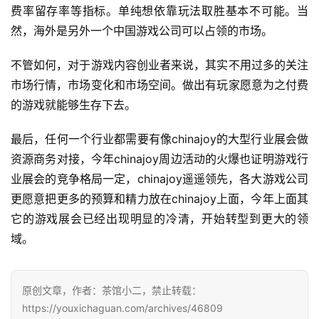
费率留存率等指标。单纯想依靠玩法取胜基本不可能。当
金
然，海外是另外一个中国游戏公司可以占领的市场。
茶
奖
不管如何，对于游戏内容创业者来说，其实不用过多的关注
市场行情，市场变化和市场空间。做出有玩家愿意为之付费
的游戏就能够生存下去。
7
最后，任何一个行业都需要有像chinajoy的大型行业展会做
月
资源商务对接，今年chinajoy周边活动的火爆也证明游戏行
3
业展会的竞争格局一定，chinajoy遥遥领先，各大游戏公司
0
更愿意把更多的预算和精力放在chinajoy上面，今年上面其
日
它的游戏展会已经出现明显的冷清，开始转型到更大的领
域。
游
茶
原创文章，作者：茶馆小二，禁止转载：
对
https://youxichaguan.com/archives/46809