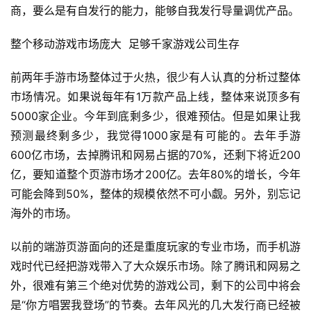
首
商，要么是有自发行的能力，能够自我发行导量调优产品。
页
整个移动游戏市场庞大  足够千家游戏公司生存
游
前两年手游市场整体过于火热，很少有人认真的分析过整体
茶
市场情况。如果说每年有1万款产品上线，整体来说顶多有
原
创
5000家企业。今年到底剩多少，很难预估。但是如果让我
预测最终剩多少，我觉得1000家是有可能的。去年手游
游
600亿市场，去掉腾讯和网易占据的70%，还剩下将近200
戏
亿，要知道整个页游市场才200亿。去年80%的增长，今年
业
可能会降到50%，整体的规模依然不可小觑。另外，别忘记
界
海外的市场。
手
以前的端游页游面向的还是重度玩家的专业市场，而手机游
机
戏时代已经把游戏带入了大众娱乐市场。除了腾讯和网易之
游
外，很难有第三个绝对优势的游戏公司，剩下的公司中将会
戏
是“你方唱罢我登场”的节奏。去年风光的几大发行商已经被