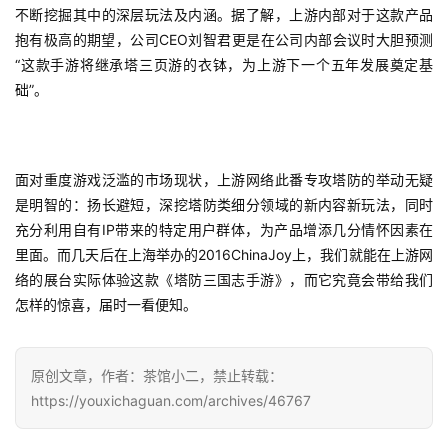
不断挖掘其中的深层玩法及内涵。据了解，上游内部对于这款产品
2
抱有极高的期望，公司CEO刘智君更是在公司内部会议时大胆预测
0
“这款手游将继承塔三页游的衣钵，为上游下一个五年发展奠定基
2
础”。
5
第
十
面对重度游戏泛滥的市场现状，上游网络此番专攻塔防的举动无疑
三
是明智的：扬长避短，深挖塔防类细分领域的新内容新玩法，同时
届
金
充分利用自有IP带来的特定用户群体，为产品增添几分情怀因素在
茶
里面。而几天后在上海举办的2016ChinaJoy上，我们就能在上游网
奖
络的展台实际体验这款《塔防三国志手游》，而它究竟会带给我们
怎样的惊喜，届时一看便知。
7
原创文章，作者：茶馆小二，禁止转载：
https://youxichaguan.com/archives/46767
月
3