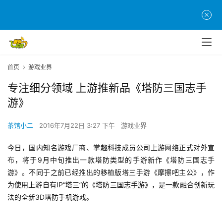
首页
游戏业界
专注细分领域 上游推新品《塔防三国志手
游》
茶馆小二
2016年7月22日 3:27 下午
游戏业界
今日，国内知名游戏厂商、掌趣科技成员公司上游网络正式对外宣
布，将于9月中旬推出一款塔防类型的手游新作《塔防三国志手
游》。不同于之前已经推出的移植版塔三手游《摩擦吧主公》，作
为使用上游自有IP“塔三”的《塔防三国志手游》，是一款融合创新玩
法的全新3D塔防手机游戏。