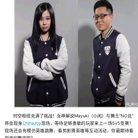
首
页
游
茶
原
创
时空枢纽充满了挑战！女神解说Mayuki（小闲）与舞王“NO总”
将会现身
ChinaJoy
现场，等待足够勇敢的玩家来上一场5v5竞赛！
游
现场还会有模仿英雄跳舞、看剪影猜英雄等互动活动，你最期待看
戏
到谁的舞姿呢？