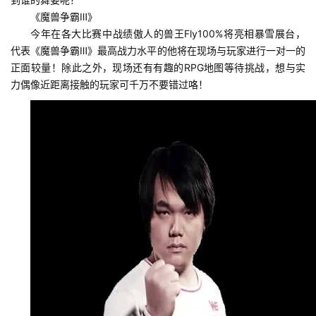
业
《魔兽争霸Ⅲ》
界
今年在各大比赛中战绩傲人的兽王Fly100%将亮相暴雪展台，
代表《魔兽争霸Ⅲ》最高战力水平的他将在现场与玩家进行一对一的
正面较量！除此之外，现场还有有趣的RPG地图等待挑战，想与实
手
力偶像近距离接触的玩家可千万不要错过咯！
机
游
戏
单
机
游
戏
休
闲
游
戏