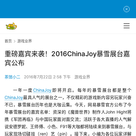
首页
游戏业界
重磅嘉宾来袭！2016ChinaJoy暴雪展台嘉
宾公布
茶馆小二
2016年7月22日 2:58 下午
游戏业界
一年一度
ChinaJoy
即将开启。每年的暴雪展台都是整个
ChinaJoy
最具人气的展台之一，不仅精彩的游戏新内容另玩家兴奋
不已，暴雪展台历年也是大咖云集。今天，网易暴雪官方公布了今
年暴雪展台的嘉宾名单：资深的《魔兽世界》制作人John Hight将
携《军团再临》与中国玩家面对面交流；活跃于各大直播的人气解
说安德罗妮、王师傅、小色、F91等大咖都将陆续来到暴雪展台，与
玩家现场切磋技（ren）艺（pin）。接下来，小编为各位玩家详解