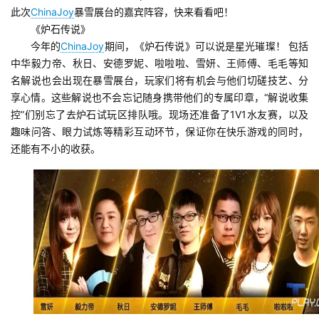
此次
ChinaJoy
暴雪展台的嘉宾阵容，快来看看吧！
《炉石传说》
今年的
ChinaJoy
期间，《炉石传说》可以说是星光璀璨！ 包括
中华毅力帝、秋日、安德罗妮、啦啦啦、雪妍、王师傅、毛毛等知
名解说也会出现在暴雪展台，玩家们将有机会与他们切磋技艺、分
享心情。这些解说也不会忘记随身携带他们的专属印章，“解说收集
控”们别忘了去炉石试玩区排队哦。现场还准备了1V1水友赛，以及
趣味问答、眼力试炼等精彩互动环节，保证你在快乐游戏的同时，
还能有不小的收获。