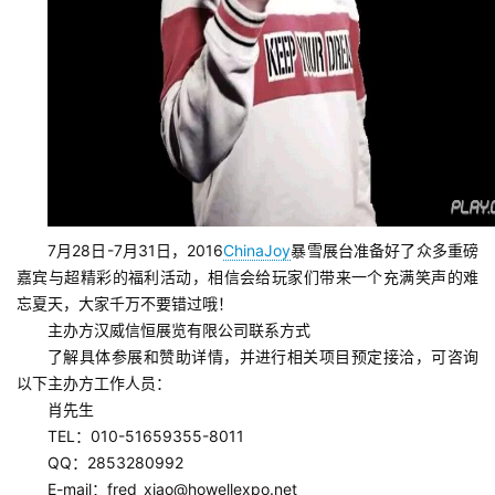
2
0
2
5
第
十
三
届
金
7月28日-7月31日，2016
ChinaJoy
暴雪展台准备好了众多重磅
茶
嘉宾与超精彩的福利活动，相信会给玩家们带来一个充满笑声的难
奖
忘夏天，大家千万不要错过哦！
主办方汉威信恒展览有限公司联系方式
了解具体参展和赞助详情，并进行相关项目预定接洽，可咨询
以下主办方工作人员：
7
肖先生
TEL：010-51659355-8011
月
QQ：2853280992
3
E-mail：fred_xiao@howellexpo.net