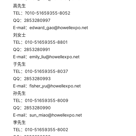
高先生
0
TEL：?010-51659355-8052
日
QQ：2853280997
E-mail：edward_gao@howellexpo.net
游
刘女士
茶
TEL：010-51659355-8801
QQ：2853280991
对
E-mail：emily_liu@howellexpo.net
接
于先生
TEL：010-51659355-8037
会
QQ：2853280993
上
E-mail：fisher_yu@howellexpo.net
孙先生
海
TEL：010-51659355-8009
站
QQ：2853280990
E-mail：sun_miao@howellexpo.net
李先生
TEL：010-51659355-8002
中