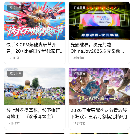
游戏业界
游戏业界
快手X CFM爆破爽玩节开
光影破界，次元共融，
启，20+比赛日全程独家直
ChinaJoy2026次元影像生
播
态标准化发展大会盛大召开
1小时前
3小时前
游戏业界
游戏业界
线上种花得真花，线下躺玩
2026王者荣耀农友节青岛线
斗地主！《欢乐斗地主》欢
下狂欢，王者万象棋定档9月
乐中国行·云南站精彩盘点
4小时前
11小时前