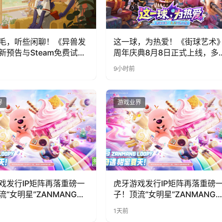
毛，听些闲聊！《异兽发
这一球，为热爱！《街球艺术
新预告与Steam免费试玩
周年庆典8月8日正式上线，多
福利与全新内容同步开启
9小时前
界
游戏业界
戏发行IP矩阵再落重磅一
虎牙游戏发行IP矩阵再落重磅
流“女明星”ZANMANG
子！顶流“女明星”ZANMANG
PY 正版3D消除手游《消消
LOOPY 正版3D消除手游《消
1天前
惊喜曝光
奇遇》惊喜曝光