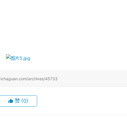
uan.com/archives/45733
赞
(0)