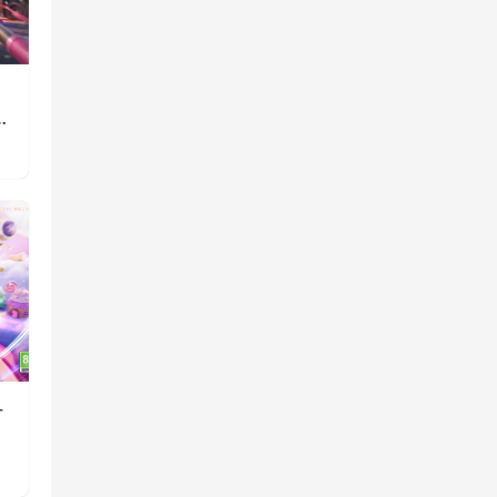
》
重
一
消