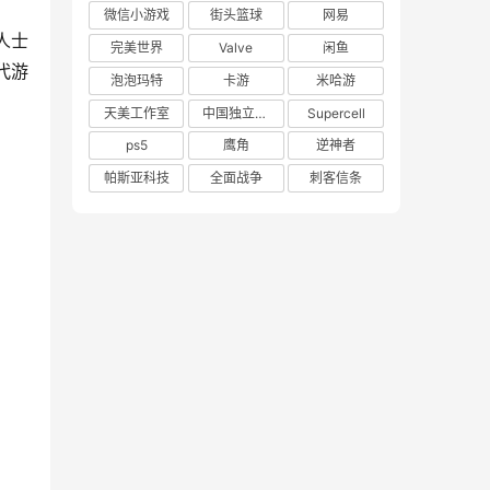
微信小游戏
街头篮球
网易
人士
完美世界
Valve
闲鱼
代游
泡泡玛特
卡游
米哈游
天美工作室
中国独立游戏联盟
Supercell
ps5
鹰角
逆神者
帕斯亚科技
全面战争
刺客信条