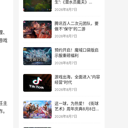
生”:《潜水员戴夫》
DLC《丛林》移动端定档
2026年8月7日
8月14日
腾讯百人二次元团队，要
做不“保守”的二游
理、
2026年8月7日
游戏
预约开启！魔域口袋版启
示服重磅福利
2026年8月7日
游戏出海，全面进入“内容
经营”时代
2026年8月7日
任主
这一球，为热爱！《街球
艺术》周年庆典8月8日正
作。
式上线，多重福利与全新
2026年8月7日
内容同步开启