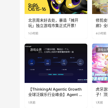
北京周末好去处，暴造「摊开
修剪皮
玩」独立游戏市集正式开票！
廊》全
公开
1小时前
4小时前
游戏业界
游戏业
【ThinkingAI Agentic Growth
虎牙游
全球泛娱乐行业峰会】Agent 时
子！顶
代，人到底负责什么
LOO
1天前
1天前
奇遇》