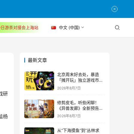
30日游茶对接会上海站
中文 (中国)
最新文章
北京周末好去处，暴造
「摊开玩」独立游戏市集
正式开票！
2026年8月7日
戏研
修剪皮毛，听些闲聊！
《异兽发廊》全新预告与
Steam免费试玩公开
监杨
2026年8月7日
从“下海摸鱼”到“丛林求