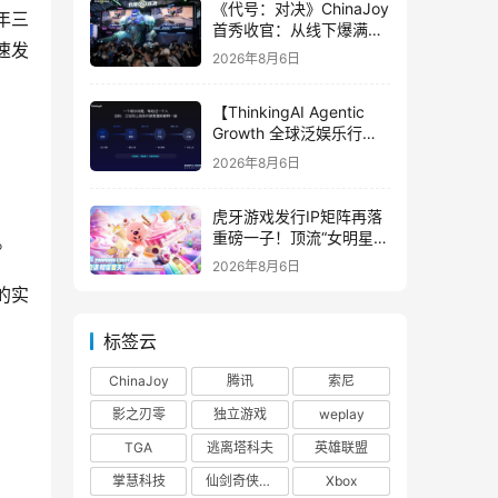
《代号：对决》ChinaJoy
年三
首秀收官：从线下爆满看
速发
见玩家的真实期待
2026年8月6日
【ThinkingAI Agentic
Growth 全球泛娱乐行业
峰会】Agent 时代，人到
2026年8月6日
底负责什么
虎牙游戏发行IP矩阵再落
重磅一子！顶流“女明星”
。
ZANMANG LOOPY 正版
2026年8月6日
3D消除手游《消消奇遇》
的实
惊喜曝光
标签云
ChinaJoy
腾讯
索尼
影之刃零
独立游戏
weplay
TGA
逃离塔科夫
英雄联盟
掌慧科技
仙剑奇侠传四
Xbox