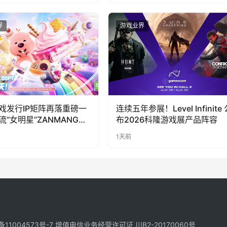
界
游戏业界
戏发行IP矩阵再落重磅一
连续五年参展！Level Infinite 
流“女明星”ZANMANG
布2026科隆游戏展产品阵容
PY 正版3D消除手游《消消
1天前
惊喜曝光
备11004573号-7
增值电信业务经营许可证 川B2-20170060号