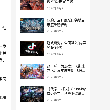
做不“保守”的二游
2026年8月7日
预约开启！魔域口袋版启
示服重磅福利
。他
2026年8月7日
游戏出海，全面进入“内容
务开发
经营”时代
伴关
2026年8月7日
近，
这一球，为热爱！《街球
艺术》周年庆典8月8日正
式上线，多重福利与全新
2026年8月7日
学习
内容同步开启
《代号：对决》ChinaJoy
首秀收官：从线下爆满看
术精
见玩家的真实期待
2026年8月6日