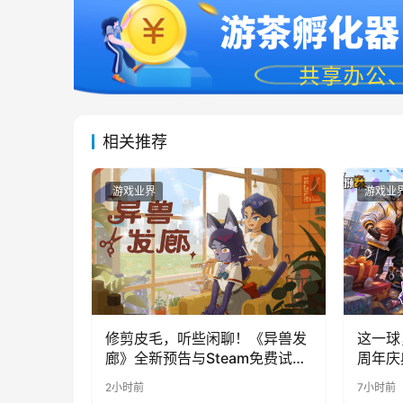
相关推荐
游戏业界
游戏业
修剪皮毛，听些闲聊！《异兽发
这一球
廊》全新预告与Steam免费试玩
周年庆
公开
福利与
2小时前
7小时前