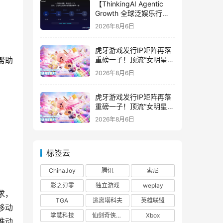
【ThinkingAI Agentic
Growth 全球泛娱乐行业
峰会】Agent 时代，人到
2026年8月6日
底负责什么
虎牙游戏发行IP矩阵再落
帮助
重磅一子！顶流“女明星”
ZANMANG LOOPY 正版
2026年8月6日
3D消除手游《消消奇遇》
惊喜曝光
虎牙游戏发行IP矩阵再落
重磅一子！顶流“女明星”
ZANMANG LOOPY 正版
2026年8月6日
3D消除手游《消消奇遇》
惊喜曝光
标签云
ChinaJoy
腾讯
索尼
影之刃零
独立游戏
weplay
求，
TGA
逃离塔科夫
英雄联盟
移动
掌慧科技
仙剑奇侠传四
Xbox
推动