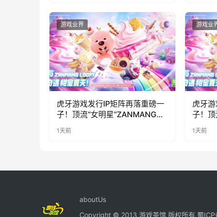
游戏业界
游戏业
虎牙游戏发行IP矩阵再落重磅一
虎牙游
子！顶流“女明星”ZANMANG
子！顶
LOOPY 正版3D消除手游《消消
LOO
1天前
1天前
奇遇》惊喜曝光
奇遇》
aboutUs
Copyright © 2013 游戏茶馆 版权所有
蜀ICP