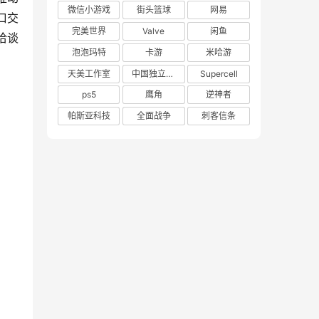
微信小游戏
街头篮球
网易
口交
完美世界
Valve
闲鱼
洽谈
泡泡玛特
卡游
米哈游
天美工作室
中国独立游戏联盟
Supercell
ps5
鹰角
逆神者
帕斯亚科技
全面战争
刺客信条