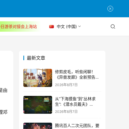
30日游茶对接会上海站
中文 (中国)
最新文章
修剪皮毛，听些闲聊！
《异兽发廊》全新预告与
Steam免费试玩公开
2026年8月7日
是由
从“下海摸鱼”到“丛林求
生”:《潜水员戴夫》
DLC《丛林》移动端定档
理邓
2026年8月7日
8月14日
腾讯百人二次元团队，要