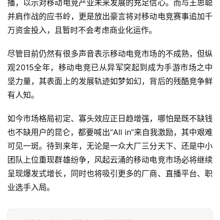
播，以示对移动电竞产业未来发展的充足信心。而与王思聪
并肩作战的应书岭，更是放出豪言将对移动电竞赛事追加千
3
万资金投入，且暂时不会考虑商业化运作。
0
日
尽管目前仍然有很多声音表示移动电竞市场的不成熟，但纵
观2015全年，移动电竞已从异军突起到成为手游市场之中
游
坚力量，其表面上的发展轨迹如梦如幻，背后的残酷竞争鲜
茶
有人知。
对
如今市场格局初定、寡头效应正日趋增强，哪怕是既不缺钱
接
也不缺用户的昆仑，都要喊出“All in”来自我激励，其中艰难
会
可见一斑。待到来年，无论是一众大厂三分天下、还是中小
上
团队上位重现群雄纷争，风起云涌的移动电竞市场必将继续
呈现爆发式增长，同时也将吸引更多的厂商、直播平台、职
海
业选手入局。
站