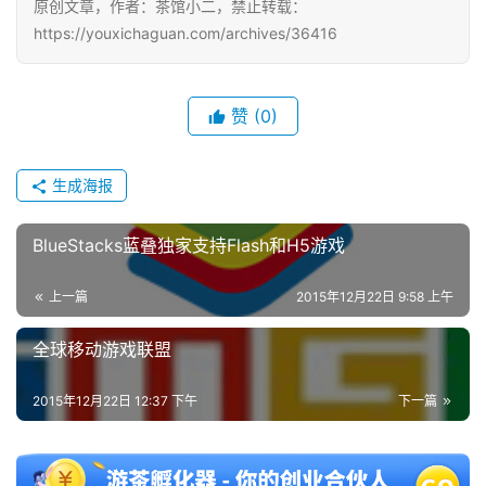
原创文章，作者：茶馆小二，禁止转载：
中
https://youxichaguan.com/archives/36416
文
(
中
赞
(0)
国
)
生成海报
BlueStacks蓝叠独家支持Flash和H5游戏
上一篇
2015年12月22日 9:58 上午
全球移动游戏联盟
2015年12月22日 12:37 下午
下一篇