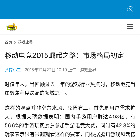
首页
游戏业界
移动电竞2015崛起之路：市场格局初定
茶馆小二
2015年12月22日 10:19 上午
游戏业界
时值年末，当回顾过去一年的游戏行业热点时，移动电竞当
属聚焦程度最高的领域之一。
这样的观点并非空穴来风，原因有三，首先是用户需求扩
大，根据艾瑞数据表明：国内手游用户群达4.08亿，有
56.6%的手游玩家愿意参加手游电竞大赛，同时有42.3%的
玩家表示很有兴趣观看这样的赛事，而根据腾讯游戏风云榜