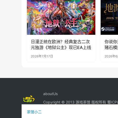
日漫正统在欧洲？经典复古二次
你说你
元独游《地狱公主》现已EA上线
赌石模
月12
2026年7月17日
2026年6
aboutUs
Copyright © 2013 游戏茶馆 版权所有
蜀ICP
茶馆小二