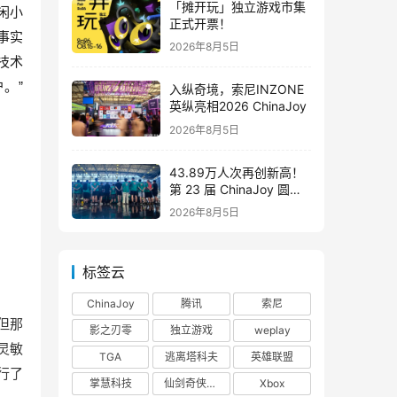
「摊开玩」独立游戏市集
闲小
正式开票！
事实
2026年8月5日
技术
。”
入纵奇境，索尼INZONE
英纵亮相2026 ChinaJoy
2026年8月5日
43.89万人次再创新高！
第 23 届 ChinaJoy 圆满
落幕：感谢有你，共赴这
2026年8月5日
场“与 AI 同游”的盛夏之约
标签云
ChinaJoy
腾讯
索尼
“但那
影之刃零
独立游戏
weplay
灵敏
TGA
逃离塔科夫
英雄联盟
行了
掌慧科技
仙剑奇侠传四
Xbox