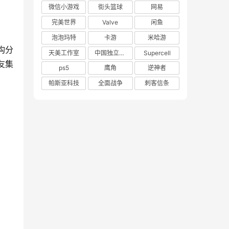
微信小游戏
街头篮球
网易
完美世界
Valve
闲鱼
泡泡玛特
卡游
米哈游
构分
天美工作室
中国独立游戏联盟
Supercell
友集
ps5
鹰角
逆神者
帕斯亚科技
全面战争
刺客信条