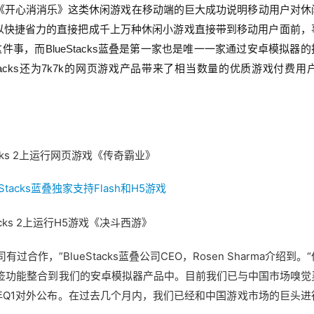
、《开心消消乐》这类休闲游戏在移动端的巨大成功说明移动用户对休
以快捷省力的直接把成千上万种休闲小游戏直接带到移动用户面前，
事，而BlueStacks蓝叠是第一家也是唯一一家通过安卓模拟器的
acks还为7k7k的网页游戏产品带来了相当数量的优质游戏付费用户
ks 2
上运行网页游戏《传奇霸业》
cks 2
上运行H5游戏《决斗西游》
作，”BlueStacks蓝叠公司CEO，Rosen Sharma介绍到。
多标签功能整合到我们的安卓模拟器产品中。目前我们已与中国市场嗅觉
年Q1对外公布。在过去几个月内，我们已经和中国游戏市场的巨头进