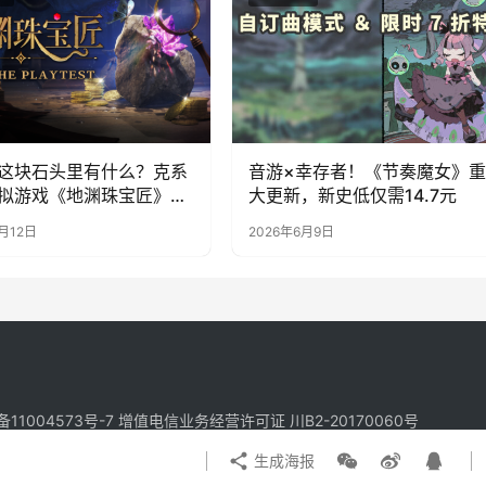
这块石头里有什么？克系
音游×幸存者！《节奏魔女》重
拟游戏《地渊珠宝匠》6
大更新，新史低仅需14.7元
日开启Steam免费测试！
月12日
2026年6月9日
备11004573号-7
增值电信业务经营许可证 川B2-20170060号
生成海报