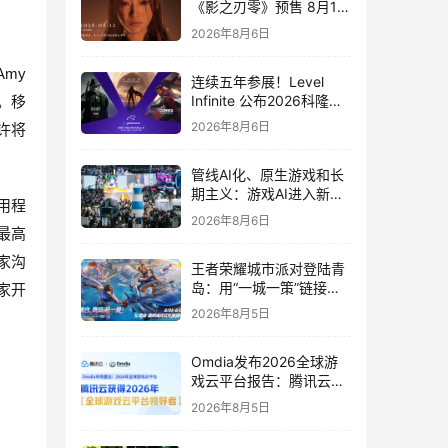
《影之刃零》预售 8月12
日开启
2026年8月6日
y 
连续五年参展！Level
Infinite 公布2026科隆游
力。移
戏展产品阵容
2026年8月6日
许将
管线AI化、原生游戏和长
期主义：游戏AI进入新共
用程
识时代
2026年8月6日
最高
家沟
王者荣耀城市派对登陆青
岛：用“一城一策”链接海
玩家开
洋场景，以双向奔赴带动
2026年8月5日
夏日文旅
Omdia发布2026全球游
戏云平台报告：腾讯云连
续两年入选“领导者”象限
2026年8月5日