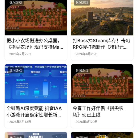
休闲游戏
休闲游戏
把小小农场搬进办公桌面，
打Boss掉Steam库存！奇幻
《指尖农场》现已支持Mac
RPG搜打撤新作《核纪元》
系统！
正式上线Steam：武器属性
2026年7月22日
2026年6月25日
全靠手造，暴死全掉光！
休闲游戏
休闲游戏
全链路AI深度赋能 抖音IAA
今春工作好伴侣《指尖农
小游戏开启确定性增长新周
场》现已上线
期
2026年5月13日
2026年4月20日