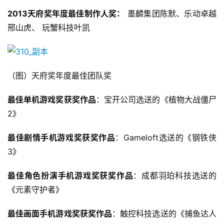
机
2013天府奖年度最佳制作人奖：
 墨麟集团陈默、乐动卓越
游
邢山虎、 玩蟹科技叶凯
戏
休
闲
（图）天府奖年度最佳团队奖
游
戏
最佳单机游戏奖获奖作品
：宝开公司选送的《植物大战僵尸
2》
2
0
最佳剧情手机游戏奖获奖作品
：Gameloft选送的《钢铁侠
2
3》
5
第
最佳角色扮演手机游戏奖获奖作品
：成都羽珀科技选送的
十
《元素守护者》
三
届
最佳画面手机游戏奖获奖作品
：触控科技选送的《捕鱼达人
金