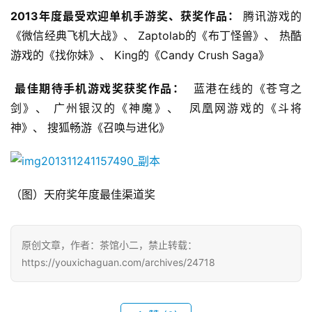
会
2013年度最受欢迎单机手游奖、获奖作品：
 腾讯游戏的
上
《微信经典飞机大战》、 Zaptolab的《布丁怪兽》、 热酷
游戏的《找你妹》、 King的《Candy Crush Saga》
海
站
最佳期待手机游戏奖获奖作品：
  蓝港在线的《苍穹之
剑》、 广州银汉的《神魔》、  凤凰网游戏的《斗将
神》、 搜狐畅游《召唤与进化》
中
文
(
中
（图）天府奖年度最佳渠道奖
国
)
原创文章，作者：茶馆小二，禁止转载：
https://youxichaguan.com/archives/24718