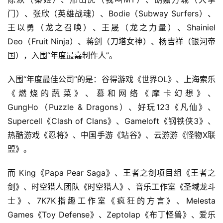
门）、张欣（英雄战魂）、Bodie（Subway Surfers）、
王以勇（龙之召唤）、王晟（龙之力量）、Shainiel 
Deo（Fruit Ninja）、蒋剑（刀塔女神）、杨吉祥（银河帝
国），入围“年度最嘉制作人”。
入围“年度最佳公司”的是：谷得游戏《世界OL》、上海索乐
《燃烧的蔬菜》、慕和网络《摩卡幻想》、
GungHo（Puzzle & Dragons）、好玩123《凡仙》、
Supercell《Clash of Clans》、Gameloft《钢铁侠3》、
热酷游戏《忍将》、中国手游《站谷》、云游游《怪物X联
盟》。
而 King《Papa Pear Saga》、王者之剑项目组《王者之
剑》、时空猎人团队《时空猎人》、音乐工作室《圣域龙斗
士》、7K7K指趣工作室《疯狂的方言》、Melesta 
Games《Toy Defense》、Zeptolap《布丁怪兽》、爱乐
首