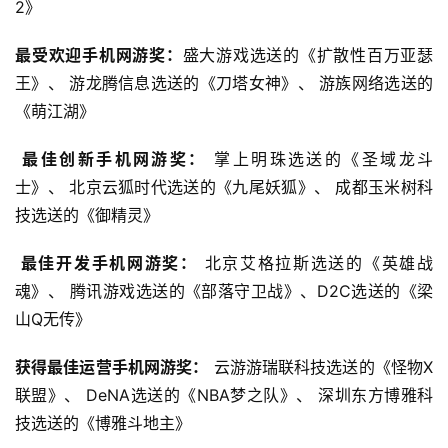
2》
茶
奖
最受欢迎手机网游奖：
盛大游戏选送的《扩散性百万亚瑟
王》、 游龙腾信息选送的《刀塔女神》、 游族网络选送的
《萌江湖》
7
最佳创新手机网游奖：
 掌上明珠选送的《圣域龙斗
月
士》、 北京云狐时代选送的《九尾妖狐》、 成都玉米树科
3
技选送的《御精灵》
0
 最佳开发手机网游奖：
 北京艾格拉斯选送的《英雄战
日
魂》、 腾讯游戏选送的《部落守卫战》、D2C选送的《梁
游
山Q无传》
茶
获得最佳运营手机网游奖：
 云游游瑞联科技选送的《怪物X
对
联盟》、 DeNA选送的《NBA梦之队》、 深圳东方博雅科
接
技选送的《博雅斗地主》