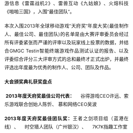
页
游信息《雷霆战机2》、雷兽互动《九姑娘》、火熔科技
《啪啪三国》，入围“最佳团队”。
游
本次入围2013年全球移动游戏“天府奖”年度大奖(最佳制作
茶
原
人、最佳公司、最佳团队)的名单是由大赛评审委员会经过
创
所有评委紧张而严谨的评审以及玩家线上投票的数据，并结
合GMGC Testin智能终端游戏作品测试认证的报告、以及
游
评委综合评分三大评审方式的总和最终才正式出炉，并最终
戏
评选出年度最为优秀的制作人、公司、团队及作品。
业
界
大会颁奖典礼获奖盘点
手
 2013年度天府奖最佳公司代表：
    谷得游戏CEO许远、索
机
乐游戏联合创始人陈忻、 慕和网络CEO吴波
游
戏
2013年度天府奖最佳团队奖：
王者之剑项目组（蓝港在
线）、    时空猎人团队（广州银汉）、    7K7K指趣工作室
单