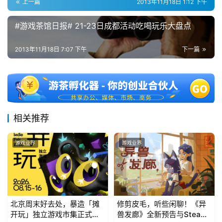
上一篇
2013年11月18日 1:12 下午
7
#游戏茶馆日报# 21-23日成都活动吃喝玩乐大盘点
月
2013年11月18日 7:07 下午
下一篇
3
0
日
游
相关推荐
茶
游戏业界
游戏业界
对
接
会
上
北京周末好去处，暴造「摊
修剪皮毛，听些闲聊！《异
开玩」独立游戏市集正式开
兽发廊》全新预告与Steam
海