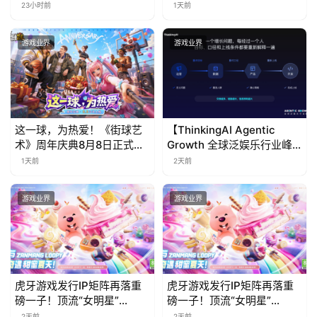
票！
免费试玩公开
23小时前
1天前
站
游戏业界
游戏业界
中
文
(
这一球，为热爱！《街球艺
【ThinkingAI Agentic
中
术》周年庆典8月8日正式上
Growth 全球泛娱乐行业峰
国
线，多重福利与全新内容同
会】Agent 时代，人到底负
1天前
2天前
)
步开启
责什么
游戏业界
游戏业界
虎牙游戏发行IP矩阵再落重
虎牙游戏发行IP矩阵再落重
磅一子！顶流“女明星”
磅一子！顶流“女明星”
ZANMANG LOOPY 正版3D
ZANMANG LOOPY 正版3D
2天前
2天前