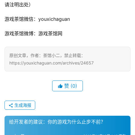
请注明出处）
休
游戏茶馆微信：youxichaguan
闲
游
游戏茶馆微博：游戏茶馆网
戏
2
原创文章，作者：茶馆小二，禁止转载：
0
https://youxichaguan.com/archives/24657
2
5
第
赞
(0)
十
三
届
生成海报
金
茶
给开发者的建议：你的游戏为什么止步不前？
奖