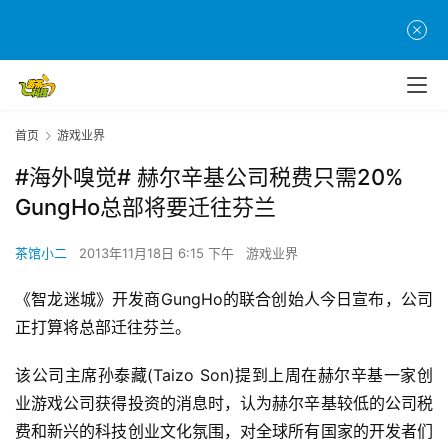
首页
游戏业界
#海外嗅觉# 赫尔辛基公司税费只需20%
GungHo总部将要迁往芬兰
茶馆小二
2013年11月18日 6:15 下午
游戏业界
《智龙迷城》开发商GungHo的联合创始人今日宣布，公司
正打算将总部迁往芬兰。
首
页
该公司主席孙泰藏(Taizo Son)提到上周在赫尔辛基一家创
业游戏公司获得投资的消息时，认为赫尔辛基较低的公司税
游
费和新兴的科技创业文化氛围，对全球所有国家的开发者们