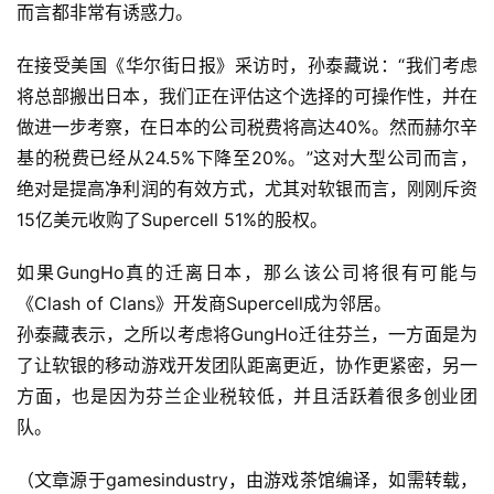
茶
而言都非常有诱惑力。
原
创
在接受美国《华尔街日报》采访时，孙泰藏说：“我们考虑
将总部搬出日本，我们正在评估这个选择的可操作性，并在
游
做进一步考察，在日本的公司税费将高达40%。然而赫尔辛
戏
基的税费已经从24.5%下降至20%。”这对大型公司而言，
业
绝对是提高净利润的有效方式，尤其对软银而言，刚刚斥资
界
15亿美元收购了Supercell 51%的股权。
手
如果GungHo真的迁离日本，那么该公司将很有可能与
机
《Clash of Clans》开发商Supercell成为邻居。
游
孙泰藏表示，之所以考虑将GungHo迁往芬兰，一方面是为
戏
了让软银的移动游戏开发团队距离更近，协作更紧密，另一
方面，也是因为芬兰企业税较低，并且活跃着很多创业团
单
机
队。
游
戏
（文章源于gamesindustry，由游戏茶馆编译，如需转载，