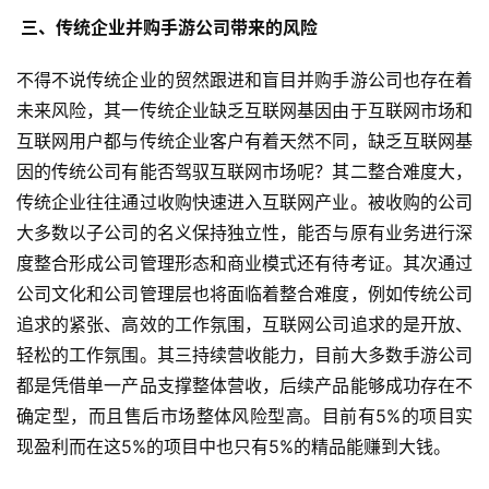
戏
 三、传统企业并购手游公司带来的风险
单
不得不说传统企业的贸然跟进和盲目并购手游公司也存在着
机
未来风险，其一传统企业缺乏互联网基因由于互联网市场和
游
戏
互联网用户都与传统企业客户有着天然不同，缺乏互联网基
因的传统公司有能否驾驭互联网市场呢？其二整合难度大，
休
传统企业往往通过收购快速进入互联网产业。被收购的公司
闲
大多数以子公司的名义保持独立性，能否与原有业务进行深
游
度整合形成公司管理形态和商业模式还有待考证。其次通过
戏
公司文化和公司管理层也将面临着整合难度，例如传统公司
追求的紧张、高效的工作氛围，互联网公司追求的是开放、
2
轻松的工作氛围。其三持续营收能力，目前大多数手游公司
0
都是凭借单一产品支撑整体营收，后续产品能够成功存在不
2
确定型，而且售后市场整体风险型高。目前有5%的项目实
5
第
现盈利而在这5%的项目中也只有5%的精品能赚到大钱。
十