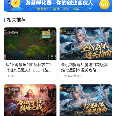
相关推荐
手机游戏
手机游戏
从“下海摸鱼”到“丛林求生”:
全机制拆解！魔域口袋版高
《潜水员戴夫》DLC《丛
难12星副本通关攻略
林》移动端定档8月14日
1天前
2026年7月31日
手机游戏
手机游戏