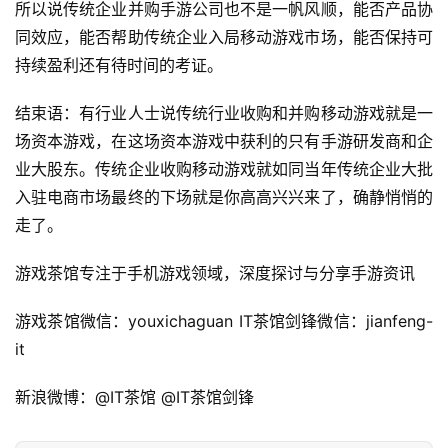
三
所以说传统企业并购手游公司也不是一帆风顺，能否产品协
届
同效应，能否帮助传统企业入局移动游戏市场，能否保持可
金
持续盈利还有待时间的考证。
茶
奖
结束语：有行业人士说传统行业收购和并购移动游戏就是一
场资本游戏，在这场资本游戏中获利的只有手游研发商和企
业大股东。传统企业收购移动游戏就如同当年传统企业大批
7
入驻电商市场最终的下场就是你高高兴兴来了，确静悄悄的
走了。
月
3
游戏茶馆专注于手机游戏领域，深度探讨与分享手游资讯
0
游戏茶馆微信：youxichaguan IT茶馆剑锋微信：jianfeng-
日
it
游
新浪微博：@IT茶馆 @IT茶馆剑锋
茶
对