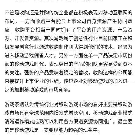
不管是收购还是并购传统企业都在积极表现对移动互联网的
首
页
布局，一方面收购平台能与上市公司自身资源产生协同效
应，收购平台相当于同时拥有了平台的用户资源、产品资
游
源、开发者资源。其次游戏属于创意性行业目前国家正在积
茶
极发展创意行业通过收购制作团队得到他们的技术、经验为
原
进入移动游戏储备人才。另外一方面在单一产品决定市场份
创
额的移动游戏时代，表现突出的产品的团队更容易受到资本
的关注。强势的产品意味着稳定的营收，收购这样的公司能
游
直接提升上市企业的业绩。传统企业对移动游戏的加入进一
戏
步的加剧移动游戏的市场竞争。
业
界
游戏茶馆认为传统行业对移动游戏市场的看好主要是移动游
戏市场具有全球范围内爆发式增长空间，移动游戏商业模式
手
清晰运作模式成熟可以利用各方渠道资源协同推广。最主要
机
游
的是移动游戏是一支变现能力超强的现金牛。