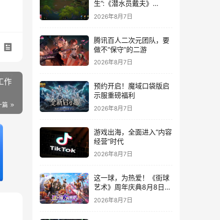
生”:《潜水员戴夫》
DLC《丛林》移动端定档
2026年8月7日
8月14日
腾讯百人二次元团队，要
做不“保守”的二游
2026年8月7日
工作
预约开启！魔域口袋版启
示服重磅福利
一篇
2026年8月7日
游戏出海，全面进入“内容
经营”时代
2026年8月7日
这一球，为热爱！《街球
艺术》周年庆典8月8日正
式上线，多重福利与全新
2026年8月7日
内容同步开启