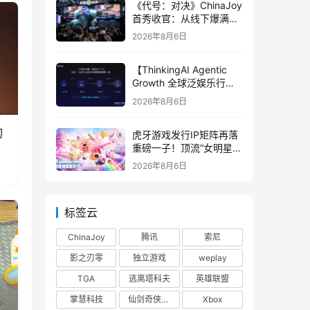
《代号：对决》ChinaJoy
首秀收官：从线下爆满看
见玩家的真实期待
2026年8月6日
【ThinkingAI Agentic
Growth 全球泛娱乐行业
峰会】Agent 时代，人到
2026年8月6日
底负责什么
刃
虎牙游戏发行IP矩阵再落
重磅一子！顶流“女明星”
ZANMANG LOOPY 正版
2026年8月6日
3D消除手游《消消奇遇》
惊喜曝光
标签云
ChinaJoy
腾讯
索尼
影之刃零
独立游戏
weplay
TGA
逃离塔科夫
英雄联盟
掌慧科技
仙剑奇侠传四
Xbox