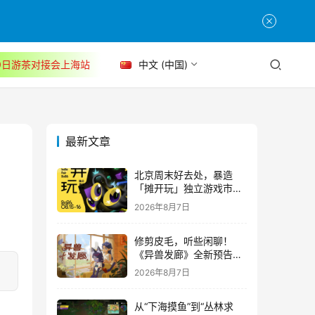
30日游茶对接会上海站
中文 (中国)
最新文章
北京周末好去处，暴造
「摊开玩」独立游戏市集
正式开票！
2026年8月7日
修剪皮毛，听些闲聊！
《异兽发廊》全新预告与
Steam免费试玩公开
2026年8月7日
从“下海摸鱼”到“丛林求