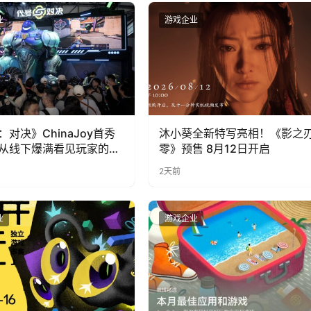
业
游戏企业
：对决》ChinaJoy首秀
沐小葵全新特写亮相！《影之
从线下爆满看见玩家的真
零》预售 8月12日开启
2天前
业
游戏企业