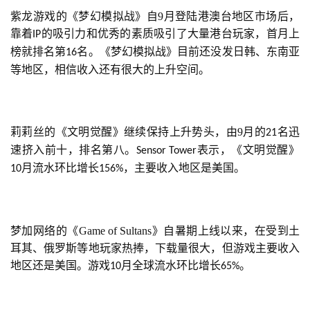
0
紫龙游戏的《梦幻模拟战》自9月登陆港澳台地区市场后，
2
靠着
的吸引力和优秀的素质吸引了大量港台玩家，首月上
IP
5
榜就排名第
名。《梦幻模拟战》目前还没发日韩、东南亚
16
第
等地区，相信收入还有很大的上升空间。
十
三
届
金
莉莉丝的《文明觉醒》继续保持上升势头，由9月的
名迅
21
茶
速挤入前十，排名第八。
表示，《文明觉醒》
Sensor Tower
奖
月流水环比增长
，主要收入地区是美国。
10
156%
7
梦加网络的《Game of Sultans》自暑期上线以来，在受到土
月
耳其、俄罗斯等地玩家热捧，下载量很大，但游戏主要收入
地区还是美国。游戏
月全球流水环比增长
。
3
10
65%
0