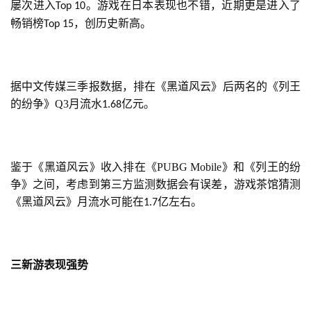
屡次进入
。游戏在日本表现也不错，近期更是进入了
Top 10
畅销榜
，创历史新高。
Top 15
手
机
游
戏
据中文传媒三季报数据，排在《黑道风云》后两名的《列王
的纷争》Q3月流水
亿元。
1.68
单
机
游
鉴于《黑道风云》收入排在《PUBG Mobile》和《列王的纷
戏
争》之间，考虑到第三方监测数据会有误差，游戏茶馆猜测
《黑道风云》月流水可能在
亿左右。
1.7
休
闲
游
戏
三新游表现强势
2