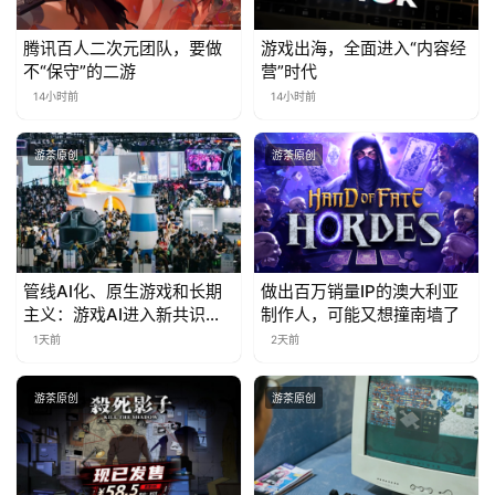
腾讯百人二次元团队，要做
游戏出海，全面进入“内容经
不“保守”的二游
营”时代
14小时前
14小时前
游茶原创
游茶原创
管线AI化、原生游戏和长期
做出百万销量IP的澳大利亚
主义：游戏AI进入新共识时
制作人，可能又想撞南墙了
代
1天前
2天前
游茶原创
游茶原创