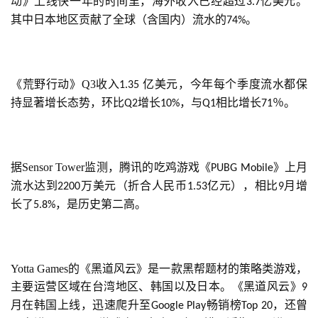
动》上线快一年的时间里，海外收入已经超过
亿美元。
3.7
其中日本地区贡献了全球（含国内）流水的
。
74%
《荒野行动》Q3收入
亿美元，今年每个季度流水都保
1.35 
持显著增长态势，环比
增长
，与
相比增长
％。
Q2
10%
Q1
71
首
页
据Sensor Tower监测，腾讯的吃鸡游戏《
》上月
PUBG Mobile
游
流水达到
万美元（折合人民币
亿元），相比
月增
2200
1.53
9
茶
长了
，是历史第二高。
5.8%
原
创
游
Yotta Games的《黑道风云》是一款黑帮题材的策略类游戏，
戏
主要运营区域在台湾地区、韩国以及日本。《黑道风云》
9
业
月在韩国上线，迅速爬升至
畅销榜
，还曾
Google Play
Top 20
界