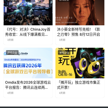
《代号：对决》ChinaJoy首
沐小葵全新特写亮相！《影
秀收官：从线下爆满看见玩
之刃零》预售 8月12日开启
家的真实期待
3天前
3天前
游戏企业
游戏企业
Omdia发布2026全球游戏云
「摊开玩」独立游戏市集正
平台报告：腾讯云连续两年
式开票！
入选“领导者”象限
4天前
4天前