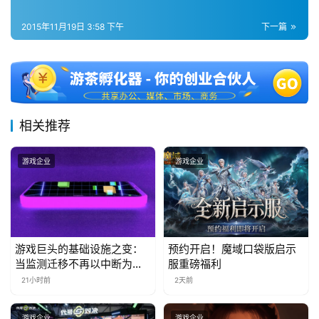
茶
2015年11月19日 3:58 下午
下一篇
对
接
会
上
相关推荐
海
站
游戏企业
游戏企业
中
文
游戏巨头的基础设施之变：
预约开启！魔域口袋版启示
(
当监测迁移不再以中断为代
服重磅福利
中
价
21小时前
2天前
国
)
游戏企业
游戏企业