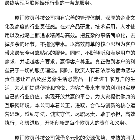
机
最终实现互联网娱乐行业的一条龙服务。
游
戏
　　厦门欧页科技公司拥有完善的管理体制，深厚的企业文
化及高度的行业责任感。在对产品研发，技术运用，人才使
单
用以及战略上都追求精简与高效。把复杂的事情简单化，去
机
掉多余的环节，不拖泥带水。以高效简单的核心思想为客户
游
带来最安全可靠贴心的服务。同时，不断倾听和满足用户的
戏
需求，并超越客户要求，赢得客户尊重。真正做到客户的利
益高于一切的服务理念。同时，欧页人有着浓厚的使命感与
休
责任感让产品及服务像生活必需品一样走进千家万户的生
闲
游
活，为人们提供便捷和愉悦，为客户带来丰厚的利润也实现
戏
自己的行业价值，实现开放共赢的平台，为大家提供健康的
互联网环境。本公司本着公正，进取，合作与创新的核心运
2
营思想。遵纪守法，诚实守信，尽职尽责，敢于承担，高效
0
执行，积极进取，开拓创新是每个欧页人的责任和义务。
2
5
　　厦门欧页科技公司凭借多元化的资源优势，成熟的团队