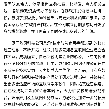
发团队80余人，涉足棋牌游戏PC端，移动端，真人视频游
戏，各项游戏资质代办等领域。在游戏开发领域中独树一
帜，吸引了那些要求通过创新提高更大利益的客户亲睐，取
首
得国家认证的“软件著作权”。在公司成立初期就成功开发了
页
多款棋牌游戏。并且创造了同时在线玩家过万的佳绩。
游
　　厦门欧页科技公司秉承“技术与营销两手都过硬”的核心
茶
经营理念，不断开拓，进取并与多家知名互联网企业建立合
原
作关系。成功确立了自己新锐明星企业的形象，正在向传统
创
行业发起强有力的挑战。目前，厦门欧页网络科技公司还在
不断提升技术实力，大力培养人才优化自身产品，且有多款
游
更加具有创新和突破性的产品处于研发过程当中，并终将推
戏
出更多更适应市场的互联网娱乐软件，同时拓宽经营渠道，
业
界
在已经成功开发的PC端基础上，大力研发移动端游戏平
台，娱乐应用及互联网业务办理，势必将更加进一步的拓展
手
欧页科技的发展渠道。从游戏开发到资质办理再到运营推广