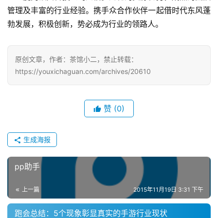
第
管理及丰富的行业经验。携手众合作伙伴一起借时代东风蓬
十
勃发展，积极创新，势必成为行业的领路人。
三
届
金
原创文章，作者：茶馆小二，禁止转载：
茶
https://youxichaguan.com/archives/20610
奖
赞
(0)
7
月
生成海报
3
pp助手
0
日
上一篇
2015年11月19日 3:31 下午
游
跑会总结：5个现象彰显真实的手游行业现状