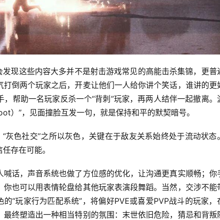
容，你会发现这些内容大多并不是射击游戏常见的高能击杀集锦，更普
气打倒两个玩家之后，开麦让他们一人给你讲个笑话，谁讲的更
手，帮助一名玩家反杀一个“背刺”玩家，再两人结伴一起撤离。
Shoot）”，见面撞脸互发一句，就是保持和平的默契暗号。
学家”。“灰色社交”之所以灰色，关键在于敌友关系始终处于流动状态
信任存在可能。
人喊话，声音系统也做了方位感的优化，让沟通更真实顺畅；你
、你也可以用表情轮盘给其他玩家表演段舞蹈。当然，交涉不能
具特色的“玩家行为匹配系统”，将偏好PVE或喜爱PVP战斗的玩家，
，最终塑造出一种相当特别的氛围：末世依旧危险，猜忌和背叛