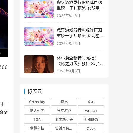
虎牙游戏发行IP矩阵再落
重磅一子！顶流“女明星”
ZANMANG LOOPY 正版
2026年8月6日
3D消除手游《消消奇遇》
惊喜曝光
虎牙游戏发行IP矩阵再落
重磅一子！顶流“女明星”
ZANMANG LOOPY 正版
2026年8月6日
3D消除手游《消消奇遇》
惊喜曝光
沐小葵全新特写亮相！
《影之刃零》预售 8月12
00
日开启
2026年8月6日
标签云
ChinaJoy
腾讯
索尼
同一
影之刃零
独立游戏
weplay
et
TGA
逃离塔科夫
英雄联盟
掌慧科技
仙剑奇侠传四
Xbox