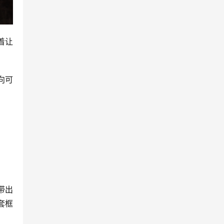
着让
向可
带出
套框