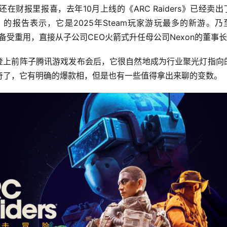
阵子还在财报里报喜，去年10月上线的《ARC Raiders》已经卖
构）的报告表示，它是2025年Steam玩家游玩最多的新游。乃
rlund因此备受重用，直接从子公司CEO火箭式升任母公司Nexon的董事
的名字登上前阵子腾讯游戏发布会后，它很自然地成为行业聚光灯指向
奇了，它有明确的爆款相，但是也有一些值得拿出来聊的变数。