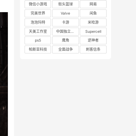
微信小游戏
街头篮球
网易
完美世界
Valve
闲鱼
泡泡玛特
卡游
米哈游
天美工作室
中国独立游戏联盟
Supercell
ps5
鹰角
逆神者
帕斯亚科技
全面战争
刺客信条