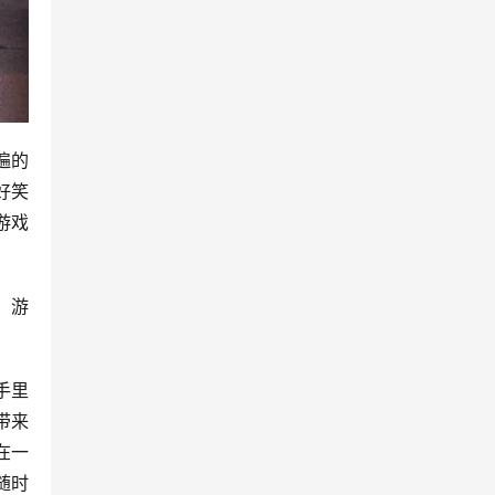
遍的
好笑
游戏
。游
手里
带来
在一
随时