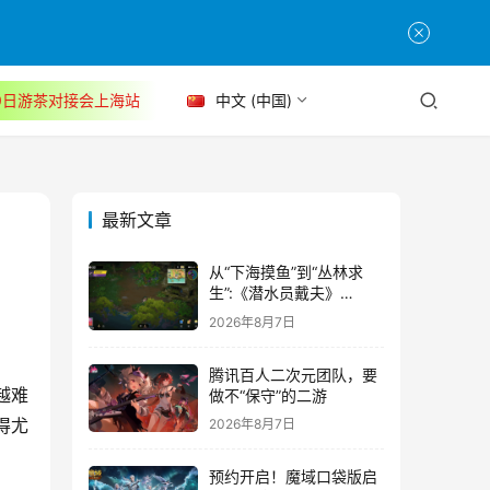
30日游茶对接会上海站
中文 (中国)
最新文章
从“下海摸鱼”到“丛林求
生”:《潜水员戴夫》
DLC《丛林》移动端定档
2026年8月7日
8月14日
腾讯百人二次元团队，要
越难
做不“保守”的二游
得尤
2026年8月7日
预约开启！魔域口袋版启