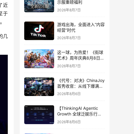
示服重磅福利
出了近
2026年8月7日
至于
长。
游戏出海，全面进入“内容
经营”时代
的几
2026年8月7日
这一球，为热爱！《街球
艺术》周年庆典8月8日正
式上线，多重福利与全新
2026年8月7日
内容同步开启
《代号：对决》ChinaJoy
首秀收官：从线下爆满看
见玩家的真实期待
2026年8月6日
【ThinkingAI Agentic
Growth 全球泛娱乐行业
峰会】Agent 时代，人到
2026年8月6日
底负责什么