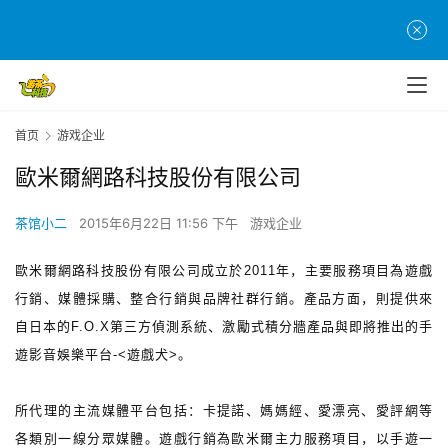
首页
游戏企业
首
歐米爾網路科技股份有限公司
页
茶馆小二
2015年6月22日 11:56 下午
游戏企业
游
茶
歐米爾網路科技股份有限公司成立於2011年，主要服務項目為遊戲
原
行銷、媒體採購、整合行銷與品牌社群行銷。產品方面，則提供來
创
自日本的F.O.X第三方偵測系統、激勵式積分牆產品與即將推出的手
遊影音娛樂平台-<遊戲犬>。
游
戏
所代理的主流媒體平台包括：卡提諾、媽媽經、愛漂亮、愛評網等
业
界
各類別一線分眾媒體。遊戲行銷為歐米爾主力服務項目，以手遊一