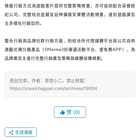
條龍行銷方式為遊戲客戶提供完整策略規畫，亦可協助配合演藝經
手
紀公司，完整結合虛擬並延伸擴展至實體活動規畫，達到遊戲廣告
机
主多樣化行銷目的。
游
戏
整合行銷與品牌社群行銷方面，則結合所代理媒體平台與公司自有
激勵式積分牆產品（Offerme2好康通活動平台、愛免費APP），為
单
品牌廣告主進行完整行銷廣告策略與媒體採購規劃。
机
游
戏
原创文章，作者：茶馆小二，禁止转载：
https://youxichaguan.com/archives/19604
休
闲
游
赞
(0)
戏
生成海报
2