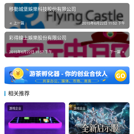
0
2
移動城堡娛樂科技股份有限公司
5
第
上一篇
2015年6月22日 11:52 下午
十
三
彩得線上娛樂股份有限公司
届
金
2015年6月22日 11:57 下午
下一篇
茶
奖
7
相关推荐
月
游戏企业
游戏企业
3
0