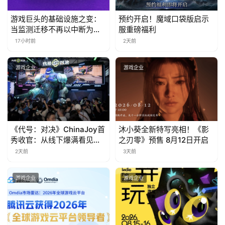
日
游戏巨头的基础设施之变：
预约开启！魔域口袋版启示
游
当监测迁移不再以中断为代
服重磅福利
茶
价
17小时前
2天前
对
游戏企业
游戏企业
接
会
上
《代号：对决》ChinaJoy首
沐小葵全新特写亮相！《影
海
秀收官：从线下爆满看见玩
之刃零》预售 8月12日开启
站
家的真实期待
2天前
3天前
游戏企业
游戏企业
中
文
(
中