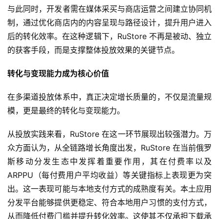
与此同时，开发者需在媒体采买与商店运营之间建立协同机
制，通过优化商店内的内容呈现与路径设计，提升用户进入
2
后的转化效率。在这种逻辑下，RuStore 不再是被动、独立
0
2
的获客手段，而是支撑整体投放效果的关键节点。
5
第
转化与变现能力成为核心价值
十
三
在多渠道投放体系中，真正决定增长质量的，不仅是流量规
届
模，更是最终的转化与变现能力。
金
茶
从投放实践来看，RuStore 在这一环节展现出较强潜力。万
奖
众方面认为，从全链路增长角度出发，RuStore 在当前俄罗
斯移动分发生态中发挥着重要作用，其在付费率以及 
ARPPU（每付费用户平均收益）等关键指标上表现更为突
7
出。这一表现可能与本地支付方式的成熟度有关。本土应用
分发平台能够提供更稳定、符合本地用户习惯的支付方式，
月
从而降低付费门槛并提升转化效率。这使其不仅承担下载承