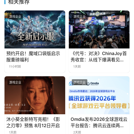
相关推荐
游戏企业
游戏企业
预约开启！魔域口袋版启示
《代号：对决》ChinaJoy首
服重磅福利
秀收官：从线下爆满看见玩
家的真实期待
11小时前
1天前
游戏企业
游戏企业
沐小葵全新特写亮相！《影
Omdia发布2026全球游戏云
之刃零》预售 8月12日开启
平台报告：腾讯云连续两年
入选“领导者”象限
1天前
2天前