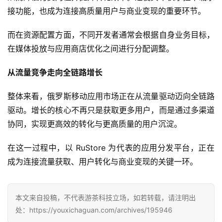
3
接功能，也成为连接高质量用户与商业变现的重要环节。
0
而在资源配置方面，不同开发者通常会根据自身业务目标，
日
在媒体投放与应用商店优化之间进行分配调整。
游
从流量竞争走向全链路增长
茶
对
整体来看，俄罗斯移动应用市场正在从流量驱动迈向全链路
驱动。增长的核心不再只是获取更多用户，而是通过多渠道
接
协同，实现更高效的转化与更高质量的用户沉淀。
会
上
在这一过程中，以 RuStore 为代表的应用分发平台，正在
成为连接流量获取、用户转化与商业变现的关键一环。
海
站
本文来自投稿，不代表游茶科技立场，如若转载，请注明出
处：https://youxichaguan.com/archives/195946
中