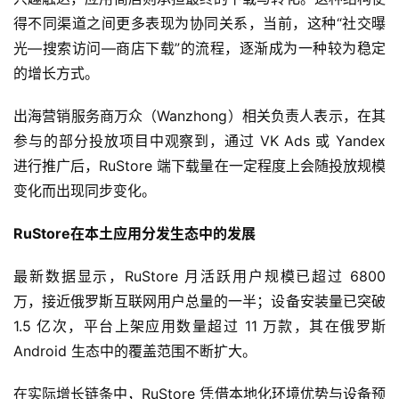
得不同渠道之间更多表现为协同关系，当前，这种“社交曝
光—搜索访问—商店下载”的流程，逐渐成为一种较为稳定
的增长方式。
出海营销服务商万众（Wanzhong）相关负责人表示，在其
参与的部分投放项目中观察到，通过 VK Ads 或 Yandex 
进行推广后，RuStore 端下载量在一定程度上会随投放规模
变化而出现同步变化。
首
页
RuStore在本土应用分发生态中的发展
最新数据显示，RuStore 月活跃用户规模已超过 6800 
游
茶
万，接近俄罗斯互联网用户总量的一半；设备安装量已突破 
原
1.5 亿次，平台上架应用数量超过 11 万款，其在俄罗斯 
创
Android 生态中的覆盖范围不断扩大。
游
在实际增长链条中，RuStore 凭借本地化环境优势与设备预