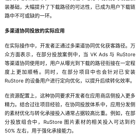
戏
装基础，大幅提升了下载路径的可达性，已成为用户下载链
业
路中不可或缺的一环。
界
多渠道协同投放的实际应用
手
机
在实际操作中，开发者正通过多渠道协同优化获客路径。万
游
众方面表示，在部分投放案例中，当 VK Ads 与 RuStore 
戏
等渠道协同使用时，用户从曝光到下载的路径衔接在一定程
度上更加顺畅。同时，在部分项目中也会针对已安装 
单
RuStore 的设备用户进行定向优化，以提升后续转化效率。
机
游
在资源配置上，这种协同要求开发者在应用商店侧投入更多
戏
精力。结合过往项目经验，在协同投放体系中，应用分发侧
的素材优化与转化承接投入通常占据较高比重。例如，在部
休
分投放组合中，RuStore 图片素材的相关投入可达到约 
闲
50% 左右，用于强化承接能力。
游
戏