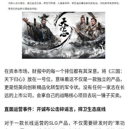
游
茶
原
创
游
戏
业
在资本市场，财报中的每一个排位都有其深意。将《三国：
界
天下归心》放在一号位，意味着这不仅是一款独立的产品，
手
更是恺英向创新精品化转型的军令状。没有任何一家志在长
机
远的上市公司，会拿自己的战略核心项目去玩一锤子买卖。
游
戏
直面运营
事件
：
开诚布公
击碎谣言，捍卫生态底线
对于一款长线运营的SLG产品，不仅需要研发时的“笨功
单