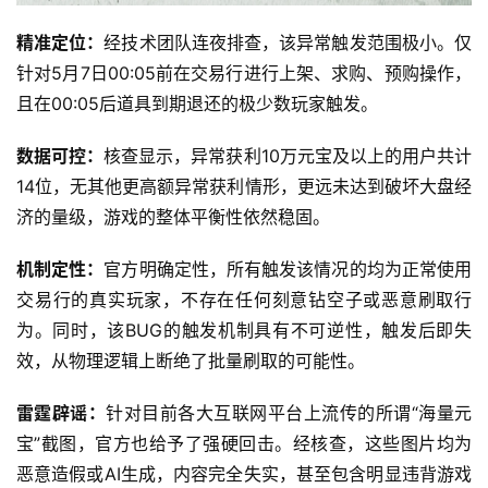
茶
奖
精准定位：
经技术团队连夜排查，该异常触发范围极小。仅
针对5月7日00:05前在交易行进行上架、求购、预购操作，
且在00:05后道具到期退还的极少数玩家触发。
7
数据可控：
核查显示，异常获利10万元宝及以上的用户共计
月
14位，无其他更高额异常获利情形，更远未达到破坏大盘经
3
济的量级，游戏的整体平衡性依然稳固。
0
机制定性：
官方明确定性，所有触发该情况的均为正常使用
日
交易行的真实玩家，不存在任何刻意钻空子或恶意刷取行
游
为。同时，该BUG的触发机制具有不可逆性，触发后即失
效，从物理逻辑上断绝了批量刷取的可能性。
茶
对
雷霆辟谣：
针对目前各大互联网平台上流传的所谓“海量元
接
宝”截图，官方也给予了强硬回击。经核查，这些图片均为
恶意造假或AI生成，内容完全失实，甚至包含明显违背游戏
会