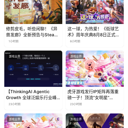
修剪皮毛，听些闲聊！《异
这一球，为热爱！《街球艺
兽发廊》全新预告与Steam
术》周年庆典8月8日正式上
免费试玩公开
线，多重福利与全新内容同
1小时前
6小时前
步开启
游戏业界
游戏业界
【ThinkingAI Agentic
虎牙游戏发行IP矩阵再落重
Growth 全球泛娱乐行业峰
磅一子！顶流“女明星”
会】Agent 时代，人到底负
ZANMANG LOOPY 正版3D
23小时前
23小时前
责什么
消除手游《消消奇遇》惊喜
曝光
游戏业界
游戏业界