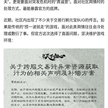
机
夫”，更需要面对突发危机时的“真诚意”。面对社区舆情时的
游
处理方式，最能暴露官方的底牌。
戏
近期，社区内出现了不少关于交易行刷元宝BUG的传言。如
休
果是传统的“捞一波就走”的游戏，面对此类舆情往往会冷处
闲
理或敷衍了事。但官方这次选择了直面问题，坚决维护游戏
游
环境：
戏
2
0
2
5
第
十
三
届
金