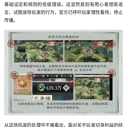
基础设定和规则的低级错误。这显然是别有用心者捏造谣
上
言、试图误导玩家的行为，官方已呼吁玩家理性看待，停止
海
传播。
站
中
文
(
中
国
)
从这场风波的处理中不难看出，面对关乎玩家切身利益的经