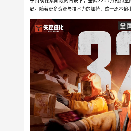
于持续探索阶段的背景下，全网3200万预约
局。随着更多资源与技术力的加持，这一原本偏