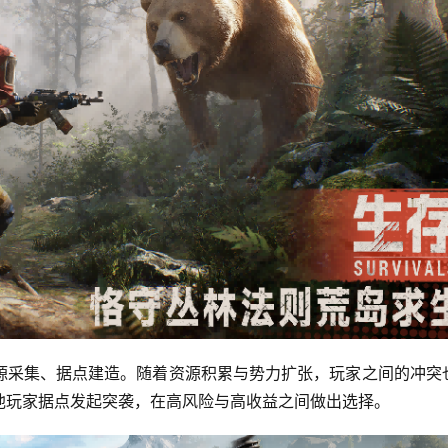
源采集、据点建造。随着资源积累与势力扩张，玩家之间的冲突
他玩家据点发起突袭，在高风险与高收益之间做出选择。