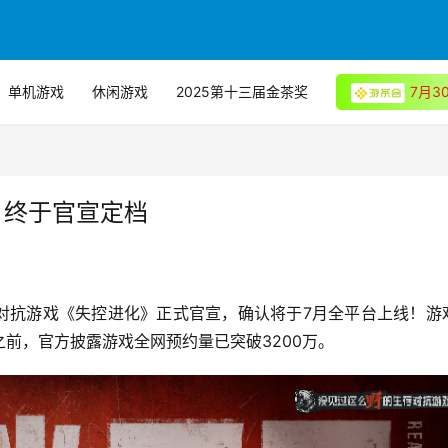
单机游戏
休闲游戏
2025第十三届金茶奖
7月
，终于官宣定档
生存对抗游戏《失控进化》正式官宣，确认将于7月全平台上线！游
之前，官方披露游戏全网预约量已突破3200万。