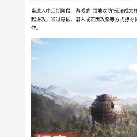
当进入中后期阶段，游戏的“领地攻防”玩法成
起进攻，通过爆破、潜入或正面攻坚等方式掠夺
作。