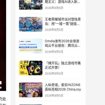
期主义：游戏AI进入新共
识时代
2026年8月6日
王者荣耀城市派对登陆青
岛：用“一城一策”链接海
洋场景，以双向奔赴带动
2026年8月5日
夏日文旅
Omdia发布2026全球游
戏云平台报告：腾讯云连
续两年入选“领导者”象限
2026年8月5日
「摊开玩」独立游戏市集
正式开票！
2026年8月5日
入纵奇境，索尼INZONE
英纵亮相2026 ChinaJoy
2026年8月5日
仍处