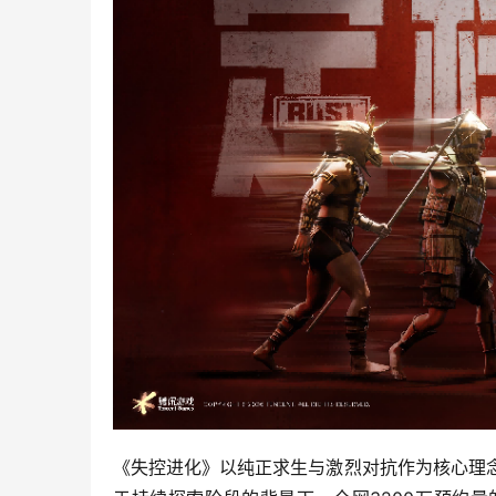
《失控进化》以纯正求生与激烈对抗作为核心理