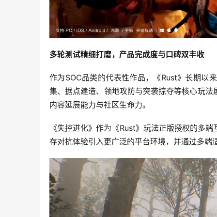
多轮测试精细打磨，产品完成度与口碑双丰收
作为SOC品类的代表性作品，《Rust》长期
集、据点建造、领地攻防与突袭掠夺等核心玩法
内容延展能力与社区生命力。
《失控进化》作为《Rust》玩法正版授权的多
存对抗体验引入更广泛的平台环境，并通过多端