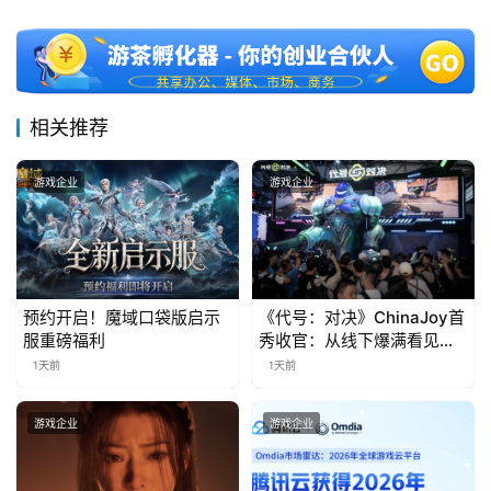
十
三
届
金
茶
相关推荐
奖
游戏企业
游戏企业
7
月
3
预约开启！魔域口袋版启示
《代号：对决》ChinaJoy首
服重磅福利
秀收官：从线下爆满看见玩
0
家的真实期待
1天前
1天前
日
游戏企业
游戏企业
游
茶