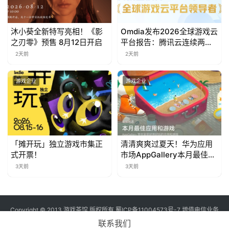
对
接
沐小葵全新特写亮相！《影
Omdia发布2026全球游戏云
之刃零》预售 8月12日开启
平台报告：腾讯云连续两年
会
入选“领导者”象限
2天前
2天前
上
海
游戏企业
游戏企业
站
中
「摊开玩」独立游戏市集正
清清爽爽过夏天！华为应用
文
式开票！
市场AppGallery本月最佳上
新，款款提升幸福感
(
3天前
3天前
中
国
)
Copyright © 2013 游戏茶馆 版权所有
蜀ICP备11004573号-7
增值电信业务
经营许可证 川B2-20170060号
联系我们