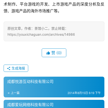
机
术制作、平台游戏的开发、上市游戏产品的深度分析及反
游
馈、游戏产品的海外市场推广等。
戏
单
原创文章，作者：茶馆小二，禁止转载：
机
https://youxichaguan.com/archives/14986
游
戏
赞
(0)
休
闲
游
生成海报
戏
成都悦游互动科技有限公司
2
0
上一篇
2014年8月15日 6:19 下午
2
5
成都爱玩网络科技有限公司