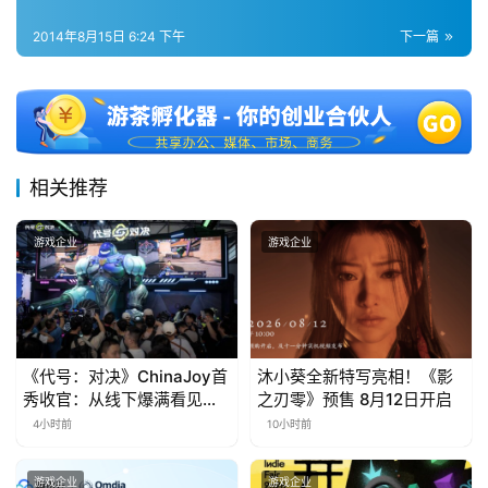
第
十
2014年8月15日 6:24 下午
下一篇
三
届
金
茶
奖
相关推荐
游戏企业
游戏企业
7
月
3
《代号：对决》ChinaJoy首
沐小葵全新特写亮相！《影
0
秀收官：从线下爆满看见玩
之刃零》预售 8月12日开启
日
家的真实期待
4小时前
10小时前
游
游戏企业
游戏企业