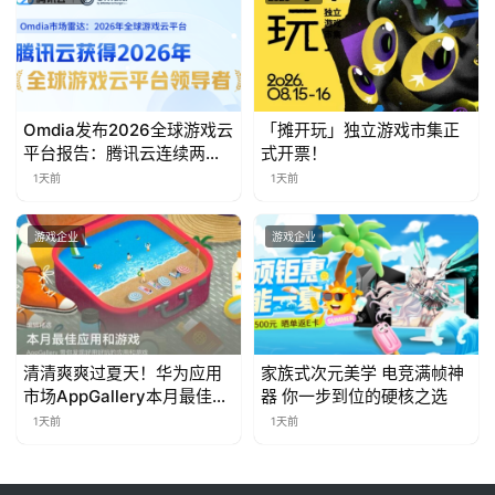
茶
对
接
会
Omdia发布2026全球游戏云
「摊开玩」独立游戏市集正
平台报告：腾讯云连续两年
式开票！
上
入选“领导者”象限
1天前
1天前
海
游戏企业
游戏企业
站
中
文
清清爽爽过夏天！华为应用
家族式次元美学 电竞满帧神
(
市场AppGallery本月最佳上
器 你一步到位的硬核之选
中
新，款款提升幸福感
1天前
1天前
国
)