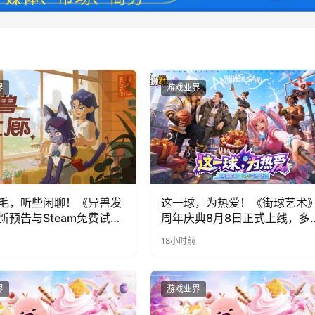
界
游戏业界
毛，听些闲聊！《异兽发
这一球，为热爱！《街球艺术
新预告与Steam免费试玩
周年庆典8月8日正式上线，多
福利与全新内容同步开启
18小时前
界
游戏业界