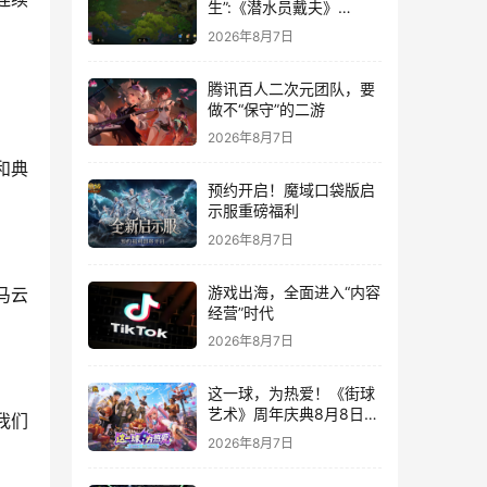
生”:《潜水员戴夫》
DLC《丛林》移动端定档
2026年8月7日
8月14日
腾讯百人二次元团队，要
做不“保守”的二游
2026年8月7日
和典
预约开启！魔域口袋版启
示服重磅福利
2026年8月7日
游戏出海，全面进入“内容
马云
经营”时代
2026年8月7日
这一球，为热爱！《街球
艺术》周年庆典8月8日正
我们
式上线，多重福利与全新
2026年8月7日
内容同步开启