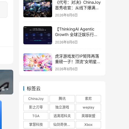
《代号：对决》ChinaJoy
首秀收官：从线下爆满看
见玩家的真实期待
2026年8月6日
【ThinkingAI Agentic
Growth 全球泛娱乐行业
峰会】Agent 时代，人到
2026年8月6日
底负责什么
虎牙游戏发行IP矩阵再落
重磅一子！顶流“女明星”
ZANMANG LOOPY 正版
2026年8月6日
3D消除手游《消消奇遇》
惊喜曝光
标签云
一篇
ChinaJoy
腾讯
索尼
影之刃零
独立游戏
weplay
TGA
逃离塔科夫
英雄联盟
掌慧科技
仙剑奇侠传四
Xbox