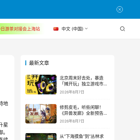
30日游茶对接会上海站
中文 (中国)
最新文章
北京周末好去处，暴造
「摊开玩」独立游戏市集
正式开票！
2026年8月7日
特地
修剪皮毛，听些闲聊！
《异兽发廊》全新预告与
Steam免费试玩公开
2026年8月7日
升星
御。
从“下海摸鱼”到“丛林求
连续