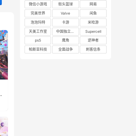
微信小游戏
街头篮球
网易
完美世界
Valve
闲鱼
泡泡玛特
卡游
米哈游
天美工作室
中国独立游戏联盟
Supercell
ps5
鹰角
逆神者
帕斯亚科技
全面战争
刺客信条
》
重