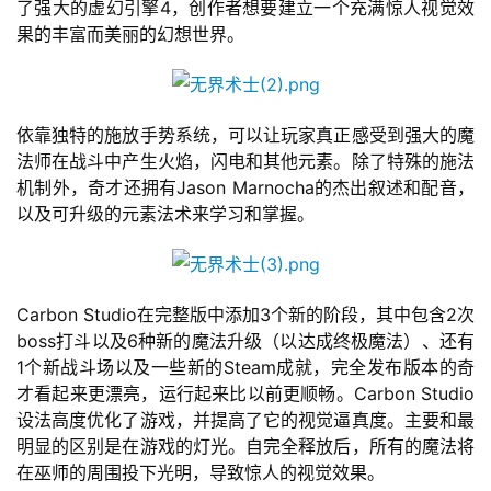
了强大的虚幻引擎4，创作者想要建立一个充满惊人视觉效
页
果的丰富而美丽的幻想世界。
游
茶
原
依靠独特的施放手势系统，可以让玩家真正感受到强大的魔
创
法师在战斗中产生火焰，闪电和其他元素。除了特殊的施法
机制外，奇才还拥有Jason Marnocha的杰出叙述和配音，
游
以及可升级的元素法术来学习和掌握。
戏
业
界
Carbon Studio在完整版中添加3个新的阶段，其中包含2次
boss打斗以及6种新的魔法升级（以达成终极魔法）、还有
手
1个新战斗场以及一些新的Steam成就，完全发布版本的奇
机
才看起来更漂亮，运行起来比以前更顺畅。Carbon Studio
游
设法高度优化了游戏，并提高了它的视觉逼真度。主要和最
戏
明显的区别是在游戏的灯光。自完全释放后，所有的魔法将
在巫师的周围投下光明，导致惊人的视觉效果。
单