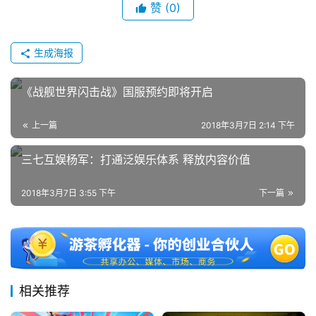
赞
(0)
茶
奖
生成海报
《战舰世界闪击战》国服预约即将开启
7
月
上一篇
2018年3月7日 2:14 下午
3
三七互娱杨军：打通泛娱乐体系 释放内容价值
0
2018年3月7日 3:55 下午
下一篇
日
游
茶
对
相关推荐
接