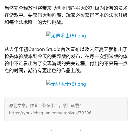
机
当然完全释放也将带来“大师附魔”-强大的升级为所有的法术
游
在游戏中。要获得大师附魔，玩家必须获得基本的法术升级
戏
和每个法术唯一的大师挑战。
休
闲
从去年年初Carbon Studio首次宣布以及去年夏天就推出了
游
抢先体验版本到今天的完整版的发布，在每一次测试版的体
戏
验中不难看出为了实现游戏的完美过程，付出的不只是一点
点的时间，期待有更出色的作品上线。
2
0
2
5
第
原创文章，作者：茶馆小二，禁止转载：
十
https://youxichaguan.com/archives/79296
三
届
金