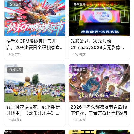
会
游戏业界
游戏业界
上
海
站
快手X CFM爆破爽玩节开
光影破界，次元共融，
启，20+比赛日全程独家直
ChinaJoy2026次元影像生
播
态标准化发展大会盛大召开
8小时前
10小时前
中
文
游戏业界
游戏业界
(
中
国
)
线上种花得真花，线下躺玩
2026王者荣耀农友节青岛线
斗地主！《欢乐斗地主》欢
下狂欢，王者万象棋定档9月
乐中国行·云南站精彩盘点
11小时前
18小时前