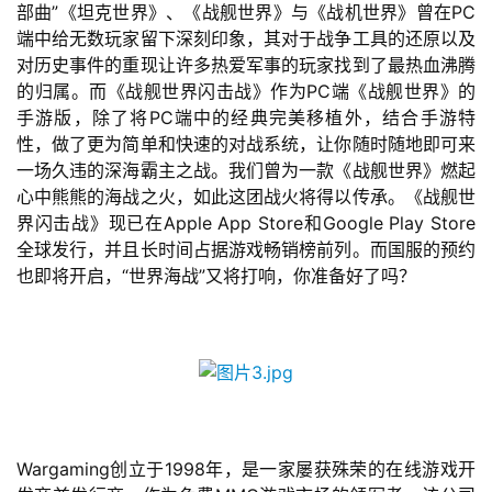
部曲”《坦克世界》、《战舰世界》与《战机世界》曾在PC
端中给无数玩家留下深刻印象，其对于战争工具的还原以及
对历史事件的重现让许多热爱军事的玩家找到了最热血沸腾
的归属。而《战舰世界闪击战》作为PC端《战舰世界》的
手游版，除了将PC端中的经典完美移植外，结合手游特
性，做了更为简单和快速的对战系统，让你随时随地即可来
一场久违的深海霸主之战。我们曾为一款《战舰世界》燃起
心中熊熊的海战之火，如此这团战火将得以传承。《战舰世
首
界闪击战》现已在Apple App Store和Google Play Store
页
全球发行，并且长时间占据游戏畅销榜前列。而国服的预约
也即将开启，“世界海战”又将打响，你准备好了吗？
游
茶
原
创
游
Wargaming创立于1998年，是一家屡获殊荣的在线游戏开
戏