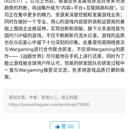
002517）。公司上市后，根据业务发展现状及对未来市场
0
趋势的判断，将战略升级为“内容+平台+互联网高科技”。公
日
司正在集中更多的精力、资源来深度挖掘和发展游戏业务；
同时在做好一个专业、用心的游戏内容提供商和运营商的基
游
础上围绕主业做延伸，实现创新和突破。旗下众多游戏皆为
茶
国内TOP级的游戏，不仅不断刷新月流水记录，游戏的品质
也在众玩家心中留下十分深刻的印象。此番是恺英网络首次
对
与Wargaming进行合作联合研发，不仅将Wargaming的原
接
作——《战舰世界》尽可能地在手机上进行还原，同时为了
能让游戏被全球用户所认可，恺英的研发团队在研发过程中
会
一直与Wargaming做意见交流，务求将游戏品质打磨到极
上
致。
海
站
原创文章，作者：茶馆小二，禁止转载：
https://youxichaguan.com/archives/79290
中
赞
(0)
文