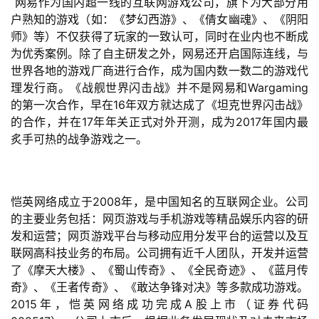
 网易作为国内超一线的互联网游戏公司，旗下为大部分用
2
户熟知的游戏（如：《梦幻西游》、《倩女幽魂》、《阴阳
0
师》等）不仅获得了玩家的一致认可，同时在业内也不断成
2
为优秀案例。除了自主研发之外，网易还开启国际连线，与
5
世界各地的游戏厂商进行合作，成为国内数一数二的游戏代
第
理发行商。《战舰世界闪击战》并不是网易和Wargaming
十
的第一次合作，早在16年双方就达成了《坦克世界闪击战》
三
的合作，并在17年年关正式对外开测，成为2017年国内最
届
炙手可热的战争游戏之一。
金
茶
奖
恺英网络成立于2008年，是中国知名的互联网企业。公司
的主要业务包括：网页游戏与手机游戏等精品娱乐内容的研
发和运营；网页游戏平台与移动应用分发平台的运营以及互
7
联网高科技业务的布局。公司拥有近千人团队，开发并运营
了《摩天大楼》、《蜀山传奇》、《全民奇迹》、《蓝月传
月
奇》、《王者传奇》、《敢达争锋对决》等多款成功游戏。
3
2015年，恺英网络成功完成A股上市（证券代码