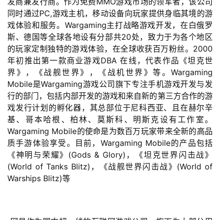
发商兼发行商。作为免费MMO游戏市场的领军者，该公司
业
同时通过PC,游戏主机，移动设备向玩家提供身临其境的游
界
戏体验和服务。Wargaming主打战略游戏开发，在白俄罗
斯、德国等全球各地设有分部共20处，致力于为各个地区
手
的玩家定制独特的游戏体验，在全球收获百万粉丝。2000
机
年初推出第一款商业游戏DBA 在线，代表作品《坦克世
游
界》，《战舰世界》，《战机世界》等。Wargaming 
戏
Mobile是Wargaming游戏公司旗下专注手机游戏开发与发
行的部门，包括内部开发的游戏和来自新的第三方合作的游
单
戏发行计划的孵化器，其总部位于尼科西亚、且在赫尔辛
机
基、哥本哈根、柏林、莫斯科、明斯克设有工作室。
游
Wargaming Mobile的使命是为数百万玩家带来全新的高品
戏
质手游体验享受。目前，Wargaming Mobile的产品包括
《神明与荣耀》(Gods & Glory)，《坦克世界闪击战》
(World of Tanks Blitz)，《战舰世界闪击战》(World of 
休
Warships Blitz)等
闲
游
戏