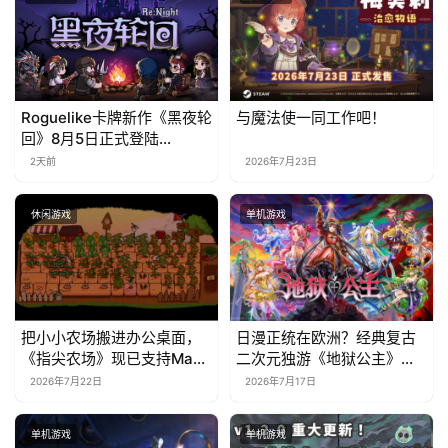
Roguelike卡牌新作《黑夜轮
与魔法使一同工作吧！
回》8月5日正式登陆
Steam，首发9折优惠开启
2天前
2026年7月23日
休闲游戏
单机游戏
把小小农场搬进办公桌面，
日漫正统在欧洲？经典复古
《指尖农场》现已支持Mac
二次元独游《地狱公主》现
系统！
已EA上线
2026年7月22日
2026年7月17日
单机游戏
单机游戏