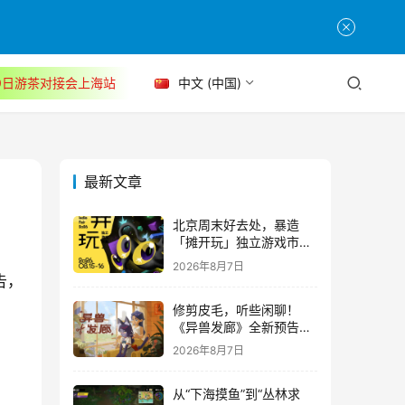
30日游茶对接会上海站
中文 (中国)
最新文章
北京周末好去处，暴造
「摊开玩」独立游戏市集
正式开票！
2026年8月7日
告，
修剪皮毛，听些闲聊！
《异兽发廊》全新预告与
Steam免费试玩公开
2026年8月7日
从“下海摸鱼”到“丛林求