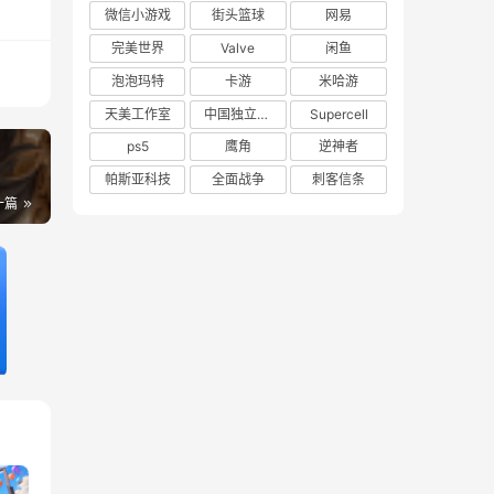
微信小游戏
街头篮球
网易
完美世界
Valve
闲鱼
泡泡玛特
卡游
米哈游
天美工作室
中国独立游戏联盟
Supercell
ps5
鹰角
逆神者
帕斯亚科技
全面战争
刺客信条
一篇