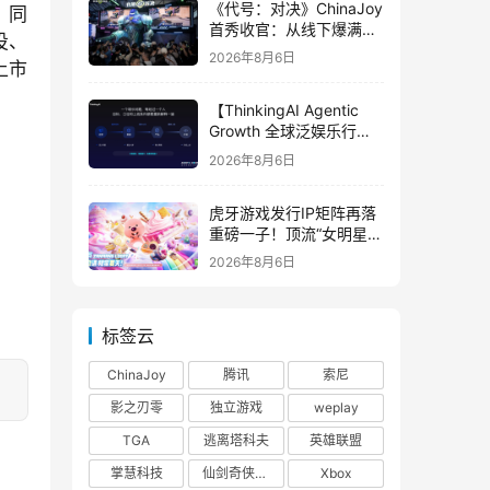
《代号：对决》ChinaJoy
，同
首秀收官：从线下爆满看
投、
见玩家的真实期待
2026年8月6日
上市
【ThinkingAI Agentic
Growth 全球泛娱乐行业
峰会】Agent 时代，人到
2026年8月6日
底负责什么
虎牙游戏发行IP矩阵再落
重磅一子！顶流“女明星”
ZANMANG LOOPY 正版
2026年8月6日
3D消除手游《消消奇遇》
惊喜曝光
标签云
ChinaJoy
腾讯
索尼
影之刃零
独立游戏
weplay
TGA
逃离塔科夫
英雄联盟
掌慧科技
仙剑奇侠传四
Xbox