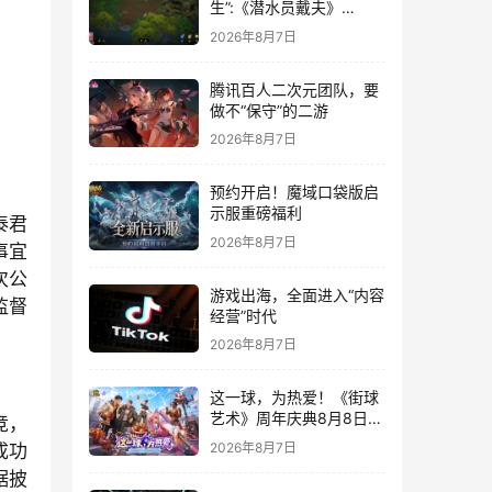
生”:《潜水员戴夫》
DLC《丛林》移动端定档
2026年8月7日
8月14日
腾讯百人二次元团队，要
做不“保守”的二游
2026年8月7日
预约开启！魔域口袋版启
示服重磅福利
泰君
2026年8月7日
事宜
次公
游戏出海，全面进入“内容
监督
经营”时代
2026年8月7日
这一球，为热爱！《街球
艺术》周年庆典8月8日正
竞，
式上线，多重福利与全新
2026年8月7日
成功
内容同步开启
据披