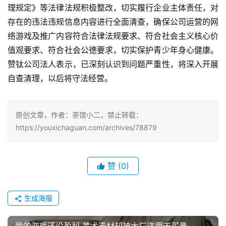
戏
理规定》等法律法规积极整改，切实履行企业主体责任，对
存在的违法违规信息内容进行全面清查，确保公司运营的网
休
络游戏及推广内容符合法律法规要求、符合社会主义核心价
闲
值观要求、符合社会公德要求，切实保护青少年身心健康。
游
赞钛公司法人表示，已深刻认识到问题严重性，将深入开展
戏
自查清理，以后将守法经营。
2
0
原创文章，作者：茶馆小二，禁止转载：
2
https://youxichaguan.com/archives/78879
5
第
十
赞
(0)
三
届
金
生成海报
茶
奖