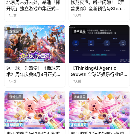
北京周末好去处，暴造「摊
修剪皮毛，听些闲聊！《异
海
开玩」独立游戏市集正式开
兽发廊》全新预告与Steam
票！
免费试玩公开
1天前
1天前
站
游戏业界
游戏业界
中
文
(
中
这一球，为热爱！《街球艺
【ThinkingAI Agentic
国
术》周年庆典8月8日正式上
Growth 全球泛娱乐行业峰
)
线，多重福利与全新内容同
会】Agent 时代，人到底负
1天前
2天前
步开启
责什么
游戏业界
游戏业界
虎牙游戏发行IP矩阵再落重
虎牙游戏发行IP矩阵再落重