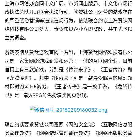
游
上海市网信办会同市文广局、市新闻出版局、市文化市场行
茶
政执法总队开展联合执法行动，就赞钛公司运营的游戏存在
原
的严重低俗营销等违法违规行为，依法联合约谈上海赞钛网
创
络科技有限公司法人，责令违规企业立即整改，并正式予以
立案调查。
游
戏
游戏茶馆从赞钛游戏官网上看到，上海赞钛网络科技有限公
业
司是一家集网络游戏研发和运营于一体的互联网企业，目前
界
首页上有三款游戏，分别是《传奇来了》、《王者传奇》和
《龙腾传世》。其中《传奇来了》是一款最受瞩目的魔幻题
手
机
材即时战斗H5游戏，《王者传奇》是一款手游，《龙腾传
游
世》是一款ARPG角色扮演类网页游戏。
戏
单
机
联合约谈要求赞钛公司遵照《网络安全法》《互联网信息服
游
务管理办法》《网络游戏管理暂行办法》《网络出版服务管