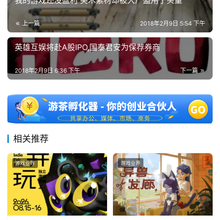
我的游戏还没盈利 美术素材却被大厂盗用于买量
上一篇
2018年2月9日 5:54 下午
7
英雄互娱将赴A股IPO,国泰君安为保荐券商
月
3
2018年2月9日 6:36 下午
下一篇
0
日
游
相关推荐
茶
对
游戏业界
游戏业界
接
会
上