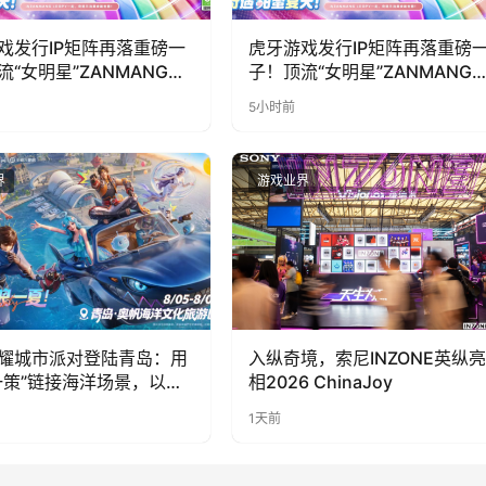
戏发行IP矩阵再落重磅一
虎牙游戏发行IP矩阵再落重磅
流“女明星”ZANMANG
子！顶流“女明星”ZANMANG
PY 正版3D消除手游《消消
LOOPY 正版3D消除手游《消
5小时前
惊喜曝光
奇遇》惊喜曝光
界
游戏业界
耀城市派对登陆青岛：用
入纵奇境，索尼INZONE英纵亮
一策”链接海洋场景，以双
相2026 ChinaJoy
带动夏日文旅
1天前