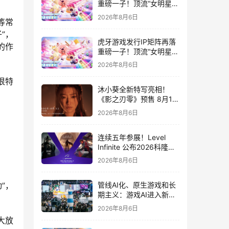
重磅一子！顶流“女明星”
ZANMANG LOOPY 正版
2026年8月6日
等常
3D消除手游《消消奇遇》
惊喜曝光
”，
虎牙游戏发行IP矩阵再落
的作
重磅一子！顶流“女明星”
ZANMANG LOOPY 正版
2026年8月6日
3D消除手游《消消奇遇》
惊喜曝光
很特
沐小葵全新特写亮相！
《影之刃零》预售 8月12
日开启
2026年8月6日
连续五年参展！Level
Infinite 公布2026科隆游
戏展产品阵容
2026年8月6日
”，
管线AI化、原生游戏和长
期主义：游戏AI进入新共
识时代
2026年8月6日
大放