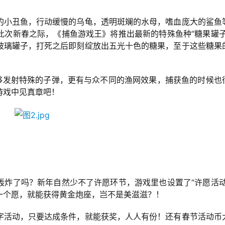
的小丑鱼，行动缓慢的乌龟，透明斑斓的水母，嗜血庞大的鲨鱼
此次新春之际，《捕鱼游戏王》将推出最新的特殊鱼种“糖果罐子
玻璃罐子，打死之后即刻绽放出五光十色的糖果，至于这些糖果
能够发射特殊的子弹，更有与众不同的渔网效果，捕获鱼的时候也
游戏中见真章吧！
轰炸了吗？新年自然少不了许愿环节，游戏里也设置了“许愿活动
一个愿，就能获得黄金炮座，岂不是美滋滋？！
字活动，只要达成条件，就能获奖，人人有份！还有春节活动币