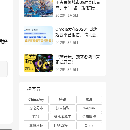
王者荣耀城市派对登陆青
岛：用“一城一策”链接海
洋场景，以双向奔赴带动
2026年8月5日
夏日文旅
Omdia发布2026全球游
戏云平台报告：腾讯云连
续两年入选“领导者”象限
做好
2026年8月5日
「摊开玩」独立游戏市集
正式开票！
2026年8月5日
标签云
ChinaJoy
腾讯
索尼
影之刃零
独立游戏
weplay
TGA
逃离塔科夫
英雄联盟
掌慧科技
仙剑奇侠传四
Xbox