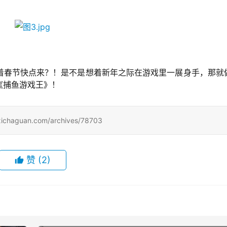
！
着春节快点来？！是不是想着新年之际在游戏里一展身手，那就
《捕鱼游戏王》！
uan.com/archives/78703
赞
(2)