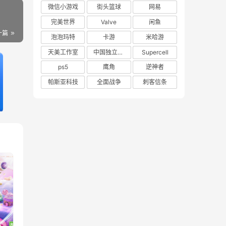
微信小游戏
街头篮球
网易
完美世界
Valve
闲鱼
一篇
泡泡玛特
卡游
米哈游
天美工作室
中国独立游戏联盟
Supercell
ps5
鹰角
逆神者
帕斯亚科技
全面战争
刺客信条