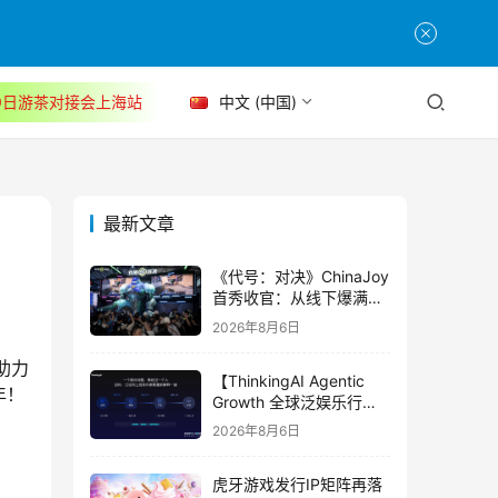
30日游茶对接会上海站
中文 (中国)
最新文章
《代号：对决》ChinaJoy
首秀收官：从线下爆满看
见玩家的真实期待
2026年8月6日
助力
【ThinkingAI Agentic
年！
Growth 全球泛娱乐行业
峰会】Agent 时代，人到
2026年8月6日
底负责什么
虎牙游戏发行IP矩阵再落