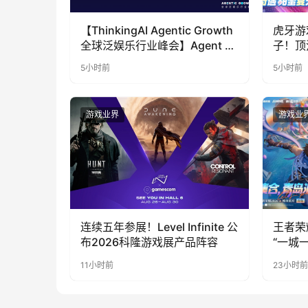
【ThinkingAI Agentic Growth
虎牙游
全球泛娱乐行业峰会】Agent 时
子！顶
代，人到底负责什么
LOO
5小时前
5小时前
奇遇》
游戏业界
游戏业
连续五年参展！Level Infinite 公
王者荣
布2026科隆游戏展产品阵容
“一城
向奔赴
11小时前
23小时前