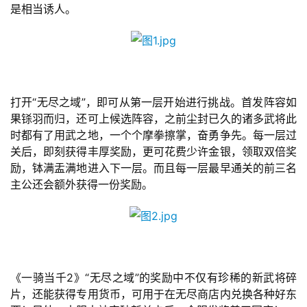
是相当诱人。
页
游
茶
原
创
打开“无尽之域”，即可从第一层开始进行挑战。首发阵容如
果铩羽而归，还可上候选阵容，之前尘封已久的诸多武将此
时都有了用武之地，一个个摩拳擦掌，奋勇争先。每一层过
游
关后，即刻获得丰厚奖励，更可花费少许金银，领取双倍奖
戏
励，钵满盂满地进入下一层。而且每一层最早通关的前三名
业
主公还会额外获得一份奖励。
界
手
机
游
戏
《一骑当千2》“无尽之域”的奖励中不仅有珍稀的新武将碎
片，还能获得专用货币，可用于在无尽商店内兑换各种好东