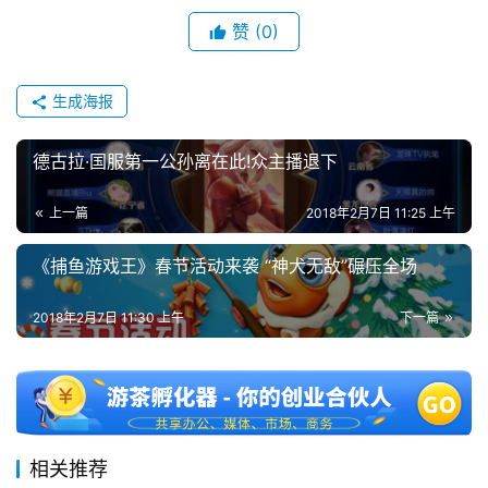
金
赞
(0)
茶
奖
生成海报
7
德古拉·国服第一公孙离在此!众主播退下
月
上一篇
2018年2月7日 11:25 上午
3
《捕鱼游戏王》春节活动来袭 “神犬无敌”碾压全场
0
日
2018年2月7日 11:30 上午
下一篇
游
茶
对
相关推荐
接