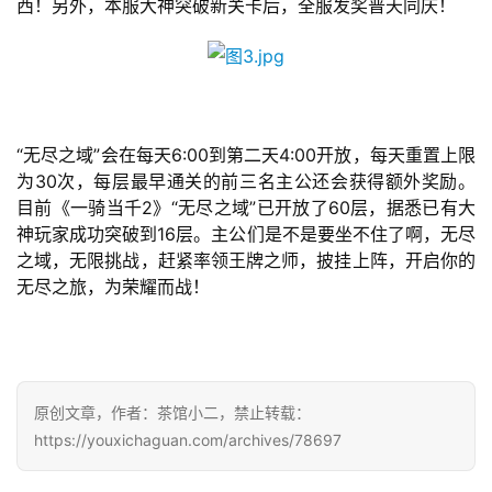
西！另外，本服大神突破新关卡后，全服发奖普天同庆！
单
机
游
戏
休
“无尽之域”会在每天6:00到第二天4:00开放，每天重置上限
闲
为30次，每层最早通关的前三名主公还会获得额外奖励。
游
目前《一骑当千2》“无尽之域”已开放了60层，据悉已有大
戏
神玩家成功突破到16层。主公们是不是要坐不住了啊，无尽
之域，无限挑战，赶紧率领王牌之师，披挂上阵，开启你的
无尽之旅，为荣耀而战！
2
0
2
5
第
原创文章，作者：茶馆小二，禁止转载：
十
https://youxichaguan.com/archives/78697
三
届