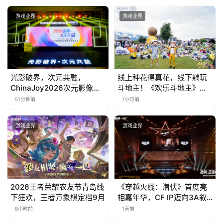
会
游戏业界
游戏业界
上
海
站
光影破界，次元共融，
线上种花得真花，线下躺玩
ChinaJoy2026次元影像生
斗地主！《欢乐斗地主》欢
态标准化发展大会盛大召开
乐中国行·云南站精彩盘点
51分钟前
1小时前
中
文
游戏业界
游戏业界
(
中
国
)
2026王者荣耀农友节青岛线
《穿越火线：潜伏》首度亮
下狂欢，王者万象棋定档9月
相嘉年华，CF IP迈向3A叙
事新高度
8小时前
1天前