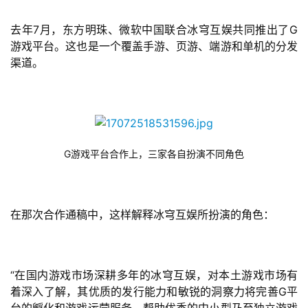
单
去年7月，东方明珠、微软中国联合冰穹互娱共同推出了G
机
游戏平台。这也是一个覆盖手游、页游、端游和单机的分发
游
渠道。
戏
休
闲
游
G游戏平台合作上，三家各自扮演不同角色
戏
2
在那次合作通稿中，这样解释冰穹互娱所扮演的角色：
0
2
5
第
“在国内游戏市场深耕多年的冰穹互娱，对本土游戏市场有
十
着深入了解，其优质的发行能力和敏锐的洞察力将完善G平
三