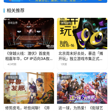
相关推荐
游戏业界
游戏业界
《穿越火线：潜伏》首度亮
北京周末好去处，暴造「摊
相嘉年华，CF IP迈向3A叙
开玩」独立游戏市集正式开
事新高度
票！
4小时前
1天前
游戏业界
游戏业界
修剪皮毛，听些闲聊！《异
这一球，为热爱！《街球艺