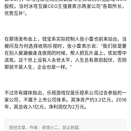
接
股权。当时冰穹互娱CEO王强曾表示两家公司“各取所长，
优势互补”。
会
上
海
在那场发布会上，钱宝系实际控制人张小雷也前来站台。当
被问及为何选择收购乐视时，张小雷表示说：“我们就是要
站
在别人屋漏偏逢连夜雨的时候，帮人把瓦片盖上，犹如雪中
送炭。这个世上没有人永世太平，人生总有跌宕起伏，否则
那就不是人生，企业也是一样。”
中
文
(
中
不过亦有媒体指出，乐视游戏仅是乐视系公司过去参投的一
国
家公司，不属于上市公司体系。其净资产约3.2亿元，2016
)
年，其总收入1亿元，净利润仅为2万元。
原创文章，作者：茶馆小二，禁止转载：