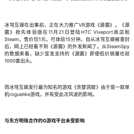
首
页
冰穹互娱在出事前，正在大力推广VR游戏《源震》。《源
游
震》抢先体验版在11月21日登陆HTC Viveport商店和
茶
Steam，售价仅1元，可体验15分钟。自从冰穹互娱被查封
原
后，网上已经看不到《源震》的外发新闻了。从SteamSpy
创
的数据来看，缺少宣发支持的《源震》即使低价销量也就
1000套出头。
游
戏
业
而冰穹互娱发行最为知名的游戏《贪婪洞窟》由于是一款单
界
机roguelike游戏，并有受此次风波的影响。
手
机
与东方明珠合作的G游戏平台未受影响
游
戏