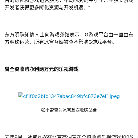
台的孵化和游戏运营服务，帮助优秀的中小型乃至独立游戏
届
开发者获得更多孵化资源与开发机遇。”
金
茶
奖
东方明珠知情人士向游戏茶馆表示，G游戏平台由一直由东
方明珠运营，所有冰穹互娱被查不影响G游戏平台。
7
月
曾全资收购净利两万元的乐视游戏
3
0
日
游
张小雷曾为冰穹互娱收购站台
茶
对
去年9月，冰穹互娱在北京高调宣布全资收购乐视游戏100%