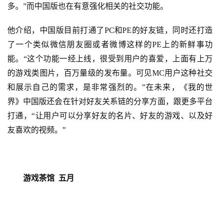
对
多。”而中国版也在有意强化相关的社交功能。
接
他介绍，中国版目前打通了
PC和PE的好友链，同时还
打造
会
了一个类似微信朋友圈或者微博这样
的
PE上的新鲜事功
上
能。
“
这个功能一经上线，很受到用户的喜爱
，
上面有上万
海
的游戏类图片，百万量级的发布量。
可见
MC用户
这种社交
和展示自己的需求，是非常强烈的。
”在未来，《我的世
站
界》中国版还会在针对好友关系链的分享方面，跟更多平台
打通，“让用户可以分享好友的名片、好友的游戏、以及好
中
友喜欢的视频。”
文
(
中
国
游戏茶馆
  五月
)