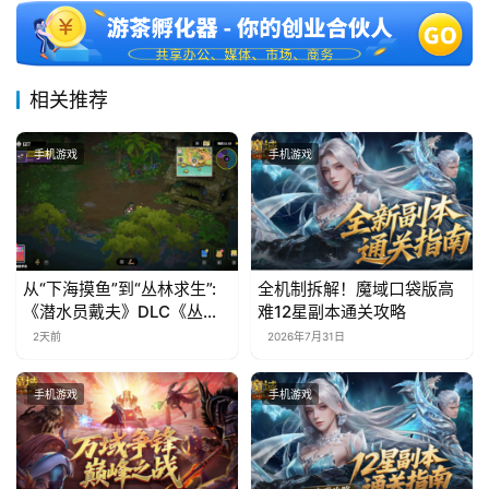
相关推荐
手机游戏
手机游戏
从“下海摸鱼”到“丛林求生”:
全机制拆解！魔域口袋版高
《潜水员戴夫》DLC《丛
难12星副本通关攻略
林》移动端定档8月14日
2天前
2026年7月31日
手机游戏
手机游戏