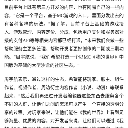
目前平台上既有第三方开发的内容，也有网易自己的一些内
首
容，“它是一个平台，基于MC游戏的入口，里面分发出去的
页
有各种各样的玩法。”据了解，目前平台上基础的游戏接
入、游戏管理、内容定价、分成，包括用户支付和服务器对
游
接的支付API等等相关内容都已经打通，“未来我们会做一些
茶
帮助服务主更多管理、帮助开发者更好创作的二期或三期功
原
能。”周宇航说，“
我们希望打造一个以
MC《我的世界》中
创
国版为基础的大型沙盒的社区生态。
”
游
周宇航表示，通过这样的生态，希望能将玩家、服主、组件
戏
业
作者、视频作者、周边衍生内容作者（小说、动漫）等联系
界
起来，
“然后我们再通过开发者编辑器这些东西去服务各个
不同的人群，让他们之间的需求可以产生一个直接的透明分
手
享的过程。对玩家来说，让他们能在《我的世界》上看到足
机
够海量、优质的内容。对开发者来说，让他们可以通过《我
游