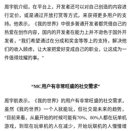
三
周宇航介绍，在平台上，开发者还可以对自己创造的内容进
届
行定价，或是通过开放打赏等方式，来获得更多用户的支
金
持。他表示，《我的世界》中很多普通开发者都凭借自己的
茶
奖
热爱在创作内容，国内的开发者在能力上并不逊色于国外开
发者，
“我们希望通过在分成和奖金等等上的支持，解决他
们的收入顾虑，让大家把爱好变成自己的职业，让这成为一
件值得炫耀的事。”
7
月
3
“
MC用户有非常旺盛的社交需求
”
0
日
周宇航表示，《我的世界》的用户有非常旺盛的社交需求，
虽然《我的世界》一个人就能玩，但社交是未来的趋势，
游
“目前来看，从最开始的时候可能有70%、80%人都在玩单机
茶
游戏，到现在玩单机的人在减少，开始玩联机的人慢慢增