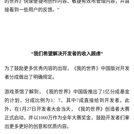
的世界》快速便捷地创作内容、敏捷有效地管理内容，并直
戏
接看到一些用户的反馈。”
单
机
游
戏
“我们希望解决开发者的收入顾虑”
休
闲
为了鼓励更多优秀内容的出现，《我的世界》中国版对开发
游
者分成做出了明确规定。
戏
游戏茶馆了解到，《我的世界》中国版推出了
1亿分成基金
2
的计划，分成比例为3：7，其中7成直接给到开发者。此
0
2
外，在
1月27日开发者大会当天，
《我的世界》创造者大赛
5
正式启动，并以
1000万作为全年大赛奖金，鼓励开发者们拿
第
出更多更好的创意和优质内容。
十