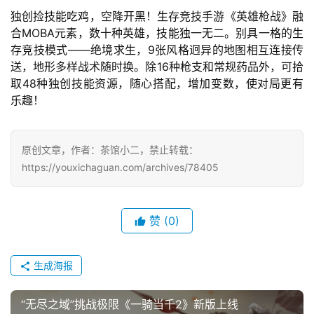
2
独创捡技能吃鸡，空降开黑！生存竞技手游《英雄枪战》融
5
合MOBA元素，数十种英雄，技能独一无二。别具一格的生
第
存竞技模式——绝境求生，9张风格迥异的地图相互连接传
十
送，地形多样战术随时换。除16种枪支和常规药品外，可拾
三
取48种独创技能资源，随心搭配，增加变数，使对局更有
届
乐趣！
金
茶
奖
原创文章，作者：茶馆小二，禁止转载：
https://youxichaguan.com/archives/78405
7
赞
(0)
月
3
生成海报
0
日
“无尽之域”挑战极限《一骑当千2》新版上线