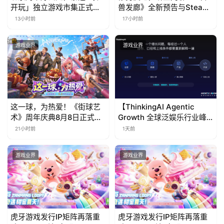
国
开玩」独立游戏市集正式开
兽发廊》全新预告与Steam
)
票！
免费试玩公开
13小时前
17小时前
游戏业界
游戏业界
这一球，为热爱！《街球艺
【ThinkingAI Agentic
术》周年庆典8月8日正式上
Growth 全球泛娱乐行业峰
线，多重福利与全新内容同
会】Agent 时代，人到底负
21小时前
1天前
步开启
责什么
游戏业界
游戏业界
虎牙游戏发行IP矩阵再落重
虎牙游戏发行IP矩阵再落重