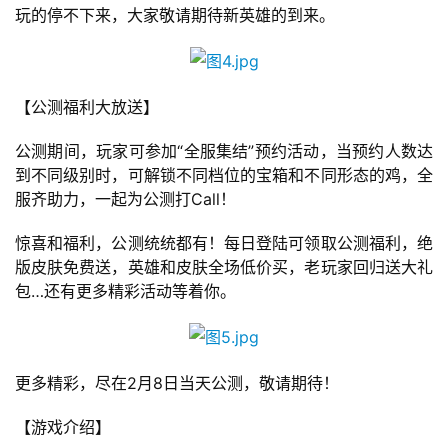
玩的停不下来，大家敬请期待新英雄的到来。
手
机
游
戏
【公测福利大放送】 
公测期间，玩家可参加“全服集结”预约活动，当预约人数达
单
到不同级别时，可解锁不同档位的宝箱和不同形态的鸡，全
机
服齐助力，一起为公测打Call！
游
戏
惊喜和福利，公测统统都有！每日登陆可领取公测福利，绝
版皮肤免费送，英雄和皮肤全场低价买，老玩家回归送大礼
休
包…还有更多精彩活动等着你。
闲
游
戏
更多精彩，尽在2月8日当天公测，敬请期待！
2
【游戏介绍】
0