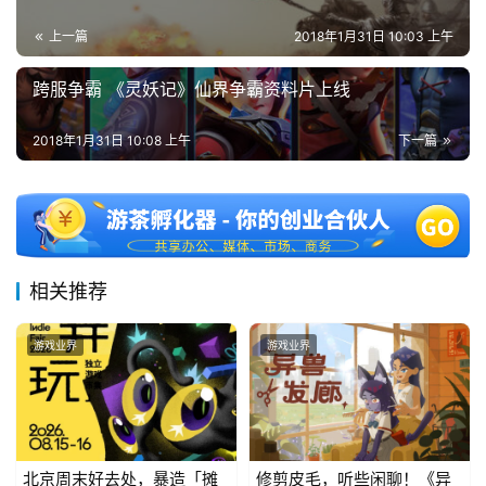
游
上一篇
2018年1月31日 10:03 上午
茶
跨服争霸 《灵妖记》仙界争霸资料片上线
对
接
2018年1月31日 10:08 上午
下一篇
会
上
海
相关推荐
站
游戏业界
游戏业界
中
文
(
中
北京周末好去处，暴造「摊
修剪皮毛，听些闲聊！《异