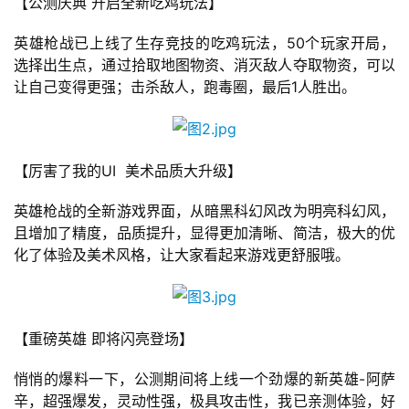
【公测庆典 开启全新吃鸡玩法】
英雄枪战已上线了生存竞技的吃鸡玩法，50个玩家开局，
选择出生点，通过拾取地图物资、消灭敌人夺取物资，可以
让自己变得更强；击杀敌人，跑毒圈，最后1人胜出。
首
页
【厉害了我的UI  美术品质大升级】
游
英雄枪战的全新游戏界面，从暗黑科幻风改为明亮科幻风，
茶
且增加了精度，品质提升，显得更加清晰、简洁，极大的优
原
化了体验及美术风格，让大家看起来游戏更舒服哦。
创
游
戏
【重磅英雄 即将闪亮登场】
业
悄悄的爆料一下，公测期间将上线一个劲爆的新英雄-阿萨
界
辛，超强爆发，灵动性强，极具攻击性，我已亲测体验，好