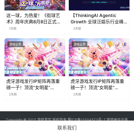
这一球，为热爱！《街球艺
【ThinkingAI Agentic
术》周年庆典8月8日正式上
Growth 全球泛娱乐行业峰
线，多重福利与全新内容同
会】Agent 时代，人到底负
1天前
2天前
步开启
责什么
游戏业界
游戏业界
虎牙游戏发行IP矩阵再落重
虎牙游戏发行IP矩阵再落重
磅一子！顶流“女明星”
磅一子！顶流“女明星”
ZANMANG LOOPY 正版3D
ZANMANG LOOPY 正版3D
2天前
2天前
消除手游《消消奇遇》惊喜
消除手游《消消奇遇》惊喜
曝光
曝光
Copyright © 2013 游戏茶馆 版权所有
蜀ICP备11004573号-7
增值电信业务
经营许可证 川B2-20170060号
联系我们