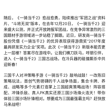
戏
单
随后，《一骑当千2》愈战愈勇，陆续推出“军团之战”资料
机
片、“斗将无双”版本，在去年12月20日，《一骑当千2》迎
游
来盛大公测，并正式开放跨服军团战，在竞争异常激烈的三
戏
国题材手游领域进一步站稳了脚跟。近日，研发商一骑当千
股份凭借《一骑当千2》的优异表现获得游鼎奖“2017年度
最具研发实力企业”奖项。此次《一骑当千2》新版本能否更
休
上一层楼？答案尽在游戏中。让我们横刀跃马，呼朋引伴，
闲
进入《一骑当千2》三国古战场，在冷兵器的碰撞厮杀中共
游
迎新春！
戏
三国千人对冲策略手游《一骑当千2》敲响战鼓！一改陈旧
2
策略玩法，首创气势磅礴的千人战争场面，集合卡牌、养
0
成、战略等多个元素打造掌上三国超爽策略战场！阵容搭
2
配、冲锋杀敌、真人PK真实还原三国沙场烽火连天！带你
5
体验三国沙场针锋相对。想要成为三国最强霸主吗？赶快放
第
马来战吧！
十