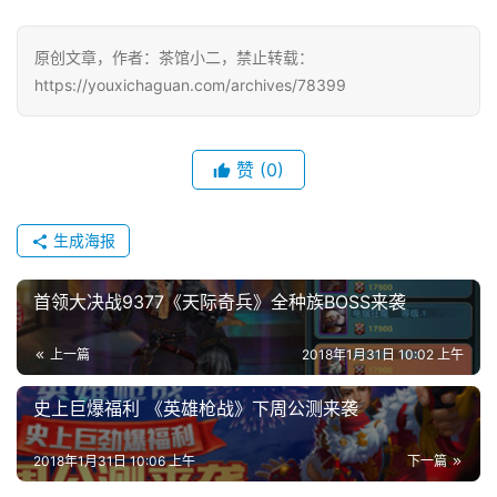
三
届
原创文章，作者：茶馆小二，禁止转载：
金
https://youxichaguan.com/archives/78399
茶
奖
赞
(0)
7
生成海报
月
首领大决战9377《天际奇兵》全种族BOSS来袭
3
0
上一篇
2018年1月31日 10:02 上午
日
史上巨爆福利 《英雄枪战》下周公测来袭
游
2018年1月31日 10:06 上午
下一篇
茶