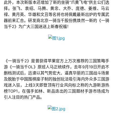
此外，本次新版本还增加了新的坐骑“爪黄飞电”供主公们选
择。张飞、袁绍、马腾、黄忠、大乔、庞德、姜维、马云
禄、黄月英、华雄和文丑等名将也将佩戴最新出炉的专属武
首
器前来汇合。研发商北京一骑当千股份携焕然一新的《一骑
页
当千2》为广大三国迷送上新春祝福！
游
茶
原
创
《一骑当千2》是曾获得苹果官方上万次推荐的三国策略手
游
游《一骑当千OL》原班人马正统续作，去年9月19日开启不
戏
删档测试后，迅速以其气势宏大、逼真华丽的三国战斗场景
业
及脱胎于中国围棋座子制的独创玩法吸引海内外众多三国游
界
戏迷入驻，上线3天即登顶有行业风向标之称的九游新游热
榜TOP1，在强手如林、新品迭出的三国题材手游市场成为
引人注目的热门产品。
手
机
游