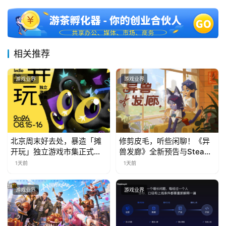
对
接
会
相关推荐
上
海
游戏业界
游戏业界
站
中
北京周末好去处，暴造「摊
修剪皮毛，听些闲聊！《异
文
开玩」独立游戏市集正式开
兽发廊》全新预告与Steam
(
票！
免费试玩公开
1天前
1天前
中
国
游戏业界
游戏业界
)