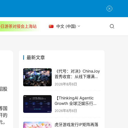
30日游茶对接会上海站
中文 (中国)
最新文章
《代号：对决》ChinaJoy
首秀收官：从线下爆满看
见玩家的真实期待
2026年8月6日
招股
【ThinkingAI Agentic
Growth 全球泛娱乐行业
等国
峰会】Agent 时代，人到
2026年8月6日
底负责什么
开的
亿元，
虎牙游戏发行IP矩阵再落