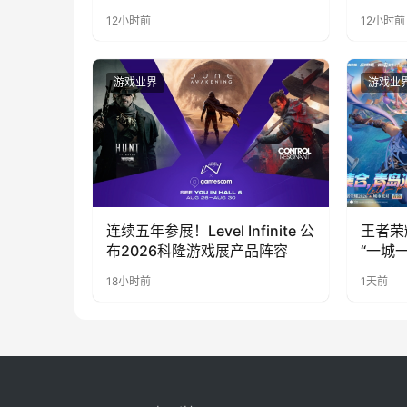
代，人到底负责什么
LOO
12小时前
12小时前
奇遇》
游戏业界
游戏业
连续五年参展！Level Infinite 公
王者荣
布2026科隆游戏展产品阵容
“一城
向奔赴
18小时前
1天前