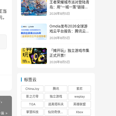
王者荣耀城市派对登陆青
岛：用“一城一策”链接海
正当
洋场景，以双向奔赴带动
2026年8月5日
夏日文旅
元，
Omdia发布2026全球游
戏云平台报告：腾讯云连
续两年入选“领导者”象限
2026年8月5日
「摊开玩」独立游戏市集
正式开票！
2026年8月5日
标签云
ChinaJoy
腾讯
索尼
影之刃零
独立游戏
weplay
影，
TGA
逃离塔科夫
英雄联盟
掌慧科技
仙剑奇侠传四
Xbox
一篇