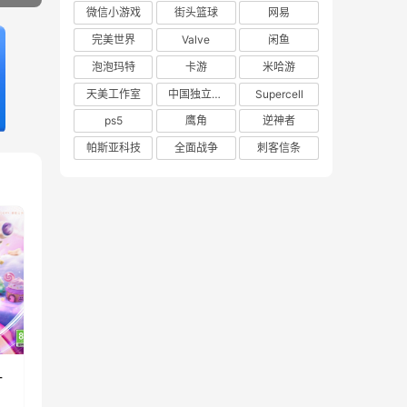
微信小游戏
街头篮球
网易
完美世界
Valve
闲鱼
泡泡玛特
卡游
米哈游
天美工作室
中国独立游戏联盟
Supercell
ps5
鹰角
逆神者
帕斯亚科技
全面战争
刺客信条
一