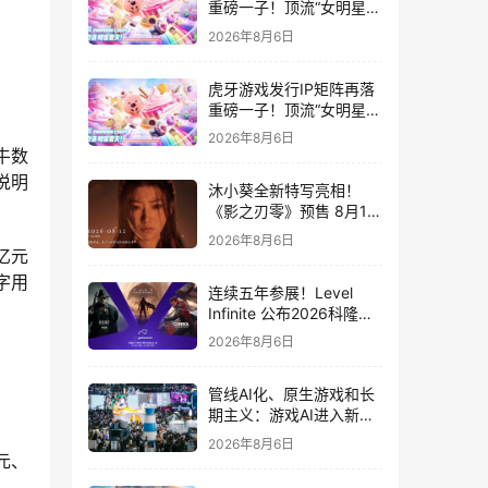
重磅一子！顶流“女明星”
ZANMANG LOOPY 正版
2026年8月6日
3D消除手游《消消奇遇》
惊喜曝光
虎牙游戏发行IP矩阵再落
重磅一子！顶流“女明星”
ZANMANG LOOPY 正版
2026年8月6日
3D消除手游《消消奇遇》
牛数
惊喜曝光
说明
沐小葵全新特写亮相！
《影之刃零》预售 8月12
日开启
2026年8月6日
亿元
数字用
连续五年参展！Level
Infinite 公布2026科隆游
戏展产品阵容
2026年8月6日
管线AI化、原生游戏和长
期主义：游戏AI进入新共
识时代
2026年8月6日
元、