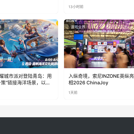
PY 正版3D消除手游《消消
LOOPY 正版3D消除手游《消
13小时前
惊喜曝光
奇遇》惊喜曝光
界
游戏业界
耀城市派对登陆青岛：用
入纵奇境，索尼INZONE英纵亮
一策”链接海洋场景，以双
相2026 ChinaJoy
带动夏日文旅
1天前