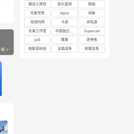
微信小游戏
街头篮球
网易
完美世界
Valve
闲鱼
泡泡玛特
卡游
米哈游
天美工作室
中国独立游戏联盟
Supercell
ps5
鹰角
逆神者
帕斯亚科技
全面战争
刺客信条
一篇