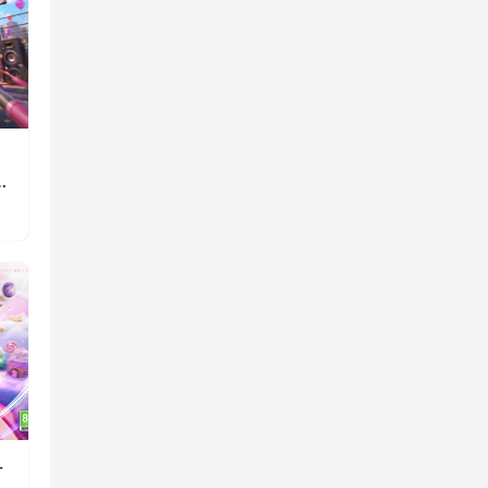
》
重
一