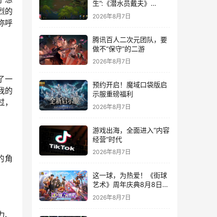
生”:《潜水员戴夫》
烈的
DLC《丛林》移动端定档
2026年8月7日
8月14日
称呼
腾讯百人二次元团队，要
做不“保守”的二游
2026年8月7日
了一
预约开启！魔域口袋版启
我的
示服重磅福利
过，
2026年8月7日
游戏出海，全面进入“内容
经营”时代
2026年8月7日
的角
这一球，为热爱！《街球
艺术》周年庆典8月8日正
式上线，多重福利与全新
2026年8月7日
内容同步开启
力、