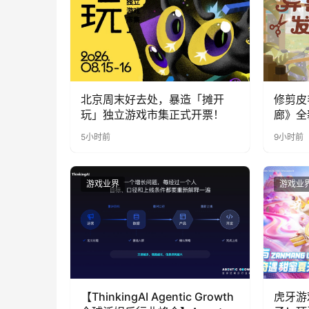
北京周末好去处，暴造「摊开
修剪皮
玩」独立游戏市集正式开票！
廊》全
公开
5小时前
9小时前
游戏业界
游戏业
【ThinkingAI Agentic Growth
虎牙游