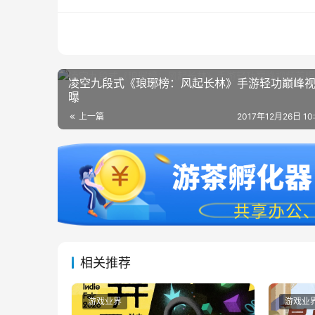
凌空九段式《琅琊榜：风起长林》手游轻功巅峰
曝
上一篇
2017年12月26日 10
相关推荐
游戏业界
游戏业