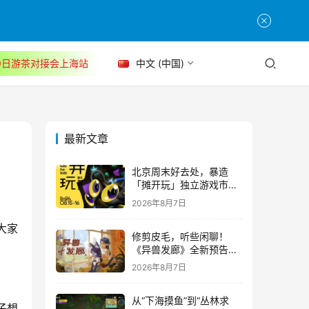
30日游茶对接会上海站
中文 (中国)
最新文章
北京周末好去处，暴造
「摊开玩」独立游戏市集
正式开票！
2026年8月7日
大家
修剪皮毛，听些闲聊！
《异兽发廊》全新预告与
Steam免费试玩公开
2026年8月7日
从“下海摸鱼”到“丛林求
子想