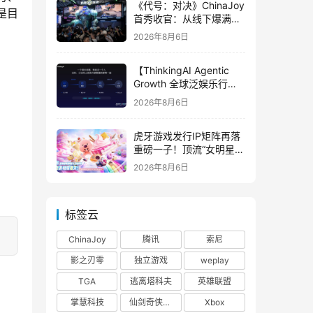
《代号：对决》ChinaJoy
是目
首秀收官：从线下爆满看
见玩家的真实期待
2026年8月6日
【ThinkingAI Agentic
Growth 全球泛娱乐行业
峰会】Agent 时代，人到
2026年8月6日
底负责什么
虎牙游戏发行IP矩阵再落
重磅一子！顶流“女明星”
ZANMANG LOOPY 正版
2026年8月6日
3D消除手游《消消奇遇》
惊喜曝光
标签云
ChinaJoy
腾讯
索尼
影之刃零
独立游戏
weplay
TGA
逃离塔科夫
英雄联盟
掌慧科技
仙剑奇侠传四
Xbox