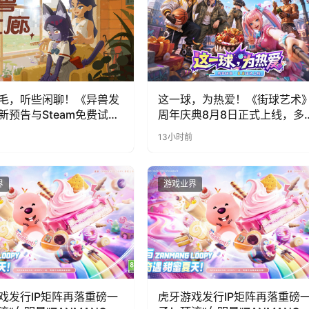
毛，听些闲聊！《异兽发
这一球，为热爱！《街球艺术
新预告与Steam免费试玩
周年庆典8月8日正式上线，多
福利与全新内容同步开启
13小时前
界
游戏业界
戏发行IP矩阵再落重磅一
虎牙游戏发行IP矩阵再落重磅