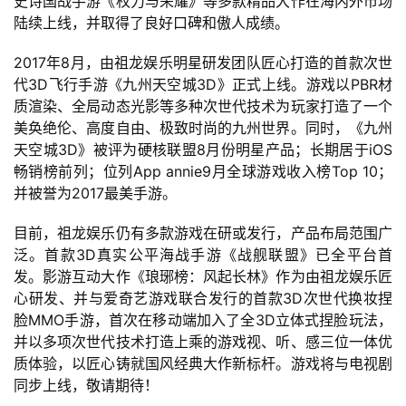
史诗国战手游《权力与荣耀》等多款精品大作在海内外市场
对
陆续上线，并取得了良好口碑和傲人成绩。
接
2017年8月，由祖龙娱乐明星研发团队匠心打造的首款次世
会
代3D飞行手游《九州天空城3D》正式上线。游戏以PBR材
质渲染、全局动态光影等多种次世代技术为玩家打造了一个
上
美奂绝伦、高度自由、极致时尚的九州世界。同时，《九州
海
天空城3D》被评为硬核联盟8月份明星产品；长期居于iOS
畅销榜前列；位列App annie9月全球游戏收入榜Top 10；
站
并被誉为2017最美手游。
目前，祖龙娱乐仍有多款游戏在研或发行，产品布局范围广
中
泛。首款3D真实公平海战手游《战舰联盟》已全平台首
文
发。影游互动大作《琅琊榜：风起长林》作为由祖龙娱乐匠
(
心研发、并与爱奇艺游戏联合发行的首款3D次世代换妆捏
中
脸MMO手游，首次在移动端加入了全3D立体式捏脸玩法，
国
并以多项次世代技术打造上乘的游戏视、听、感三位一体优
)
质体验，以匠心铸就国风经典大作新标杆。游戏将与电视剧
同步上线，敬请期待！