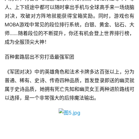
休
人、上下班途中都可以随时拿出手机与全球高手来一场烧脑
闲
对决，攻破对方阵地就能获得宝箱奖励。同时，游戏也有
游
戏
MOBA游戏中常见的段位排行系统，白银、黄金、钻石、大
师……随着段位的不断提升，你还有机会登上世界排行榜，
2
成为全服顶尖大神！
0
2
百种套路层出不穷打造最强军团
5
第
《军团对决》中的英雄角色和法术卡牌多达百张以上，分为
十
普通、稀有、史诗、传奇四种品质，首发登录即送的幽灵就
三
属于史诗品质，她拥有死亡先知和幽灵女王两种进阶路线可
届
以选择，是一个非常强大的后排魔法输出。
金
茶
奖