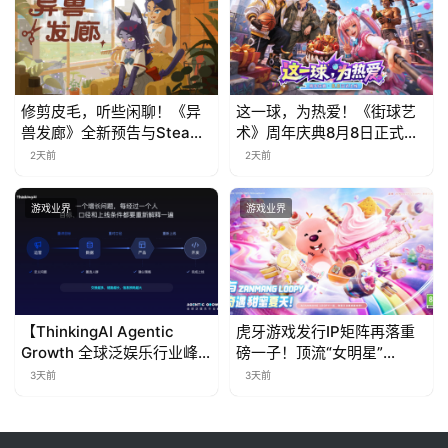
修剪皮毛，听些闲聊！《异
这一球，为热爱！《街球艺
兽发廊》全新预告与Steam
术》周年庆典8月8日正式上
免费试玩公开
线，多重福利与全新内容同
2天前
2天前
步开启
游戏业界
游戏业界
【ThinkingAI Agentic
虎牙游戏发行IP矩阵再落重
Growth 全球泛娱乐行业峰
磅一子！顶流“女明星”
会】Agent 时代，人到底负
ZANMANG LOOPY 正版3D
3天前
3天前
责什么
消除手游《消消奇遇》惊喜
曝光