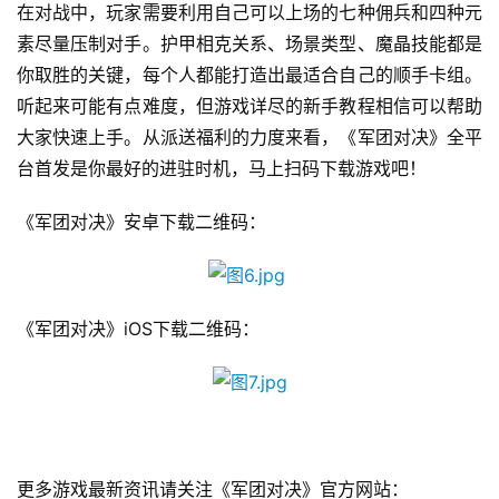
在对战中，玩家需要利用自己可以上场的七种佣兵和四种元
7
素尽量压制对手。护甲相克关系、场景类型、魔晶技能都是
月
你取胜的关键，每个人都能打造出最适合自己的顺手卡组。
3
听起来可能有点难度，但游戏详尽的新手教程相信可以帮助
0
大家快速上手。从派送福利的力度来看，《军团对决》全平
台首发是你最好的进驻时机，马上扫码下载游戏吧！
日
游
《军团对决》安卓下载二维码：
茶
对
《军团对决》iOS下载二维码：
接
会
上
海
更多游戏最新资讯请关注《军团对决》官方网站：
站