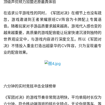
顶级声优倾力加盟还原最真体验
创
在追求公平游戏性的同时，《军团对决》在细节上也没有疏
游
忽，游戏邀请到王者荣耀原班CV阵容为卡牌配上专属语
戏
音。随着玩家对手游品质要求越来越高，游戏代入感也变的
业
越来越重要，高质量的游戏配音能让玩家快速沉浸到独特的
界
世界观设定中，与游戏内容进行深度交互。所以《军团对
决》不惜投入重金打造出超豪华的CV阵容，只为呈现最专
手
机
业的配音效果。
游
戏
单
机
六分钟的实时竞技冲击全球榜单
游
戏
《军团对决》的游戏节奏非常简洁明快，平均单局时长仅为
六分钟，符合移动端游戏的碎片化特点。无论你是等车、等