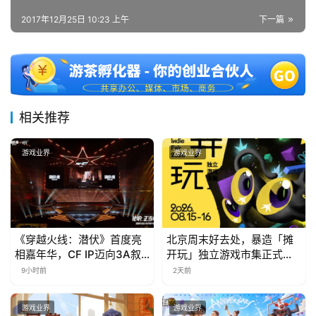
2017年12月25日 10:23 上午
下一篇
相关推荐
游戏业界
游戏业界
《穿越火线：潜伏》首度亮
北京周末好去处，暴造「摊
相嘉年华，CF IP迈向3A叙
开玩」独立游戏市集正式开
事新高度
票！
9小时前
2天前
游戏业界
游戏业界