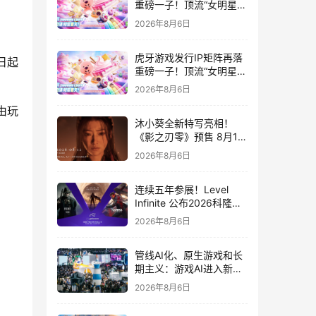
重磅一子！顶流“女明星”
ZANMANG LOOPY 正版
2026年8月6日
3D消除手游《消消奇遇》
惊喜曝光
虎牙游戏发行IP矩阵再落
日起
重磅一子！顶流“女明星”
ZANMANG LOOPY 正版
2026年8月6日
3D消除手游《消消奇遇》
由玩
惊喜曝光
沐小葵全新特写亮相！
《影之刃零》预售 8月12
日开启
2026年8月6日
连续五年参展！Level
Infinite 公布2026科隆游
戏展产品阵容
2026年8月6日
管线AI化、原生游戏和长
期主义：游戏AI进入新共
识时代
2026年8月6日