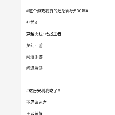
#
500
#
这个游戏我真的还想再玩
年
3
神武
: 
穿越火线
枪战王者
梦幻西游
问道手游
问道端游
#
#
这份安利我吃了
不思议迷宫
王者荣耀