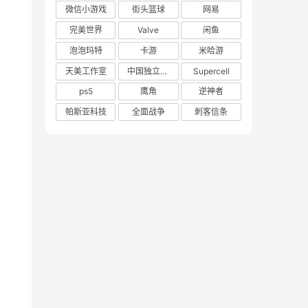
微信小游戏
街头篮球
网易
完美世界
Valve
闲鱼
泡泡玛特
卡游
米哈游
天美工作室
中国独立游戏联盟
Supercell
ps5
鹰角
逆神者
帕斯亚科技
全面战争
刺客信条