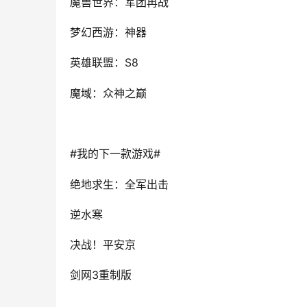
魔兽世界：军团再战
梦幻西游：神器
S8
英雄联盟：
魔域：众神之巅
#
#
我的下一款游戏
绝地求生：全军出击
逆水寒
决战！平安京
3
剑网
重制版