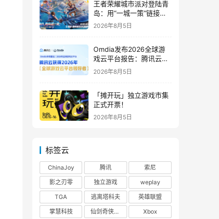
王者荣耀城市派对登陆青
岛：用“一城一策”链接海
洋场景，以双向奔赴带动
2026年8月5日
夏日文旅
Omdia发布2026全球游
戏云平台报告：腾讯云连
续两年入选“领导者”象限
2026年8月5日
「摊开玩」独立游戏市集
正式开票！
2026年8月5日
标签云
ChinaJoy
腾讯
索尼
影之刃零
独立游戏
weplay
TGA
逃离塔科夫
英雄联盟
掌慧科技
仙剑奇侠传四
Xbox