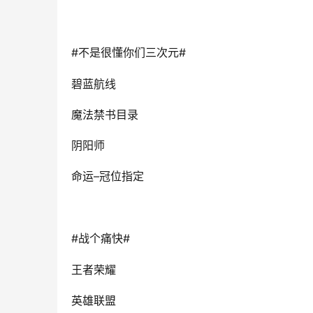
#
#
不是很懂你们三次元
碧蓝航线
魔法禁书目录
阴阳师
–
命运
冠位指定
#
#
战个痛快
王者荣耀
英雄联盟