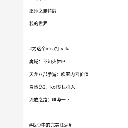
巫师之昆特牌
我的世界
#
idea
call#
为这个
打
IP
魔域：不知火舞
天龙八部手游：唤醒内容价值
2
kol
冒险岛
：
专栏植入
流放之路：哔哔一下
#
#
我心中的完美江湖