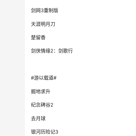
3
剑网
重制版
天涯明月刀
楚留香
2
剑侠情缘
：剑歌行
#
#
游以载道
掘地求升
2
纪念碑谷
去月球
3
银河历险记