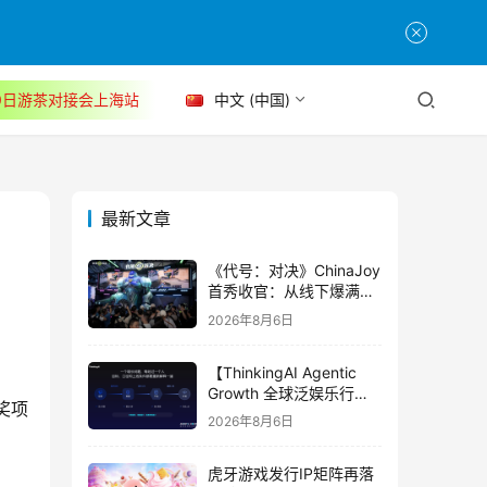
30日游茶对接会上海站
中文 (中国)
最新文章
《代号：对决》ChinaJoy
首秀收官：从线下爆满看
见玩家的真实期待
2026年8月6日
【ThinkingAI Agentic
Growth 全球泛娱乐行业
奖项
峰会】Agent 时代，人到
2026年8月6日
底负责什么
虎牙游戏发行IP矩阵再落