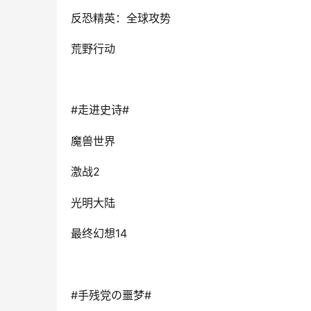
反恐精英：全球攻势
荒野行动
#
#
走进史诗
魔兽世界
2
激战
光明大陆
14
最终幻想
#
#
手残党の噩梦