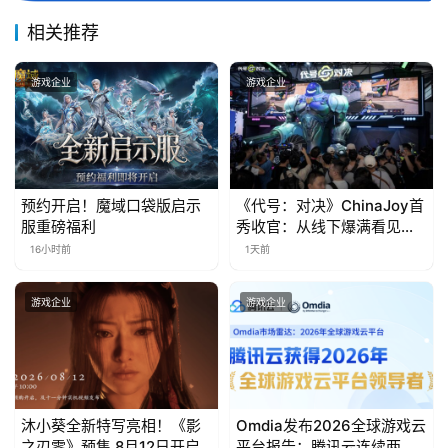
届
金
相关推荐
茶
奖
游戏企业
游戏企业
7
预约开启！魔域口袋版启示
《代号：对决》ChinaJoy首
月
服重磅福利
秀收官：从线下爆满看见玩
3
家的真实期待
16小时前
1天前
0
游戏企业
游戏企业
日
游
茶
对
沐小葵全新特写亮相！《影
Omdia发布2026全球游戏云
之刃零》预售 8月12日开启
平台报告：腾讯云连续两年