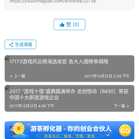
https://youxichaguan.com/archives/22736
单
机
赞
(0)
游
戏
生成海报
休
闲
17173游戏风云榜海选收官 各大入围榜单揭晓
游
戏
上一篇
2017年12月21日 3:36 下午
2
2017 “游戏十强”盛典圆满举办 龙创悦动（IM30）荣获
0
中国十大新锐游戏企业
2
2017年12月21日 4:58 下午
下一篇
5
第
十
三