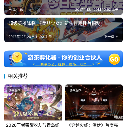
上一篇
2017年12月20日 10:52 上午
超级英雄降临 《兵器少女》新伙伴属性首揭秘
2017年12月20日 11:03 上午
下一篇
相关推荐
游戏业界
游戏业界
2026王者荣耀农友节青岛线
《穿越火线：潜伏》首度亮