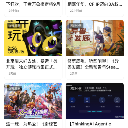
下狂欢，王者万象棋定档9月
相嘉年华，CF IP迈向3A叙
事新高度
2小时前
22小时前
游戏业界
游戏业界
北京周末好去处，暴造「摊
修剪皮毛，听些闲聊！《异
开玩」独立游戏市集正式开
兽发廊》全新预告与Steam
票！
免费试玩公开
2天前
2天前
游戏业界
游戏业界
这一球，为热爱！《街球艺
【ThinkingAI Agentic