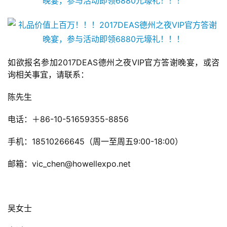
茶
原
创
游
如欲报名参加2017DEAS德州之夜VIP官方答谢晚宴，或咨
戏
询相关事宜，请联系：
业
陈先生
界
电话：＋86-10-51659355-8856
手
机
手机：18510266645（周一至周五9:00-18:00）
游
戏
邮箱：vic_chen@howellexpo.net
单
机
吴女士
游
戏