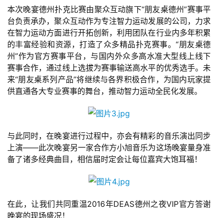
本次晚宴德州扑克比赛由聚众互动旗下“朋友桌德州”赛事平
台负责承办，聚众互动作为专注智力运动发展的公司，力求
在智力运动方面进行开拓创新，利用团队在行业内多年积累
的丰富经验和资源，打造了众多精品扑克赛事。“朋友桌德
州”作为官方赛事平台，与国内外众多高水准大型线上线下
赛事合作，通过线上选拔为赛事输送高水平的优秀选手。未
来“朋友桌系列产品”将继续与各界积极合作，为国内玩家提
供直通各大专业赛事的舞台，推动智力运动全民化发展。
与此同时，在晚宴进行过程中，亦会有精彩的音乐演出同步
上演——此次晚宴另一家合作方小旭音乐为这场晚宴量身准
备了诸多经典曲目，相信届时定会让每位嘉宾大饱耳福！
在此，让我们共同重温2016年DEAS德州之夜VIP官方答谢
晚宴的现场盛况！