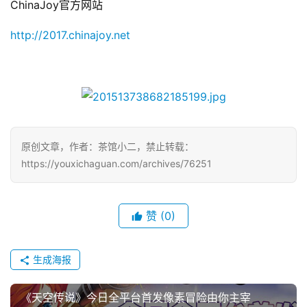
ChinaJoy官方网站
http://2017.chinajoy.net
原创文章，作者：茶馆小二，禁止转载：
https://youxichaguan.com/archives/76251
赞
(0)
生成海报
《天空传说》今日全平台首发像素冒险由你主宰