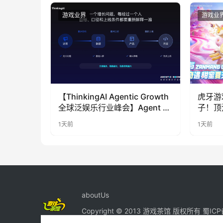
游戏业界
游戏业
【ThinkingAI Agentic Growth
虎牙游
全球泛娱乐行业峰会】Agent 时
子！顶
代，人到底负责什么
LOO
1天前
1天前
奇遇》
aboutUs
Copyright © 2013 游戏茶馆 版权所有
蜀ICP