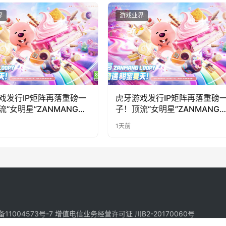
界
游戏业界
戏发行IP矩阵再落重磅一
虎牙游戏发行IP矩阵再落重磅
流“女明星”ZANMANG
子！顶流“女明星”ZANMANG
PY 正版3D消除手游《消消
LOOPY 正版3D消除手游《消
1天前
惊喜曝光
奇遇》惊喜曝光
备11004573号-7
增值电信业务经营许可证 川B2-20170060号