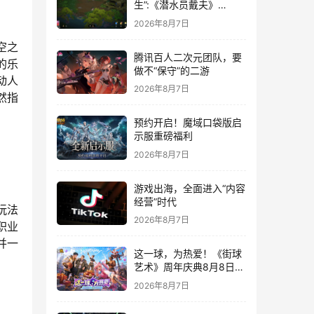
生”:《潜水员戴夫》
DLC《丛林》移动端定档
2026年8月7日
8月14日
空之
腾讯百人二次元团队，要
的乐
做不“保守”的二游
动人
2026年8月7日
然指
预约开启！魔域口袋版启
示服重磅福利
2026年8月7日
游戏出海，全面进入“内容
经营”时代
玩法
2026年8月7日
职业
并一
这一球，为热爱！《街球
艺术》周年庆典8月8日正
式上线，多重福利与全新
2026年8月7日
内容同步开启