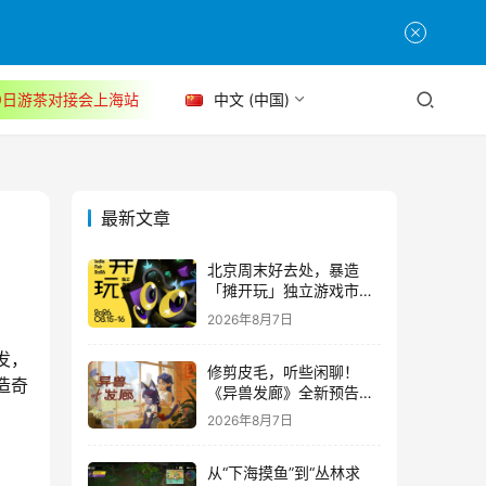
30日游茶对接会上海站
中文 (中国)
最新文章
北京周末好去处，暴造
「摊开玩」独立游戏市集
正式开票！
2026年8月7日
发，
修剪皮毛，听些闲聊！
造奇
《异兽发廊》全新预告与
Steam免费试玩公开
2026年8月7日
从“下海摸鱼”到“丛林求