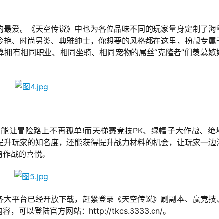
的最爱。《天空传说》中也为各位品味不同的玩家量身定制了海
冷艳、时尚另类、典雅绅士，你想要的风格都在这里，扮靓专属
算拥有相同职业、相同坐骑、相同宠物的屌丝“克隆者”们羡慕嫉
能让冒险路上不再孤单!而天梯赛竞技PK、绿帽子大作战、绝
提升玩家的知名度，还能获得提升战力材料的机会，让玩家一边
肩作战的喜悦。
各大平台已经开放下载，赶紧登录《天空传说》刷副本、赢竞技
登陆官方网站：http://tkcs.3333.cn/。