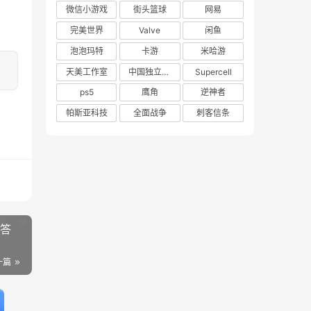
微信小游戏
街头篮球
网易
完美世界
Valve
闲鱼
泡泡玛特
卡游
米哈游
天美工作室
中国独立游戏联盟
Supercell
ps5
鹰角
逆神者
帕斯亚科技
全面战争
刺客信条
方答
一篇