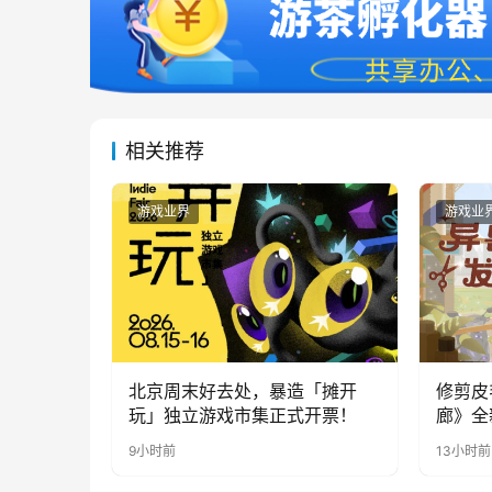
相关推荐
游戏业界
游戏业
北京周末好去处，暴造「摊开
修剪皮
玩」独立游戏市集正式开票！
廊》全
公开
9小时前
13小时前