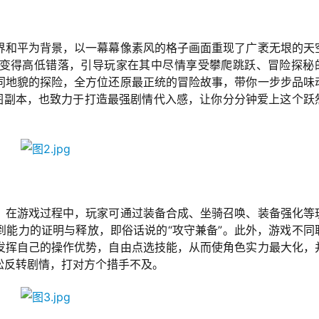
界和平为背景，以一幕幕像素风的格子画面重现了广袤无垠的天
变得高低错落，引导玩家在其中尽情享受攀爬跳跃、冒险探秘
同地貌的探险，全方位还原最正统的冒险故事，带你一步步品味
图副本，也致力于打造最强剧情代入感，让你分分钟爱上这个跃
法。在游戏过程中，玩家可通过装备合成、坐骑召唤、装备强化等
到能力的证明与释放，即俗话说的“攻守兼备”。此外，游戏不同
发挥自己的操作优势，自由点选技能，从而使角色实力最大化，
松反转剧情，打对方个措手不及。