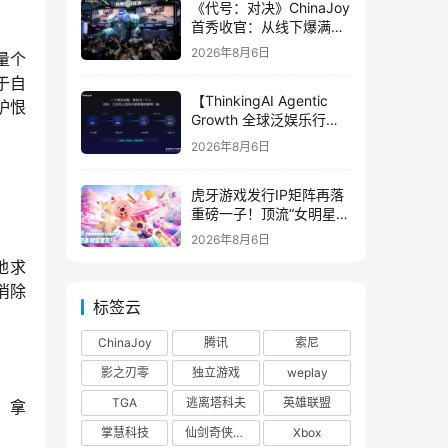
《代号：对决》ChinaJoy
首秀收官：从线下爆满看
见玩家的真实期待
2026年8月6日
量个
于自
【ThinkingAI Agentic
妒恨
Growth 全球泛娱乐行业
峰会】Agent 时代，人到
2026年8月6日
底负责什么
虎牙游戏发行IP矩阵再落
重磅一子！顶流“女明星”
ZANMANG LOOPY 正版
2026年8月6日
3D消除手游《消消奇遇》
地求
惊喜曝光
消除
标签云
ChinaJoy
腾讯
索尼
影之刃零
独立游戏
weplay
TGA
逃离塔科夫
英雄联盟
、拿
掌慧科技
仙剑奇侠传四
Xbox