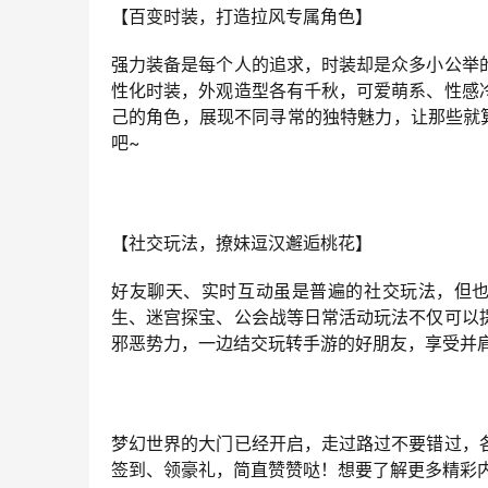
【百变时装，打造拉风专属角色】
强力装备是每个人的追求，时装却是众多小公举
性化时装，外观造型各有千秋，可爱萌系、性感
己的角色，展现不同寻常的独特魅力，让那些就
吧~
【社交玩法，撩妹逗汉邂逅桃花】
好友聊天、实时互动虽是普遍的社交玩法，但也
生、迷宫探宝、公会战等日常活动玩法不仅可以
邪恶势力，一边结交玩转手游的好朋友，享受并
梦幻世界的大门已经开启，走过路过不要错过，
签到、领豪礼，简直赞赞哒！想要了解更多精彩内容，可以