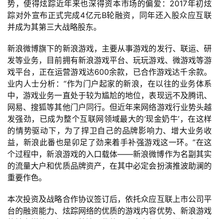
手
势，使得炫踪近年来也深得资本市场的偏爱：2017年初炫
机
踪对外宣布正式完成4亿元B轮融资，同年还入股众应互联
游
并成为其第三大战略股东。
戏
新浪微博旗下的新浪游戏，主要从事游戏的发行、联运、研
发等业务，目前拥有新浪游戏平台、玩玩游戏、微游戏等游
单
戏平台，正在运营游戏达600余款，已合作游戏达千余款。
机
业内人士分析：“作为门户起家的新浪，在以往的业务体系
游
中，游戏业务一直处于较为尴尬的地位，表现远不及腾讯、
戏
网易、搜狐等其他门户同行。但近年来网络游戏行业势头越
发强劲，已成为整个互联网领域最大的‘现金奶牛’，在这样
休
的情势驱动下，为了捍卫自己的品牌影响力、增大业务收
闲
益，新浪此番也是卯足了劲来着手补强游戏这一环。”在这
游
个过程中，新浪游戏的入口载体——新浪微博作为名副其实
戏
的流量大户和优质品牌资产，在其中必定会扮演推波助澜的
重要作色。
2
本次投资及战略合作协议签订后，依托众应互联上市公司平
0
台的融资能力、炫踪网络的优质的游戏内容优势、新浪游戏
2