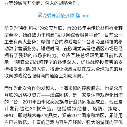
业等领域展开全面、深入的战略合作。
前身为“金利科技”的众应互联，自2015年由传统材料行业转
首
型至今，始终致力于构建“互联网综合服务平台”，目前公司
页
主要有两大业务：摩伽平台的游戏电商平台和彩量科技的移
动数字营销业务。短短时间，在欧洲尤其是德语区市场已经
拥有了强劲的市场影响力。众应互联总经理吴军日前也表
游
示：“随着公司战略转型的逐步深入，优质战略投资者的支
茶
持和专业团队的入驻，将会让众应互联在成为全球领先的互
原
联网游戏综合服务商的道路上如虎添翼。”
创
而作为此次合作的发起人，上海米椒的控股股东、也是众应
游
互联的战略投资方——炫踪网络，是一家专注游戏孵化出海
戏
的平台，2011年由李化亮家族与新浪共同发起成立，现已累
业
计发行超过30款产品，包括模拟经营、塔防、策略、
界
RPG、即时战术等7大品类，涵盖20个国家和地区，累计用
户已达数亿。丰富的游戏内容生产经验、强大的游戏内容优