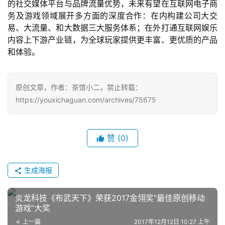
的社交媒体平台与品牌流量优势，未来有望在互联网电子商
5
务及游戏领域展开多方面的深度合作：在内构建公司大交
第
易、大流量、和大数据三大服务体系；在外打通互联网娱乐
十
内容上下游产业链，为全球玩家提供更丰富、更优质的产品
三
和体验。
届
金
茶
原创文章，作者：茶馆小二，禁止转载：
奖
https://youxichaguan.com/archives/75675
7
赞
(0)
月
生成海报
3
0
炎龙科技《布武天下》荣获2017金翎奖“最佳原创移动
日
游戏”大奖
上一篇
2017年12月12日 10:27 上午