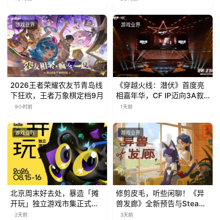
)
游戏业界
游戏业界
2026王者荣耀农友节青岛线
《穿越火线：潜伏》首度亮
下狂欢，王者万象棋定档9月
相嘉年华，CF IP迈向3A叙
事新高度
9小时前
1天前
游戏业界
游戏业界
北京周末好去处，暴造「摊
修剪皮毛，听些闲聊！《异
开玩」独立游戏市集正式开
兽发廊》全新预告与Steam
票！
免费试玩公开
2天前
3天前