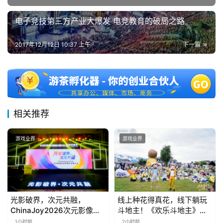
游
茶
电子竞技第三方产业大爆发 电竞教育的破局之路
对
2017年12月12日 10:37 上午
下一篇
接
会
上
海
相关推荐
站
游戏业界
游戏业界
中
文
(
光影破界，次元共融，
线上种花得真花，线下躺玩
中
ChinaJoy2026次元影像生
斗地主！《欢乐斗地主》欢
国
态标准化发展大会盛大召开
乐中国行·云南站精彩盘点
1小时前
2小时前