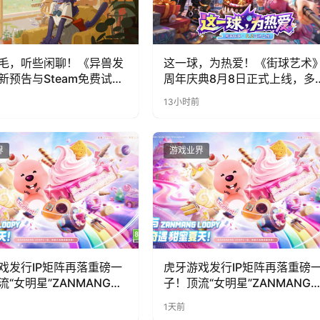
毛，听些闲聊！《异兽发
这一球，为热爱！《街球艺术
新预告与Steam免费试玩
周年庆典8月8日正式上线，多
福利与全新内容同步开启
13小时前
界
游戏业界
戏发行IP矩阵再落重磅一
虎牙游戏发行IP矩阵再落重磅
流“女明星”ZANMANG
子！顶流“女明星”ZANMANG
PY 正版3D消除手游《消消
LOOPY 正版3D消除手游《消
1天前
惊喜曝光
奇遇》惊喜曝光