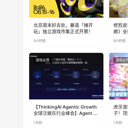
北京周末好去处，暴造「摊开
修剪皮
玩」独立游戏市集正式开票！
廊》全
公开
5小时前
8小时前
游戏业界
游戏业
【ThinkingAI Agentic Growth
虎牙游
全球泛娱乐行业峰会】Agent 时
子！顶
代，人到底负责什么
LOO
1天前
1天前
奇遇》