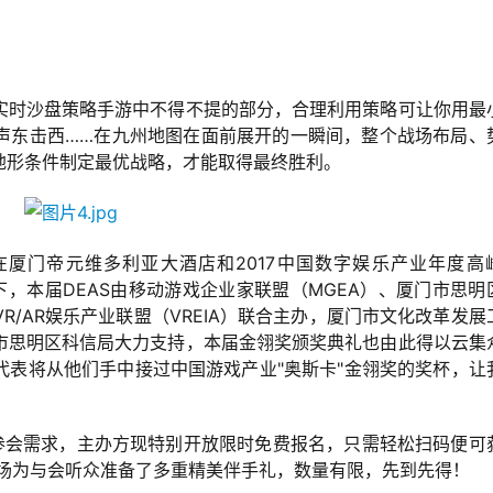
实时沙盘策略手游中不得不提的部分，合理利用策略可让你用最
声东击西……在九州地图在面前展开的一瞬间，整个战场布局、
地形条件制定最优战略，才能取得最终胜利。
日在厦门帝元维多利亚大酒店和2017中国数字娱乐产业年度高
下，本届DEAS由移动游戏企业家联盟（MGEA）、厦门市思明
/AR娱乐产业联盟（VREIA）联合主办，厦门市文化改革发展
市思明区科信局大力支持，本届金翎奖颁奖典礼也由此得以云集
代表将从他们手中接过中国游戏产业"奥斯卡"金翎奖的奖杯，让
的参会需求，主办方现特别开放限时免费报名，只需轻松扫码便可
现场为与会听众准备了多重精美伴手礼，数量有限，先到先得！