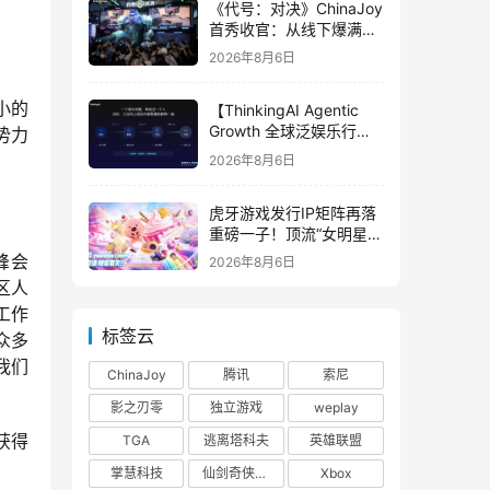
《代号：对决》ChinaJoy
首秀收官：从线下爆满看
见玩家的真实期待
2026年8月6日
小的
【ThinkingAI Agentic
Growth 全球泛娱乐行业
势力
峰会】Agent 时代，人到
2026年8月6日
底负责什么
虎牙游戏发行IP矩阵再落
重磅一子！顶流“女明星”
ZANMANG LOOPY 正版
峰会
2026年8月6日
3D消除手游《消消奇遇》
区人
惊喜曝光
工作
标签云
众多
我们
ChinaJoy
腾讯
索尼
影之刃零
独立游戏
weplay
获得
TGA
逃离塔科夫
英雄联盟
掌慧科技
仙剑奇侠传四
Xbox