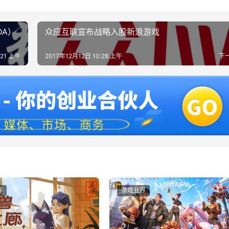
DA）
众应互联宣布战略入股新浪游戏
:21 上午
2017年12月12日 10:28 上午
下
界
游戏业界