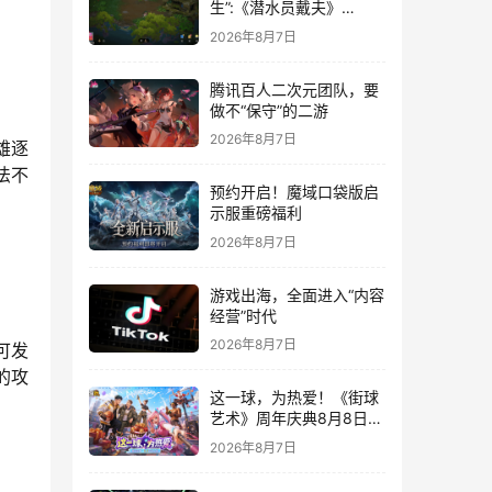
生”:《潜水员戴夫》
DLC《丛林》移动端定档
2026年8月7日
8月14日
腾讯百人二次元团队，要
做不“保守”的二游
2026年8月7日
雄逐
法不
预约开启！魔域口袋版启
示服重磅福利
2026年8月7日
游戏出海，全面进入“内容
经营”时代
2026年8月7日
可发
的攻
这一球，为热爱！《街球
艺术》周年庆典8月8日正
式上线，多重福利与全新
2026年8月7日
内容同步开启