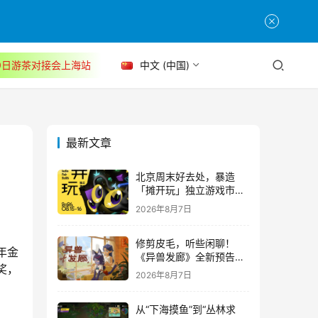
30日游茶对接会上海站
中文 (中国)
最新文章
北京周末好去处，暴造
「摊开玩」独立游戏市集
正式开票！
2026年8月7日
修剪皮毛，听些闲聊！
年金
《异兽发廊》全新预告与
奖，
Steam免费试玩公开
2026年8月7日
从“下海摸鱼”到“丛林求