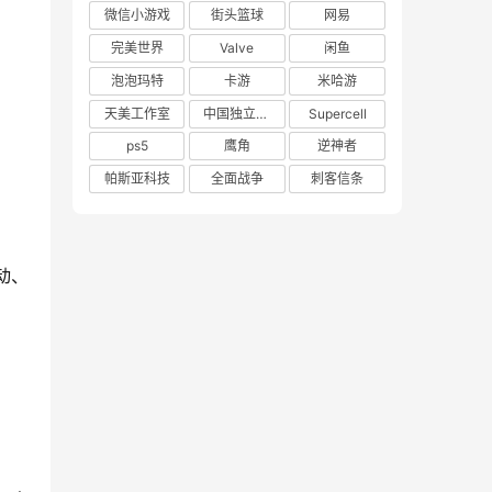
微信小游戏
街头篮球
网易
完美世界
Valve
闲鱼
泡泡玛特
卡游
米哈游
天美工作室
中国独立游戏联盟
Supercell
ps5
鹰角
逆神者
帕斯亚科技
全面战争
刺客信条
动、