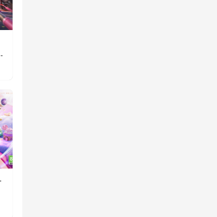
》
重
一
消