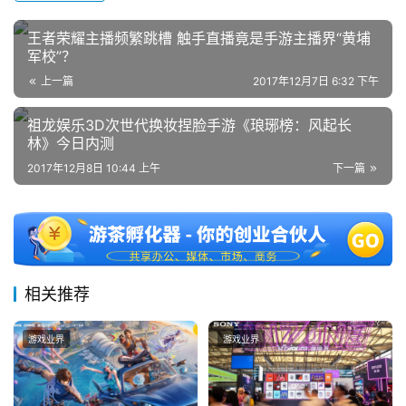
中
国
王者荣耀主播频繁跳槽 触手直播竟是手游主播界“黄埔
)
军校”？
上一篇
2017年12月7日 6:32 下午
祖龙娱乐3D次世代换妆捏脸手游《琅琊榜：风起长
林》今日内测
2017年12月8日 10:44 上午
下一篇
相关推荐
游戏业界
游戏业界