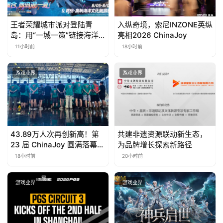
王者荣耀城市派对登陆青
入纵奇境，索尼INZONE英纵
岛：用“一城一策”链接海洋
亮相2026 ChinaJoy
场景，以双向奔赴带动夏日
11小时前
18小时前
文旅
游戏业界
游戏业界
43.89万人次再创新高！第
共建非遗资源联动新生态，
23 届 ChinaJoy 圆满落幕：
为品牌增长探索新路径
感谢有你，共赴这场“与 AI
18小时前
20小时前
同游”的盛夏之约
游戏业界
游戏业界