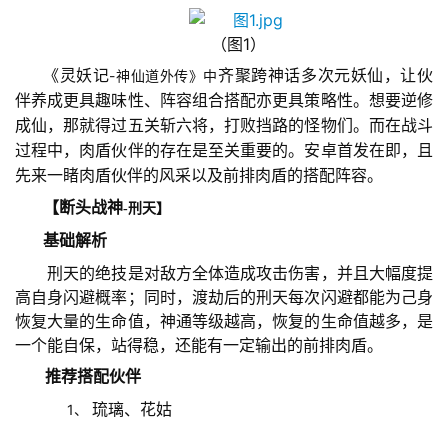
（图1）
《灵妖记
-神仙道外传》中
齐聚跨神话多次元妖仙，让伙
伴养成更具趣味性、阵容组合搭配亦更具策略性。想要逆修
成仙，那就得过五关斩六将，打败挡路的怪物们。而在战斗
过程中，肉盾伙伴的存在是至关重要的。安卓首发在即，且
先来一睹肉盾伙伴的风采以及前排肉盾的搭配阵容。
【断头战神
-刑天】
基础解析
　　刑天的绝技是对敌方全体造成攻击伤害，并且大幅度提
高自身闪避概率；同时，渡劫后的刑天每次闪避都能为己身
恢复大量的生命值，神通等级越高，恢复的生命值越多，是
一个能自保，站得稳，还能有一定输出的前排肉盾。
　推荐搭配伙伴
1、 
琉璃、花姑