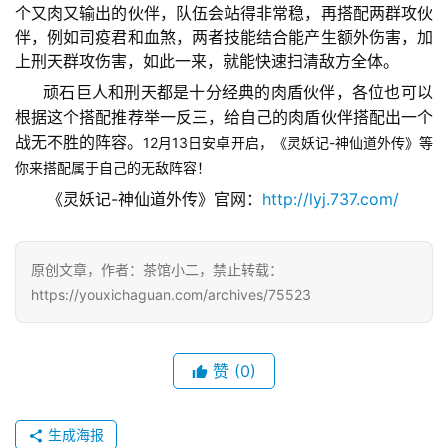
个又肉又输出的伙伴，队伍会站得非常稳，再搭配两群攻伙
日
伴，例如司疫君和血煞，两者技能结合能产生额外伤害，加
游
上刑天群攻伤害，如此一来，就能快速扫清敌方全体。
茶
顽石巨人和刑天都是十分经典的肉盾伙伴，各位也可以
根据这个搭配推荐举一反三，给自己的肉盾伙伴搭配出一个
对
战无不胜的阵容。
12月13日安卓开启，《灵妖记-神仙道外传》等
接
你来搭配属于自己的无敌阵容！
会
　　《灵妖记-神仙道外传》官网：
http://lyj.737.com/
上
海
原创文章，作者：茶馆小二，禁止转载：
https://youxichaguan.com/archives/75523
站
赞
(0)
中
文
(
生成海报