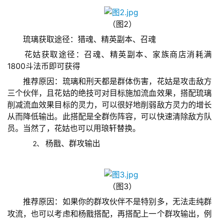
（图2）
　　琉璃获取途径：猎魂、精英副本、召魂
　　花姑获取途径：召魂、精英副本、家族商店消耗满
1800斗法币即可获得
　　推荐原因：琉璃和刑天都是群体伤害，花姑是攻击敌方
首
三个伙伴，且花姑的绝技可对目标施加流血效果，搭配琉璃
页
削减流血效果目标的灵力，可以很好地削弱敌方灵力的增长
从而降低输出。此搭配是全群伤阵容，可以快速清除敌方队
游
员。当然了，花姑也可以用琅轩替换。
茶
原
2、 
杨戬、群攻输出
创
游
（图3）
戏
　　推荐原因：如果你的群攻伙伴不是特别多，无法走纯群
业
攻流，也可以考虑和杨戬搭配，再搭配上一个群攻输出，例
界