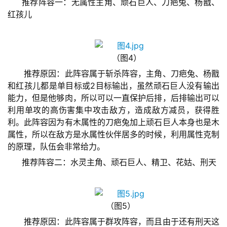
推荐阵容一：无属性主角、顽石巨人、刀疤兔、杨戬、
0
红孩儿
2
5
第
十
（图4）
三
　　推荐原因：此阵容属于斩杀阵容，主角、刀疤兔、杨戬
届
和红孩儿都是单目标或2目标输出，虽然顽石巨人没有输出
金
能力，但是他够肉，所以可以一直保护后排，后排输出可以
茶
利用单攻的高伤害集中攻击敌方，造成敌方减员，获得胜
奖
利。此阵容因为有木属性的刀疤兔加上顽石巨人本身也是木
属性，所以在敌方是水属性伙伴居多的时候，利用属性克制
的原理，队伍会非常给力。
7
推荐阵容二：水灵主角、顽石巨人、精卫、花姑、刑天
月
3
（图5）
0
　　推荐原因：此阵容属于群攻阵容，而且由于还有刑天这