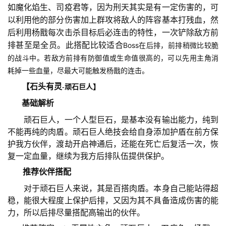
如魔化焰生、司疫君等，因为刑天其实是有一定伤害的，可
以利用他的部分伤害加上群攻将敌人的阵容基本打残血，然
手
后利用杨戬每次击杀目标后必连击的特性，一次铲除敌方前
机
排甚至是全员。此搭配比较适合
Boss在后排，前排稍微比较脆
游
的战斗中。若敌方前排有防御值或生命值很高的，可以先用主角消
戏
耗掉一些血量，尽最大可能触发杨戬的连击。
【石头有灵
-顽石巨人】
单
机
基础解析
游
　　顽石巨人，一个人型巨石，是基本没有输出能力，纯到
戏
不能再纯的肉盾。顽石巨人绝技会给自身添加护盾在前方保
护我方伙伴，渡劫开启神通后，还能在死亡后复活一次，恢
休
复一定血量，继续为我方后排队伍提供保护。
闲
　推荐伙伴搭配
游
　　对于顽石巨人来说，其是百搭肉盾。本身自己能站得超
戏
稳，能很大程度上保护后排，又因为其不具备造成伤害的能
力，所以后排尽量搭配高输出的伙伴。
2