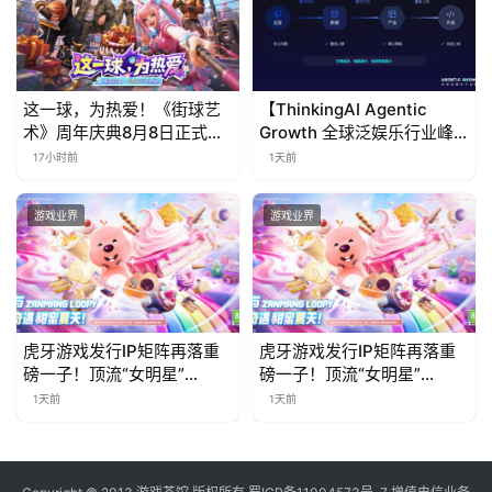
这一球，为热爱！《街球艺
【ThinkingAI Agentic
术》周年庆典8月8日正式上
Growth 全球泛娱乐行业峰
线，多重福利与全新内容同
会】Agent 时代，人到底负
17小时前
1天前
步开启
责什么
游戏业界
游戏业界
虎牙游戏发行IP矩阵再落重
虎牙游戏发行IP矩阵再落重
磅一子！顶流“女明星”
磅一子！顶流“女明星”
ZANMANG LOOPY 正版3D
ZANMANG LOOPY 正版3D
1天前
1天前
消除手游《消消奇遇》惊喜
消除手游《消消奇遇》惊喜
曝光
曝光