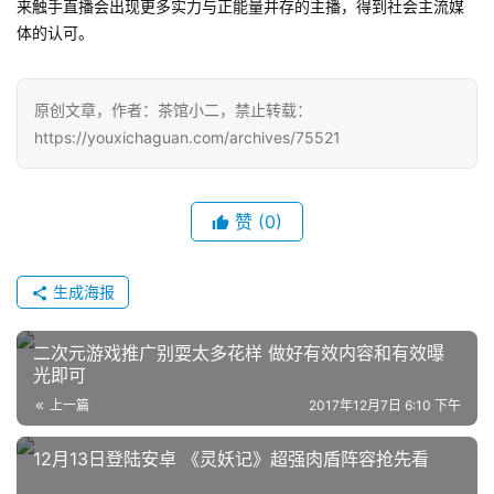
7
来触手直播会出现更多实力与正能量并存的主播，得到社会主流媒
体的认可。
月
3
原创文章，作者：茶馆小二，禁止转载：
0
https://youxichaguan.com/archives/75521
日
游
赞
(0)
茶
对
生成海报
接
二次元游戏推广别耍太多花样 做好有效内容和有效曝
会
光即可
上
上一篇
2017年12月7日 6:10 下午
海
12月13日登陆安卓 《灵妖记》超强肉盾阵容抢先看
站