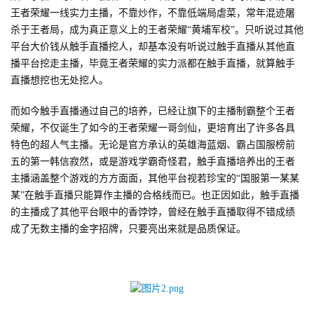
创
王者荣耀一线实力主播，不靠炒作，不靠低端局虐菜，常年混迹屠
杀于王者局，成为真正意义上的王者荣耀
“黄埔军校”。只听说过其他
游
平台大价钱从触手直播挖人，却基本没有听说过触手直播从其他直
戏
播平台挖走主播，毕竟王者荣耀的实力派都在触手直播，就算触手
业
直播想挖也无处挖人。
界
而如今触手直播通过自己的培养，已经让旗下的主播制霸整个王者
荣耀，不仅诞生了如今的王者荣耀一哥剑仙，更培育出了许多各具
手
特色的超人气主播。无论是官方承认的英雄海蓝烟、霸占国服榜前
机
五的第一韩信寂然，或是游戏学霸奇怪君，触手直播培养出的王者
游
主播涵盖整个游戏的方方面面，其他平台视若珍宝的
“国服第一某某
戏
某”在触手直播只能算作主播的合格线而已。也正因如此，触手直播
的主播成了其他平台眼中的香饽饽，曾经在触手直播取得不错成绩
单
成了无数主播的金字招牌，只要亮出来就是品质保证。
机
游
戏
休