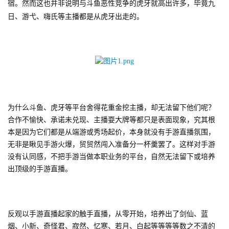
宿。然而这也并非说明与斗鱼恶性竞争的虎牙就高出许多，毕竟九
日、游弋、嗨氏等主播都是从虎牙出走的。
为什么斗鱼、虎牙等平台舍得花重金挖主播，却无法留下他们呢？
合作不愉快、承诺未兑现、主播耍大牌等都只是表面现象，究其根
本是因为它们都是从端游或秀场起价，本身就没有手游直播氛围，
无非是瞅见手游火爆，贸贸然闯入准备分一杯羹罢了。这样对手游
首
没有认同感，不把手游当做本职业务的平台，自然无法留下或培养
页
出顶级的手游直播。
游
茶
反观以手游直播起家的触手直播，从零开始，培养出了剑仙、蓝
原
烟、小新、奇怪君、寂然、忆寒、若月、白起等等等等数之不清的