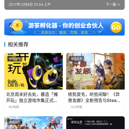
2017年12月8日 10:34 上午
下一篇
中
文
(
中
相关推荐
国
)
游戏业界
游戏业界
北京周末好去处，暴造「摊
修剪皮毛，听些闲聊！《异
开玩」独立游戏市集正式开
兽发廊》全新预告与Steam
票！
免费试玩公开
9小时前
12小时前
游戏业界
游戏业界