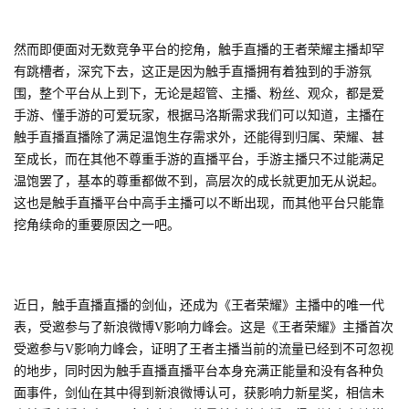
闲
游
然而即便面对无数竞争平台的挖角，触手直播的王者荣耀主播却罕
戏
有跳槽者，深究下去，这正是因为触手直播拥有着独到的手游氛
围，整个平台从上到下，无论是超管、主播、粉丝、观众，都是爱
2
手游、懂手游的可爱玩家，根据马洛斯需求我们可以知道，主播在
0
触手直播直播除了满足温饱生存需求外，还能得到归属、荣耀、甚
2
至成长，而在其他不尊重手游的直播平台，手游主播只不过能满足
5
温饱罢了，基本的尊重都做不到，高层次的成长就更加无从说起。
第
这也是触手直播平台中高手主播可以不断出现，而其他平台只能靠
十
挖角续命的重要原因之一吧。
三
届
金
近日，触手直播直播的剑仙，还成为《王者荣耀》主播中的唯一代
茶
表，受邀参与了新浪微博
V影响力峰会。这是《王者荣耀》主播首次
奖
受邀参与V影响力峰会，证明了王者主播当前的流量已经到不可忽视
的地步，同时因为触手直播直播平台本身充满正能量和没有各种负
面事件，剑仙在其中得到新浪微博认可，获影响力新星奖，相信未