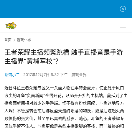
首页
游戏业界
王者荣耀主播频繁跳槽 触手直播竟是手游
主播界“黄埔军校”？
茶馆小二
2017年12月7日 6:32 下午
游戏业界
近日斗鱼王者荣耀专区又一头面人物往事转会虎牙，使正处于风口
浪尖的斗鱼
“负面新闻”全线开花，从55开开挂的主机端，蔓延到了主
播负面新闻相对较少的手游端。怪不得有粉丝感叹，斗鱼这地界方
人啊！不管是转会前后沸反盈天最终陨落的嗨氏，或是后院起火两
败俱伤的张大仙，甚至早已离去的孤影、随心，斗鱼的王者荣耀专
区似乎留不住人。斗鱼更像是某些主播歇脚的客栈，而非最终的归