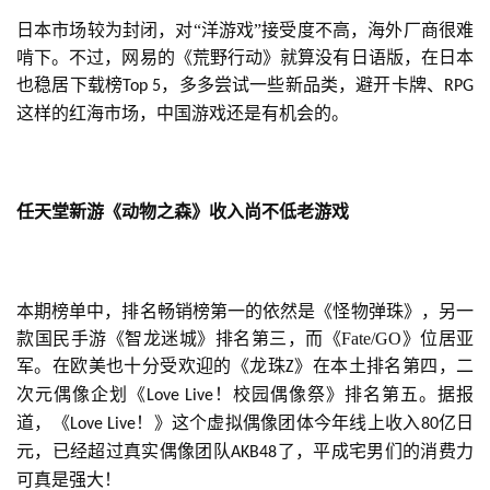
游
日本市场较为封闭，对“洋游戏”接受度不高，海外厂商很难
戏
啃下。不过，网易的《荒野行动》就算没有日语版，在日本
业
也稳居下载榜
，多多尝试一些新品类，避开卡牌、
界
Top 5
RPG
这样的红海市场，中国游戏还是有机会的。
手
机
游
任天堂新游《动物之森》收入尚不低老游戏
戏
单
机
本期榜单中，排名畅销榜第一的依然是《怪物弹珠》，另一
游
款国民手游《智龙迷城》排名第三，而《Fate/GO》位居亚
戏
军。在欧美也十分受欢迎的《龙珠
》在本土排名第四，二
Z
次元偶像企划《
！校园偶像祭》排名第五。据报
Love Live
道，《
！》这个虚拟偶像团体今年线上收入
亿日
休
Love Live
80
闲
元，已经超过真实偶像团队
了，平成宅男们的消费力
AKB48
游
可真是强大！