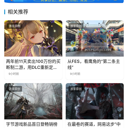
相关推荐
游茶原创
游茶原创
两年前11天卖出100万份的买
从FES，看鹰角的“第二条主
断制二游，用DLC重新定义
线”
行业标杆
9小时前
9小时前
游茶原创
游茶原创
字节游戏新品首日登畅销榜
在最卷的赛道，网易这步”中