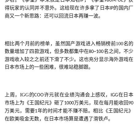
IP
98UM OL
得玩家的认同并不意外。这给现在许多拿了日本
的国内厂
IP
商又一个新思路：还可以回流日本再赚一波。
相比两个月前的榜单，虽然国产游戏进入畅销榜前100名的
数量增加了四款游戏，但多数都集中在
名之间，不少
80~100
游戏收入较之之前还下滑了不少。这也充分显示海外游戏在
日本市场上的一些困难，很难站稳脚跟。
首
页
上周，IGG的
许元就在业绩沟通会上感叹，
在日本
COO
IGG
游
市场上为《王国纪元》砸了
万美元，现在每月能收回
1000
90
茶
万美元，需要
年的时间才能不赚不赔。相比《王国纪元》
1
原
在欧美吸金无数，在日本市场算是遭遇了滑铁卢。
创