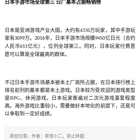
日本手游市场全球第三
日厂基本占据畅销榜
中
文
(
中
日本是亚洲游戏产业大国，大约有4336万玩家，其中手游玩
国
家有
万。
年，日本手游市场规模
亿日元（合约
3099
2016
9450
)
人民币
亿元），位列全球第三。同时，日本玩家付费意
611
愿可以算是全球最高的群体。
不过日本手游市场基本被本土厂商所占据，在日本排行榜上
排名前列的基本都是本土游戏。日本较为受欢迎的游戏类型
是RPG、休闲游戏，日本玩家普遍对二次元游戏喜爱程度
高。海外游戏比重较小，需要做好本地化的前提下，还是可
以争取到一定好成绩。
原创文章，作者：茶馆小二，禁止转载：