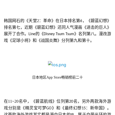
戏
2
韩国网石的《天堂2：革命》在日本排名第
，《碧蓝幻想》
6
0
排名第七，近期《碧蓝幻想》还同人气漫画《进击的巨人》
2
展开了合作。
的《
》名列第八。漫改游
Line
Disney Tsum Tsum
5
戏《足球小将》和《战国炎舞》分列第九和第十。
第
十
三
届
金
茶
日本地区App Store畅销榜前二十
奖
在11~20名中，《碧蓝航线》位列第
名，另外两款海外游
20
7
戏分别是《精灵宝可梦
》和《最终幻想
：新帝国》。
GO
15
月
这两款海外游戏其实都是源自日本的
，属于自带光环的游