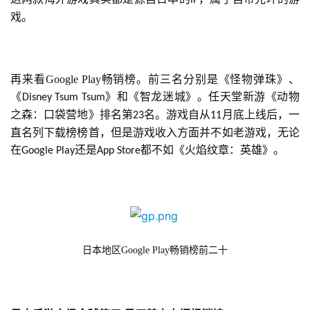
IP
3
戏。
0
日
再来看Google Play畅销榜。前三名分别是《怪物弹珠》、
游
《
》和《智龙迷城》。任天堂新游《动物
Disney Tsum Tsum
之森：口袋营地》排名第
名。游戏自从
月底上线后，一
茶
23
11
直名列下载榜榜首，但是游戏收入方面并不如老游戏，无论
对
在
还是
都不如《火焰纹章：英雄》。
Google Play
App Store
接
会
上
海
日本地区Google Play畅销榜前二十
站