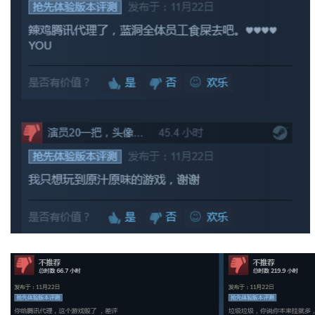
创
游
戏
业
界
手
机
游
戏
单
机
游
戏
休