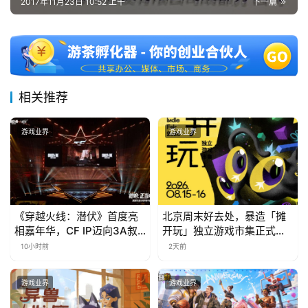
2017年11月23日 10:52 上午
下一篇
中
文
(
中
相关推荐
国
)
游戏业界
游戏业界
《穿越火线：潜伏》首度亮
北京周末好去处，暴造「摊
相嘉年华，CF IP迈向3A叙
开玩」独立游戏市集正式开
事新高度
票！
10小时前
2天前
游戏业界
游戏业界