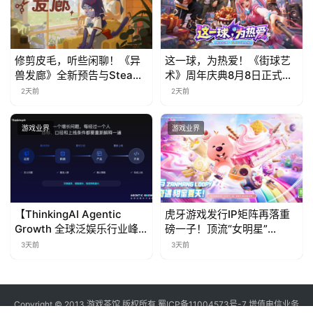
修剪皮毛，听些闲聊！《异
这一球，为热爱！《街球艺
兽发廊》全新预告与Steam
术》周年庆典8月8日正式上
免费试玩公开
线，多重福利与全新内容同
2天前
2天前
步开启
游戏业界
游戏业界
【ThinkingAI Agentic
虎牙游戏发行IP矩阵再落重
Growth 全球泛娱乐行业峰
磅一子！顶流“女明星”
会】Agent 时代，人到底负
ZANMANG LOOPY 正版3D
3天前
3天前
责什么
消除手游《消消奇遇》惊喜
曝光
Copyright © 2013 游戏茶馆 版权所有
蜀ICP备11004573号-7
增值电信业务