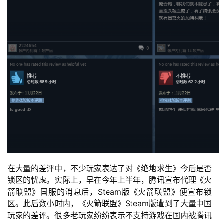
闲
游
戏
2
0
2
5
第
十
三
届
金
茶
在大量的差评中，不少玩家表达了对《绝地求生》今后是否
奖
锁区的忧虑。实际上，早在今年上半年，腾讯宣布代理《火
箭联盟》国服的消息后，Steam版《火箭联盟》便宣布锁
区。此后数小时内，《火箭联盟》Steam版遭到了大量中国
玩家的差评。很多老玩家纷纷表示不支持游戏在国内被腾讯