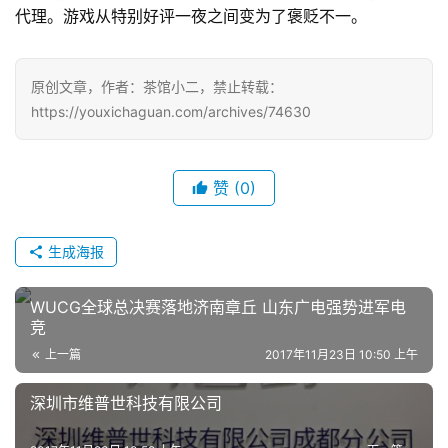
7
代理。游戏从特别好评一夜之间变为了褒贬不一。
月
3
原创文章，作者：茶馆小二，禁止转载：
0
https://youxichaguan.com/archives/74630
日
游
赞
(0)
茶
生成海报
对
接
WUCG全球总决赛落地济南章丘 山东广电强势进军电
会
竞
上一篇
2017年11月23日 10:50 上午
上
海
深圳市维普世科技有限公司
站