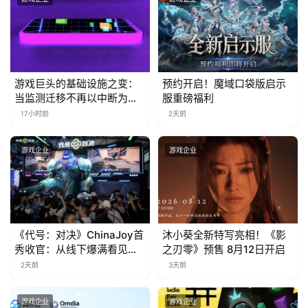
茶
奖
游戏巨头的基础设施之变：
预约开启！魔域口袋版启示
7
当监测迁移不再以中断为代
服重磅福利
价
月
17小时前
2天前
3
游戏企业
游戏企业
0
日
游
《代号：对决》ChinaJoy首
沐小葵全新特写亮相！《影
茶
秀收官：从线下爆满看见玩
之刃零》预售 8月12日开启
对
家的真实期待
2天前
3天前
接
游戏企业
游戏企业