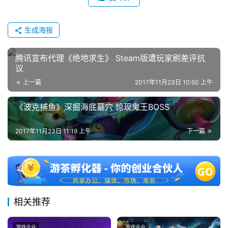
机
游
生成海报
戏
腾讯宣布代理《绝地求生》 Steam版遭玩家刷差评抗
休
议
闲
上一篇
2017年11月23日 10:50 上午
游
戏
《波克捕鱼》深掘海底墓穴 惊现鬼王BOSS
2
2017年11月23日 11:19 上午
下一篇
0
2
5
第
十
三
相关推荐
届
金
游戏企业
游戏企业