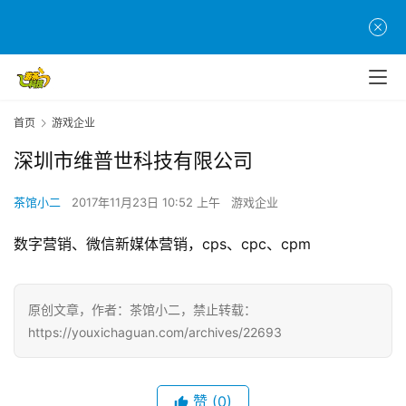
页
游
茶
原
创
首页
游戏企业
深圳市维普世科技有限公司
游
戏
茶馆小二
2017年11月23日 10:52 上午
游戏企业
业
界
数字营销、微信新媒体营销，cps、cpc、cpm
手
机
原创文章，作者：茶馆小二，禁止转载：
游
https://youxichaguan.com/archives/22693
戏
单
赞
(0)