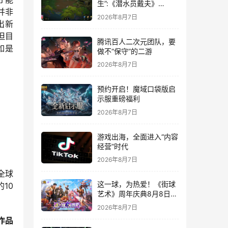
生”:《潜水员戴夫》
并非
DLC《丛林》移动端定档
2026年8月7日
8月14日
出新
但目
腾讯百人二次元团队，要
如是
做不“保守”的二游
2026年8月7日
预约开启！魔域口袋版启
示服重磅福利
2026年8月7日
游戏出海，全面进入“内容
经营”时代
2026年8月7日
全球
这一球，为热爱！《街球
10
艺术》周年庆典8月8日正
式上线，多重福利与全新
2026年8月7日
内容同步开启
作品