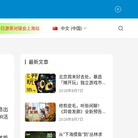
30日游茶对接会上海站
中文 (中国)
最新文章
北京周末好去处，暴造
「摊开玩」独立游戏市集
正式开票！
2026年8月7日
修剪皮毛，听些闲聊！
息出
《异兽发廊》全新预告与
R活
Steam免费试玩公开
2026年8月7日
从“下海摸鱼”到“丛林求
才能