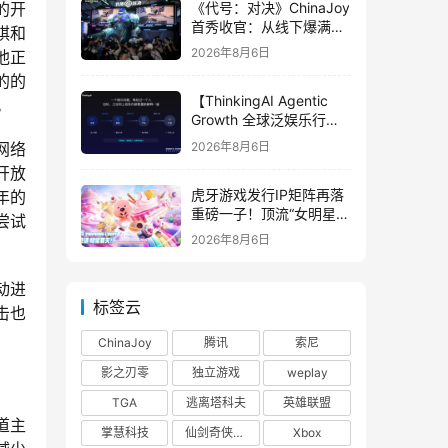
《代号：对决》ChinaJoy
的开
首秀收官：从线下爆满看
棋和
见玩家的真实期待
2026年8月6日
他正
的的
【ThinkingAI Agentic
。
Growth 全球泛娱乐行业
峰会】Agent 时代，人到
2026年8月6日
网络
底负责什么
开放
虎牙游戏发行IP矩阵再落
年的
重磅一子！顶流“女明星”
尝试
ZANMANG LOOPY 正版
2026年8月6日
3D消除手游《消消奇遇》
惊喜曝光
动进
标签云
击也
。
ChinaJoy
腾讯
索尼
影之刃零
独立游戏
weplay
TGA
逃离塔科夫
英雄联盟
道主
掌慧科技
仙剑奇侠传四
Xbox