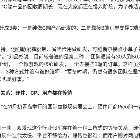
，“C端产品的回收周期长，现在大家都还在投入阶段，为了养活
队分成3类：一是纯做C端产品研发的；二是靠接B端订单支撑C端
坚持。他们勒紧裤腰带、省吃俭用做研发，可能偶尔接点小单子
。”刘品杉说，目前较普遍的是第二种，“团队通常有30人到50
个组，一个做游戏的核心研发；一个去接些B端的订单。这样虽
示，3种方式并没有谁好谁坏，“寒冬时期，仍然有很多团队在坚
也是好事。”
角关系：硬件、CP、用户都在等待
”在11月初青岛举行的国际虚拟现实展会上，硬件厂商Pico的一
户聊一聊，会发现这个行业似乎存在着一种三角式的等待关系：硬
觉得硬件迭代太慢、平台不够给力，赚钱也很难；而用户则对两边