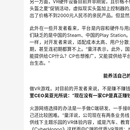
另一方面，VR硬件设备目前并非刚需，且价格不低
头盔之夏”促销活动，虚拟现实头盔加上控制器的
出了价格不到2000元人民币的亲民产品。但显
此外在一些开发者看来，平台是内容和硬件与用
们缺乏的是中国的Steam、中国的Play Sta
一样，对开发者来说，适配成本太高、用户分散
期，甚至连初期都算不上。”童洋表示，此外，
能提供给CP什么？CP也想推广，又能提供给
台生态。”
能养活自己的
做VR游戏，对目前的开发者来说，不是赚不赚
室CEO吴亚光所说：“现在没有一家CP是真正赚
火游网络选择的办法是一手做C端研发、一手接
己还比较困难。”童洋说，公司现在有两条业务
供线下主题乐园的VR体验内容，或是汽车、教
《CyberHonoo》这样面向C端的优质VR