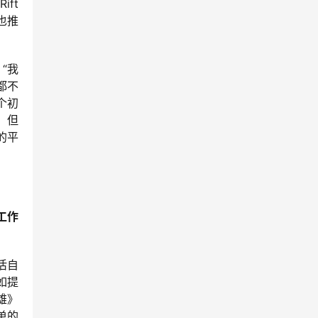
ift
也推
“我
都不
个初
，但
的平
r工作
活自
如提
雄》
单的