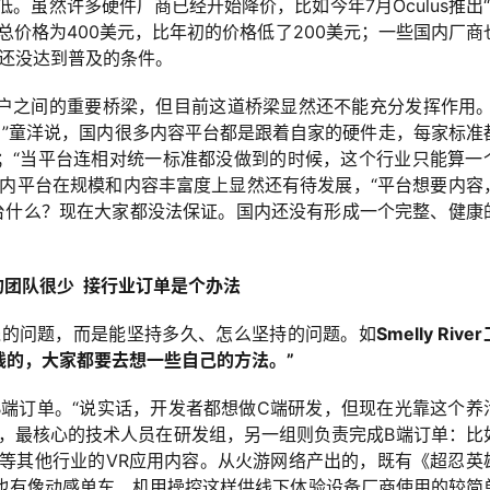
。虽然许多硬件厂商已经开始降价，比如今年7月Oculus
推出“R
总价格为400美元，比年初的价格低了200美元；一些国内厂商
然还没达到普及的条件。
户之间的重要桥梁，但目前这道桥梁显然还不能充分发挥作用。
tion。”童洋说，国内很多内容平台都是跟着自家的硬件走，每家标准
；“当平台连相对统一标准都没做到的时候，这个行业只能算一
国内平台在规模和内容丰富度上显然还有待发展，“平台想要内容
平台什么？现在大家都没法保证。国内还没有形成一个完整、健康
团队很少 接行业订单是个办法
钱的问题，而是能坚持多久、怎么坚持的问题。如
Smelly Rive
钱的，大家都要去想一些自己的方法。”
B端订单。“说实话，开发者都想做C端研发，但现在光靠这个养
线，最核心的技术人员在研发组，另一组则负责完成B端订单：比
育等其他行业的VR应用内容。从火游网络产出的，既有《超忍英
游戏；也有像动感单车、机甲操控这样供线下体验设备厂商使用的较简