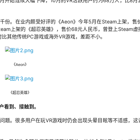
8月开始连续大幅下降，10月的VR活跃用户约为68万人，比8月
千份。在业内颇受好评的《Aeon》今年5月在Steam上架，售价
team上架的《超忍英雄》，售价68元人民币，曾登上Steam虚
比其他传统PC游戏或海外VR游戏，差距不小。
《Aeon》
《超忍英雄》
户看到、接触到。
的问题。很多用户在玩VR游戏时仍会出现头晕目眩等不适感，这