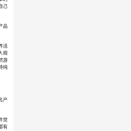
自己
产品
养活
人规
然游
持纯
名产
件觉
都有