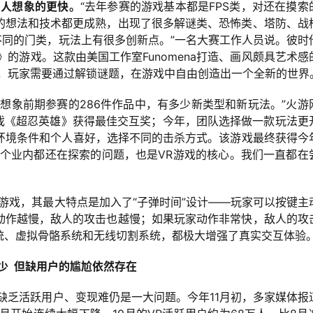
多人想象的更快。
“去年参赛的游戏基本都是FPS类，对还在摸索
的想法和技术都更成熟，出现了很多解谜类、恐怖类、塔防、战
不同的门类，玩法上有很多创新点。”一名大赛工作人员说。彼时
》的游戏。这款由美国工作室Funomena打造、画风颇具艺术感
奖，玩家需要通过解锁谜题，在游戏中自由创造出一个全新的世界
想象前期参赛的286件作品中，有多少新类型和新玩法。”火游
游戏《超忍英雄》获得最佳交互奖；今年，团队选择做一款玩法更
根据环境条件和个人喜好，选择不同的击杀方式。该游戏最终获得今
整个业内都还在探索的问题，也是VR游戏的核心。我们一直都在
击游戏，其最大特点是加入了“子弹时间”设计——玩家可以按键主
动作越慢，敌人的攻击也越慢；如果玩家动作非常快，敌人的攻
统、虚拟骨骼系统和无线切割系统，都极大增强了真实交互体验
少 但缺用户的尴尬依然存在
缺乏活跃用户、变现难仍是一大问题。今年11月初，多家媒体报