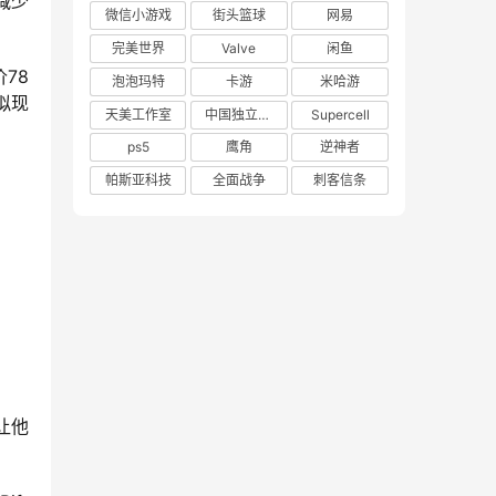
减少
微信小游戏
街头篮球
网易
完美世界
Valve
闲鱼
78
泡泡玛特
卡游
米哈游
拟现
天美工作室
中国独立游戏联盟
Supercell
ps5
鹰角
逆神者
帕斯亚科技
全面战争
刺客信条
让他